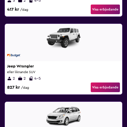
5
2
4-5
417 kr
Visa erbjudande
/dag
Jeep Wrangler
eller liknande SUV
2
2
4-5
827 kr
Visa erbjudande
/dag