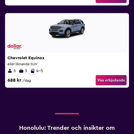
Chevrolet Equinox
eller liknande SUV
5
3
4-5
688 kr
Visa erbjudande
/dag
Honolulu: Trender och insikter om