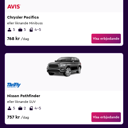
Chrysler Pacifica
eller liknande Minibuss
5
5
4-5
768 kr
Visa erbjudande
/dag
Nissan Pathfinder
eller liknande SUV
5
2
4-5
757 kr
Visa erbjudande
/dag