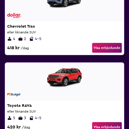
Chevrolet Trax
eller liknande SUV
4
2
4-5
418 kr
Visa erbjudande
/dag
Toyota RAV4
eller liknande SUV
5
3
4-5
420 kr
Visa erbjudande
/dag