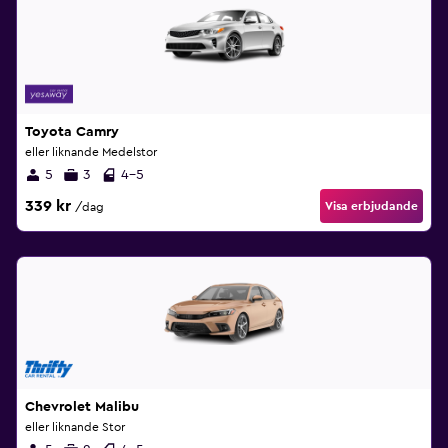
Toyota Camry
eller liknande Medelstor
5
3
4-5
339 kr
Visa erbjudande
/dag
Chevrolet Malibu
eller liknande Stor