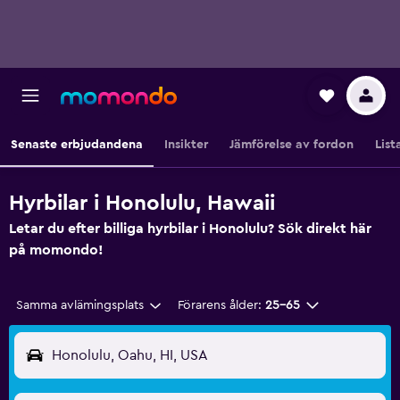
Senaste erbjudandena
Insikter
Jämförelse av fordon
List
Hyrbilar i Honolulu, Hawaii
Letar du efter billiga hyrbilar i Honolulu? Sök direkt här
på momondo!
Samma avlämingsplats
Förarens ålder:
25-65
Honolulu, Oahu, HI, USA