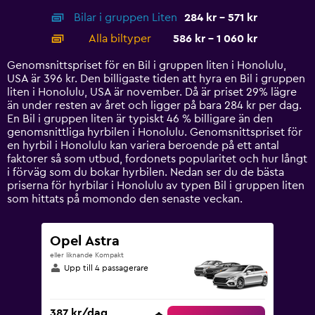
axis
chart
Bilar i gruppen Liten
284 kr - 571 kr
displaying
categories.
Alla biltyper
586 kr - 1 060 kr
Range:
14
Genomsnittspriset för en Bil i gruppen liten i Honolulu,
categories.
USA är 396 kr. Den billigaste tiden att hyra en Bil i gruppen
The
liten i Honolulu, USA är november. Då är priset 29% lägre
chart
än under resten av året och ligger på bara 284 kr per dag.
has
En Bil i gruppen liten är typiskt 46 % billigare än den
1
genomsnittliga hyrbilen i Honolulu. Genomsnittspriset för
Y
en hyrbil i Honolulu kan variera beroende på ett antal
axis
faktorer så som utbud, fordonets popularitet och hur långt
displaying
i förväg som du bokar hyrbilen. Nedan ser du de bästa
values.
priserna för hyrbilar i Honolulu av typen Bil i gruppen liten
Range:
som hittats på momondo den senaste veckan.
0
to
1200.
Opel Astra
eller liknande Kompakt
Upp till 4 passagerare
387 kr/dag