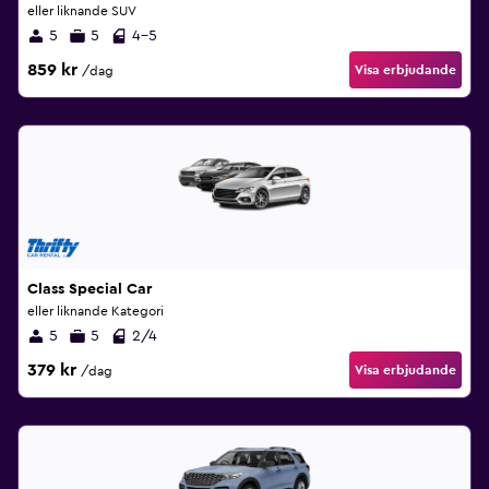
eller liknande SUV
5
5
4-5
859 kr
Visa erbjudande
/dag
Class Special Car
eller liknande Kategori
5
5
2/4
379 kr
Visa erbjudande
/dag