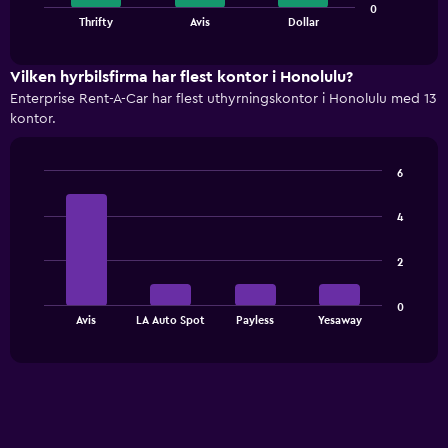
0
chart
End
Thrifty
Avis
Dollar
of
has
interactive
1
chart
X
Vilken hyrbilsfirma har flest kontor i Honolulu?
axis
Enterprise Rent-A-Car har flest uthyrningskontor i Honolulu med 13
displaying
kontor.
categories.
Range:
3
6
categories.
Bar
Chart
The
graphic.
chart
4
with
chart
4
has
bars.
1
2
Y
The
axis
0
chart
End
displaying
Avis
LA Auto Spot
Payless
Yesaway
of
has
values.
interactive
1
chart
Range:
X
0
axis
to
displaying
600.
categories.
Range: