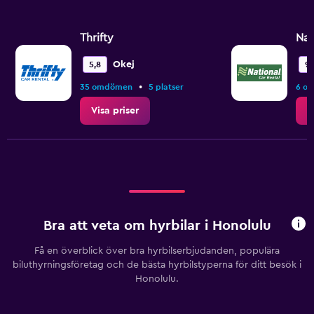
Thrifty
Nat
Okej
5,8
9,
•
35 omdömen
5 platser
6 o
Visa priser
V
Bra att veta om hyrbilar i Honolulu
Få en överblick över bra hyrbilserbjudanden, populära
biluthyrningsföretag och de bästa hyrbilstyperna för ditt besök i
Honolulu.