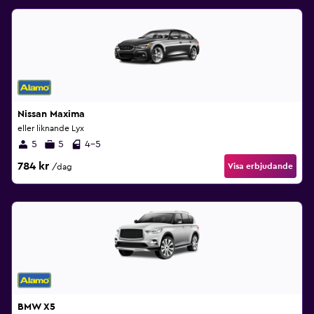
Nissan Maxima
eller liknande Lyx
5
5
4-5
784 kr
Visa erbjudande
/dag
BMW X5