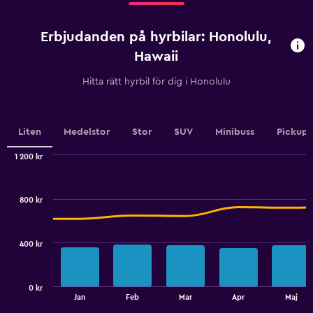
4
categories.
Erbjudanden på hyrbilar: Honolulu,
The
chart
Hawaii
has
1
Hitta rätt hyrbil för dig i Honolulu
Y
axis
displaying
values.
Liten
Medelstor
Stor
SUV
Minibuss
Pickup
Range:
0
1 200 kr
Combination
to
Chart
graphic.
chart
6.
with
800 kr
2
data
series.
400 kr
The
chart
has
0 kr
1
End
Jan
Feb
Mar
Apr
Maj
of
X
interactive