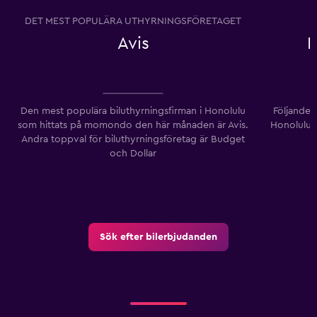
DET MEST POPULÄRA UTHYRNINGSFÖRETAGET
Avis
K
Den mest populära biluthyrningsfirman i Honolulu
Följande b
som hittats på momondo den här månaden är Avis.
Honolulu 
Andra toppval för biluthyrningsföretag är Budget
och Dollar
Sök efter bilerbjudanden