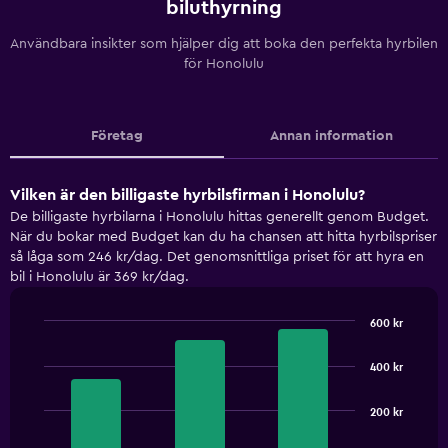
biluthyrning
Användbara insikter som hjälper dig att boka den perfekta hyrbilen
för Honolulu
Företag
Annan information
Vilken är den billigaste hyrbilsfirman i Honolulu?
De billigaste hyrbilarna i Honolulu hittas generellt genom Budget.
När du bokar med Budget kan du ha chansen att hitta hyrbilspriser
så låga som 246 kr/dag. Det genomsnittliga priset för att hyra en
bil i Honolulu är 369 kr/dag.
600 kr
Bar
Chart
graphic.
chart
400 kr
with
3
bars.
200 kr
The