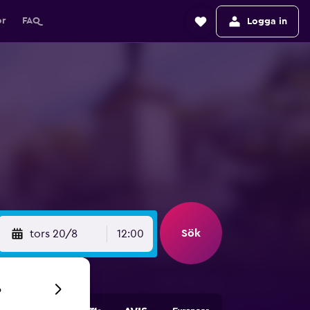
or
FAQ
Logga in
Sök
tors 20/8
12:00
6