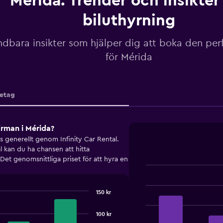
Mérida: Trender och insikte
biluthyrning
dbara insikter som hjälper dig att boka den perf
för Mérida
etag
firman i Mérida?
tas generellt genom Infinity Car Rental.
 kan du ha chansen att hitta
Det genomsnittliga priset för att hyra en
Bar
Chart
graphic.
chart
with
150 kr
4
bars.
100 kr