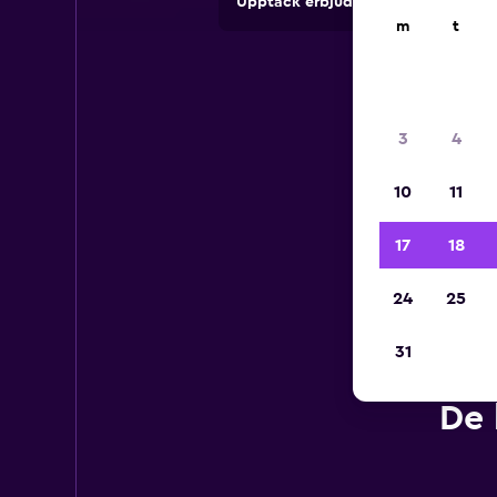
Upptäck erbjudanden från uthyrni
m
t
3
4
10
11
17
18
24
25
31
De 