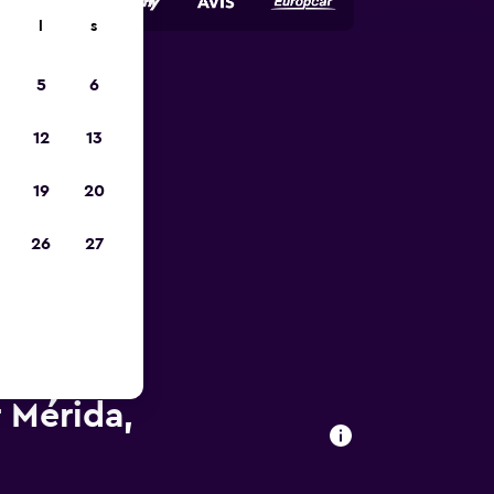
l
s
5
6
pp
12
13
19
20
26
27
 Mérida,