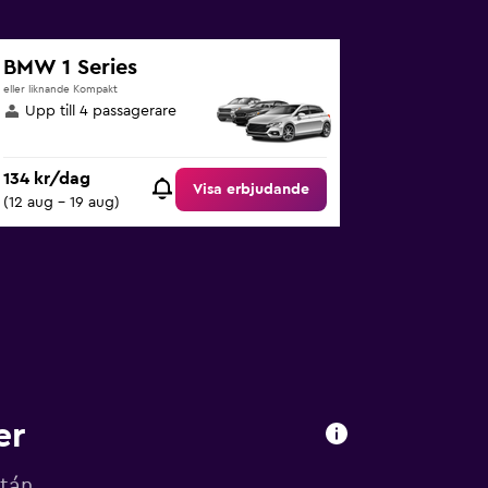
BMW 1 Series
eller liknande Kompakt
Upp till 4 passagerare
134 kr/dag
Visa erbjudande
(12 aug - 19 aug)
er
atán