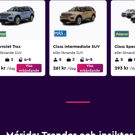
rolet Trax
Class Intermediate SUV
Class Spec
 liknande SUV
eller liknande SUV
eller liknan
2
4-5
5
3
4-5
5
Visa
Visa
 kr
261 kr
293 kr
/dag
/dag
/d
erbjudande
erbjudande