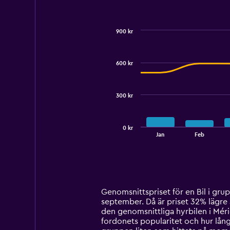
to
150.
900 kr
Combination
Chart
graphic.
chart
with
600 kr
2
data
series.
300 kr
The
chart
has
0 kr
1
End
Jan
Feb
of
X
interactive
axis
chart
displaying
categories.
Range:
14
Genomsnittspriset för en Bil i grupp
categories.
september. Då är priset 32% lägre ä
The
den genomsnittliga hyrbilen i Méri
chart
fordonets popularitet och hur långt
has