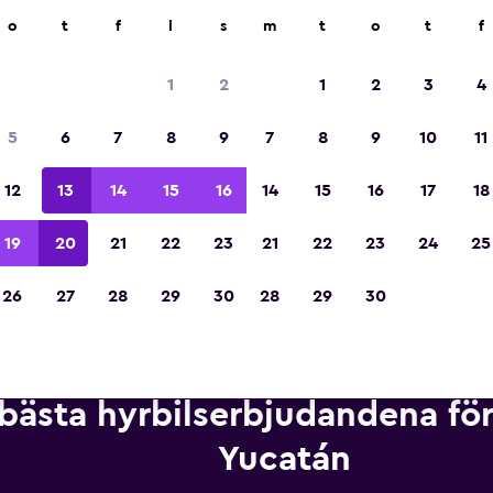
ngsföretag på över 70 000 platser med momondo.
o
t
f
l
s
m
t
o
t
f
1
2
1
2
3
4
Utsedd till vinnare av Europas bästa resea
5
6
7
8
9
7
8
9
10
11
2023
12
13
14
15
16
14
15
16
17
18
19
20
21
22
23
21
22
23
24
25
26
27
28
29
30
28
29
30
bästa hyrbilserbjudandena för
Yucatán