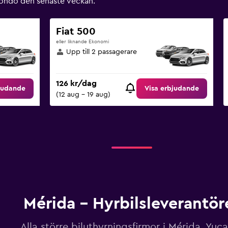
ondo den senaste veckan.
Fiat 500
eller liknande Ekonomi
Upp till 2 passagerare
126 kr/dag
judande
Visa erbjudande
(12 aug - 19 aug)
Mérida – Hyrbilsleverantör
Alla större biluthyrningsfirmor i Mérida, Yuc