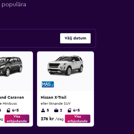
d populära
Välj datum
and Caravan
Nissan X-Trail
de Minibuss
eller liknande SUV
5
4-5
5
2
4-5
Visa
Visa
276 kr
ag
/dag
erbjudande
erbjudande