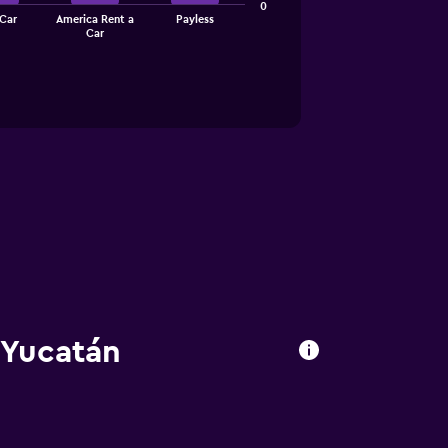
0
Car
America Rent a
Payless
Car
 Yucatán