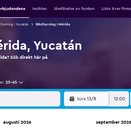
erbjudandena
Insikter
Jämförelse av fordon
Lista över firm
thyrning i Yucatán
Biluthyrning i Mérida
érida, Yucatán
érida? Sök direkt här på
er:
25-65
tors 13/8
12:00
augusti 2026
september 202