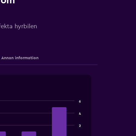
r om
ekta hyrbilen
Annan information
6
4
2