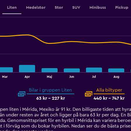
Liten
Medelstor
Stor
SUV
Minibuss
Pickup
Mar
Apr
Maj
Jun
Jul
Aug
Bilar i gruppen Liten
Alla biltyper
63 kr - 227 kr
440 kr - 747 kr
en liten i Mérida, Mexiko är 91 kr. Den billigaste tiden att hyra
n under resten av året och ligger på bara 63 kr per dag. En Bil 
da. Genomsnittspriset för en hyrbil i Mérida kan variera beroe
 i förväg som du bokar hyrbilen. Nedan ser du de bästa prisern