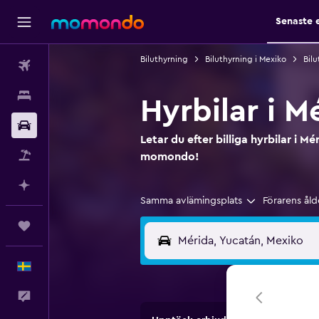
Senaste 
Biluthyrning
Biluthyrning i Mexiko
Bilu
Flyg
Boende
Hyrbilar i M
Hyrbil
Letar du efter billiga hyrbilar i M
Paketresor
momondo!
Planera med AI
Samma avlämingsplats
Förarens åld
Trips
Svenska
Feedback