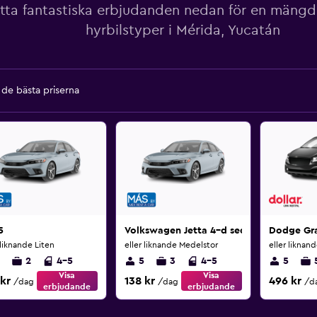
itta fantastiska erbjudanden nedan för en mäng
hyrbilstyper i Mérida, Yucatán
a de bästa priserna
5
Volkswagen Jetta 4–d sedan
Dodge Gr
 liknande Liten
eller liknande Medelstor
eller liknan
2
4-5
5
3
4-5
5
Visa
Visa
 kr
138 kr
496 kr
/dag
/dag
/d
erbjudande
erbjudande