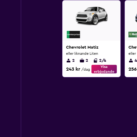
Chevrolet Matiz
Chev
eller liknande Liten
eller
2
2
2/4
4
Visa
243 kr
256
/dag
erbjudande