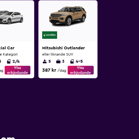
ial Car
Mitsubishi Outlander
de Kategori
eller liknande SUV
5
2/4
5
3
4-5
Visa
Visa
387 kr
ag
/dag
erbjudande
erbjudande