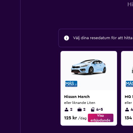
H
Välj dina resedatum för att hitt
Nissan March
MG 
eller liknande Liten
eller
2
2
4-5
4
Visa
125 kr
134
/dag
erbjudande