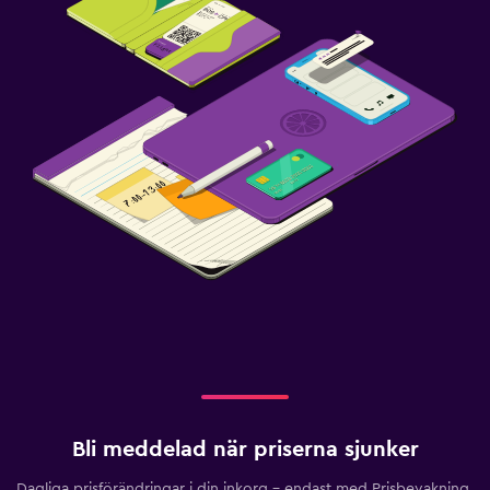
Bli meddelad när priserna sjunker
Dagliga prisförändringar i din inkorg – endast med Prisbevakning.