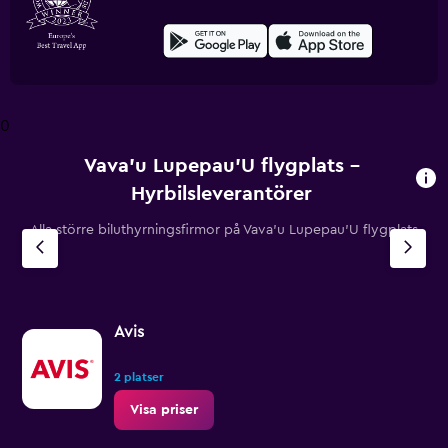
0
Vava'u Lupepau'U flygplats –
Hyrbilsleverantörer
Alla större biluthyrningsfirmor på Vava'u Lupepau'U flygplats
Avis
2 platser
Visa priser