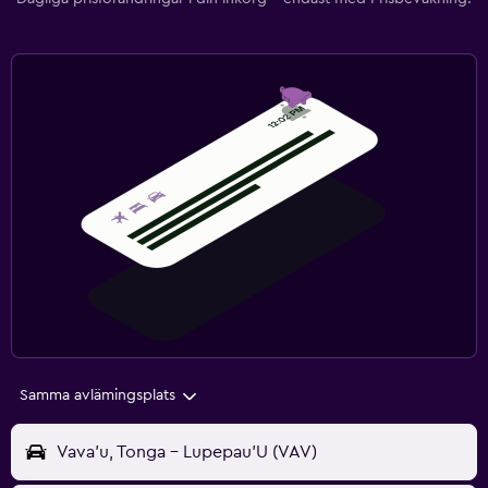
Samma avlämingsplats
Vava'u, Tonga - Lupepau'U (VAV)