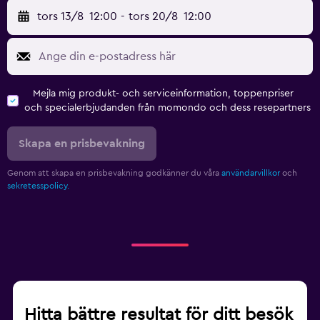
tors 13/8
12:00
-
tors 20/8
12:00
Mejla mig produkt- och serviceinformation, toppenpriser
och specialerbjudanden från momondo och dess resepartners
Skapa en prisbevakning
Genom att skapa en prisbevakning godkänner du våra
användarvillkor
och
sekretesspolicy.
Hitta bättre resultat för ditt besök