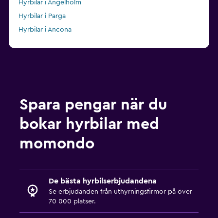
Hyrbilar i Ängelholm
Hyrbilar i Parga
Hyrbilar i Ancona
Hyrbilar i Visby
Spara pengar när du
bokar hyrbilar med
momondo
De bästa hyrbilserbjudandena
Se erbjudanden från uthyrningsfirmor på över
70 000 platser.