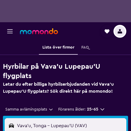
Lista över firmor
FAQ
Hyrbilar på Vava'u Lupepau'U
flygplats
Letar du efter billiga hyrbilserbjudanden vid Vava'u
Lupepau'U flygplats? Sök direkt här på momondo!
Samma avlämingsplats
Förarens ålder:
25-65
Vava'u, Tonga - Lupepau'U (VAV)