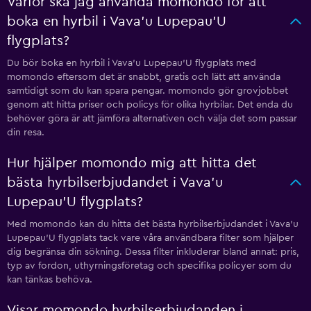
Varför ska jag använda momondo för att
boka en hyrbil i Vava'u Lupepau'U
flygplats?
Du bör boka en hyrbil i Vava'u Lupepau'U flygplats med
momondo eftersom det är snabbt, gratis och lätt att använda
samtidigt som du kan spara pengar. momondo gör grovjobbet
genom att hitta priser och policys för olika hyrbilar. Det enda du
behöver göra är att jämföra alternativen och välja det som passar
din resa.
Hur hjälper momondo mig att hitta det
bästa hyrbilserbjudandet i Vava'u
Lupepau'U flygplats?
Med momondo kan du hitta det bästa hyrbilserbjudandet i Vava'u
Lupepau'U flygplats tack vare våra användbara filter som hjälper
dig begränsa din sökning. Dessa filter inkluderar bland annat: pris,
typ av fordon, uthyrningsföretag och specifika policyer som du
kan tänkas behöva.
Visar momondo hyrbilserbjudanden i