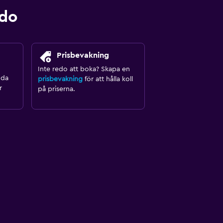
ndo
Prisbevakning
Inte redo att boka? Skapa en
nda
prisbevakning
för att hålla koll
r
på priserna.