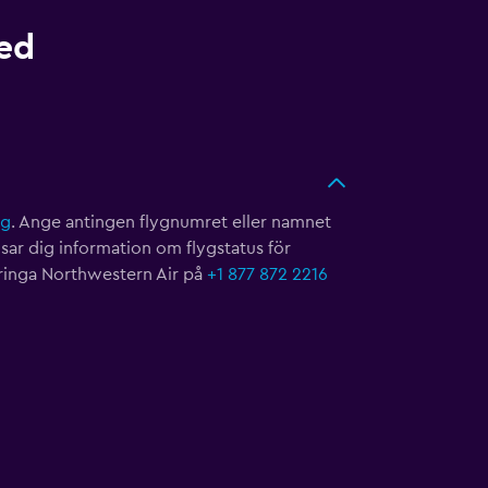
med
ng
. Ange antingen flygnumret eller namnet
isar dig information om flygstatus för
 ringa Northwestern Air på
+1 877 872 2216