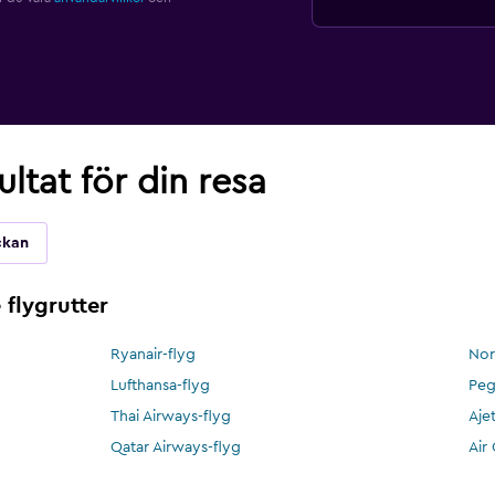
ultat för din resa
ckan
flygrutter
Ryanair-flyg
Nor
Lufthansa-flyg
Peg
Thai Airways-flyg
Aje
Qatar Airways-flyg
Air