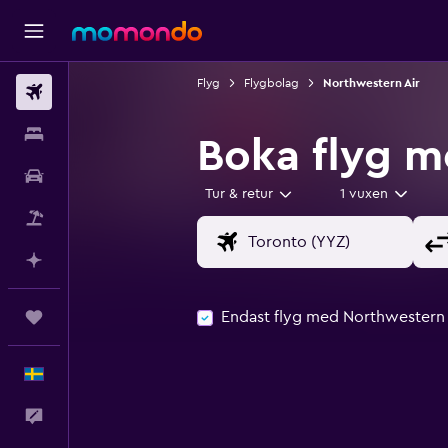
Flyg
Flygbolag
Northwestern Air
Flyg
Boende
Boka flyg m
Hyrbil
Tur & retur
1 vuxen
Paketresor
Planera med AI
Endast flyg med Northwestern 
Trips
Svenska
Feedback