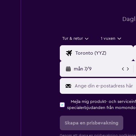
Dagl
Tur & retur
1 vuxen
mån 7/9
Mejla mig produkt- och servicein
specialerbjudanden från momondo 
Skapa en prisbevakning
Genom att skapa en prisbevakning godkänne