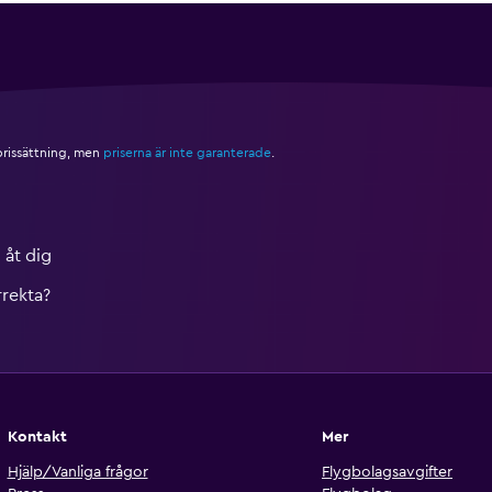
 prissättning, men
priserna är inte garanterade
.
 åt dig
rrekta?
Kontakt
Mer
Hjälp/Vanliga frågor
Flygbolagsavgifter