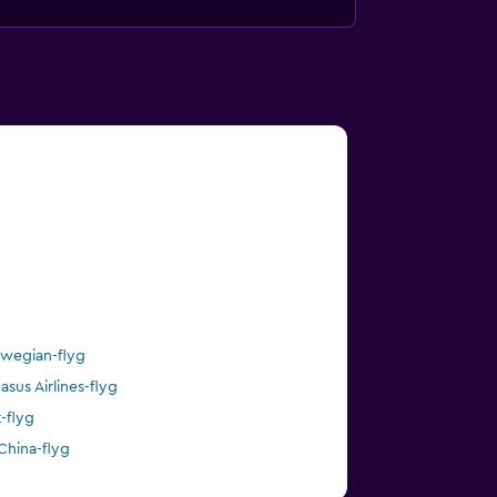
wegian-flyg
asus Airlines-flyg
t-flyg
 China-flyg