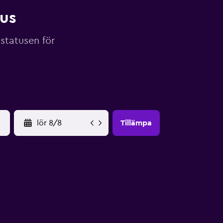
tus
gstatusen för
YYYY-MM-DD
Tillämpa