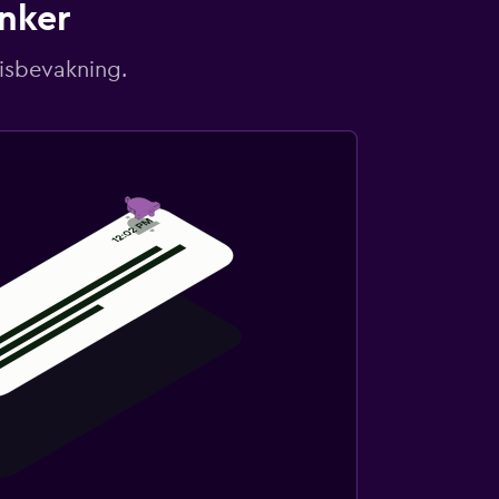
unker
risbevakning.