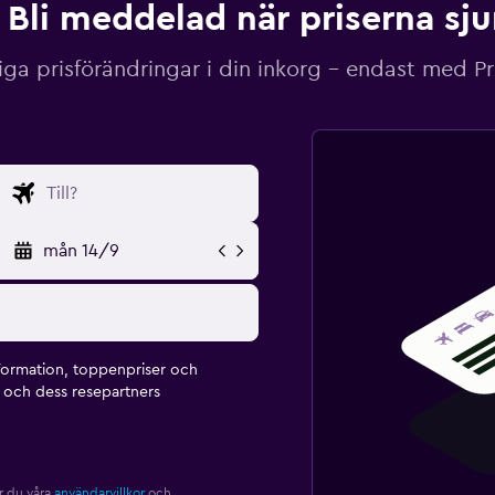
Bli meddelad när priserna sj
iga prisförändringar i din inkorg – endast med P
mån 14/9
formation, toppenpriser och
och dess resepartners
r du våra
användarvillkor
och