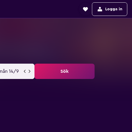
Logga in
mån 14/9
Sök