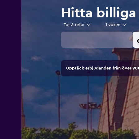
Hitta billiga
Tur & retur
1 vuxen
Upptäck erbjudanden från över 9