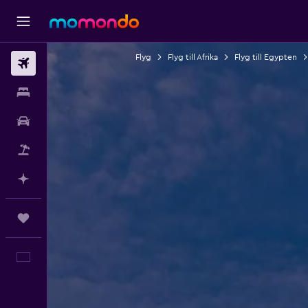
Flyg
Flyg till Afrika
Flyg till Egypten
Flyg
Boende
Hyrbil
Paketresor
Planera med AI
Trips
Svenska