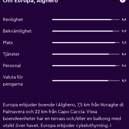
Om Europa, Alghero
Renlighet
8,8
Bekvämlighet
9,0
Plats
9,3
Tjänster
8,4
Personal
9,4
Valuta för
8,3
pengarna
Europa erbjuder boende i Alghero, 7,5 km från Nuraghe di
Palmavera och 22 km från Capo Caccia. Vissa
boendeenheter har en terrass och/eller en balkong med
utsikt över havet. Europa erbjuder cykeluthyrning. I