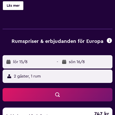
närheten av boendet finns populära besöksmål som
Läs mer
Spiaggia del Lido di Alghero, Alghero Marina och Alghero
tågstation. Flygplatsen (Alghero flygplats) ligger 7 km
bort.
Rumspriser & erbjudanden för Europa
lör 15/8
-
sön 16/8
2 gäster, 1 rum
747 kr