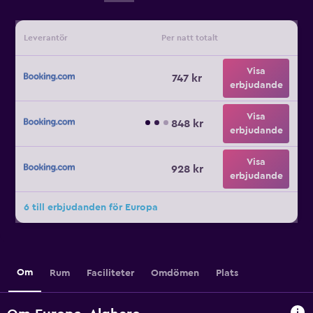
Leverantör
Per natt totalt
Visa
747 kr
erbjudande
Visa
848 kr
erbjudande
Visa
928 kr
erbjudande
6 till erbjudanden för Europa
Om
Rum
Faciliteter
Omdömen
Plats