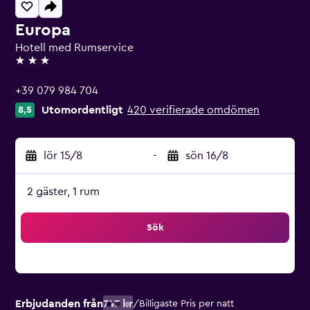
Europa
Hotell med Rumservice
3 stjärnor
+39 079 984 704
Utomordentligt
420 verifierade omdömen
8,5
lör 15/8
-
sön 16/8
2 gäster, 1 rum
Sök
Erbjudanden från
747 kr
/
Billigaste Pris per natt