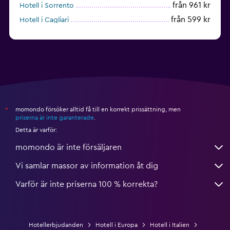
från 961 kr
Hotell i Sorrento
från 599 kr
Hotell i Cagliari
från 391 kr
Hotell i Rimini
momondo försöker alltid få till en korrekt prissättning, men
*
priserna är inte garanterade
.
Detta är varför:
momondo är inte försäljaren
Vi samlar massor av information åt dig
Varför är inte priserna 100 % korrekta?
Hotellerbjudanden
Hotell i Europa
Hotell i Italien