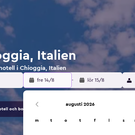
oggia, Italien
otell i Chioggia, Italien
fre 14/8
-
lör 15/8
augusti 2026
tell och boendealternativ.
m
t
o
t
f
l
s