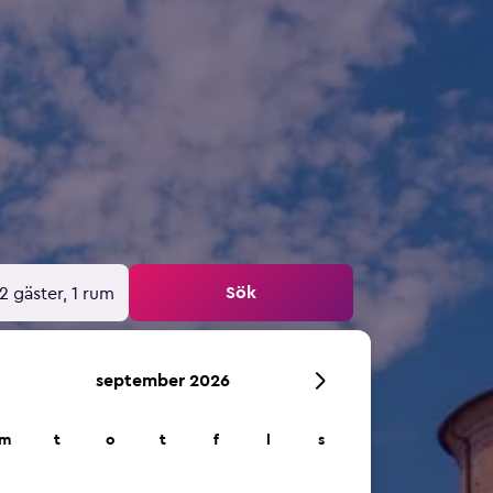
Sök
2 gäster, 1 rum
september 2026
m
t
o
t
f
l
s