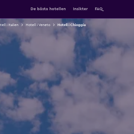
De bästa hotellen
Insikter
FAQ
ell i Italien
Hotell i Veneto
Hotell i Chioggia