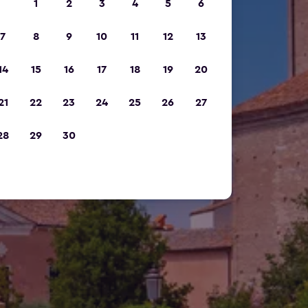
1
2
3
4
5
6
7
8
9
10
11
12
13
14
15
16
17
18
19
20
21
22
23
24
25
26
27
28
29
30