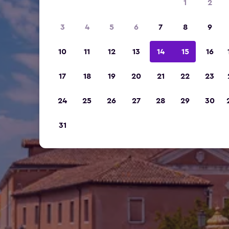
1
2
3
4
5
6
7
8
9
10
11
12
13
14
15
16
17
18
19
20
21
22
23
24
25
26
27
28
29
30
31