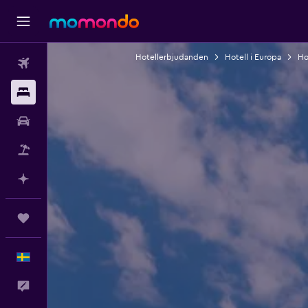
Hotellerbjudanden
Hotell i Europa
Hot
Flyg
Boende
Hyrbil
Paketresor
Planera med AI
Trips
Svenska
Feedback