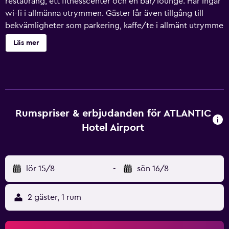
restaurang, ett fitnesscenter och en bar/lounge. Här ingår
wi-fi i allmänna utrymmen. Gäster får även tillgång till
bekvämligheter som parkering, kaffe/te i allmänt utrymme
och konferenslokaler. ATLANTIC Hotel Airport erbjuder 112
Läs mer
rum med minibar och värdeförvaringsskåp. På tv:n kan du
se satellitkanaler. Badrummen har badkar eller dusch,
hårtorkar och tandborstar och tandkräm. Gäster har
tillgång till gratis wi-fi. Skrivbord och telefon finns.
Dessutom har rummen gratis flaskvatten och
mörkläggningsgardiner. Allergitestade sängkläder och
Rumspriser & erbjudanden för ATLANTIC
strykjärn/strykbräda kan fås på begäran. Städning sker
Hotel Airport
dagligen. Renovering av alla rum slutfördes i maj 2019.
Detta hotell har bland annat fitnesscenter.
Fritidsaktiviteterna nedan finns antingen tillgängliga på
lör 15/8
-
sön 16/8
plats eller i närheten. Avgifter kan tillkomma.
2 gäster, 1 rum