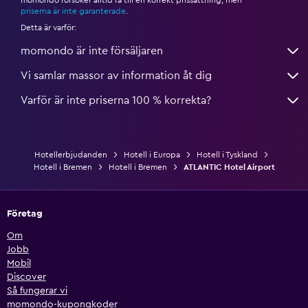
*
priserna är inte garanterade
.
Detta är varför:
momondo är inte försäljaren
Vi samlar massor av information åt dig
Varför är inte priserna 100 % korrekta?
Hotellerbjudanden
Hotell i Europa
Hotell i Tyskland
Hotell i Bremen
Hotell i Bremen
ATLANTIC Hotel Airport
Företag
Om
Jobb
Mobil
Discover
Så fungerar vi
momondo-kupongkoder