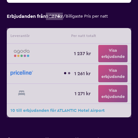
Erbjudanden från
1 237 kr
/
Billigaste Pris per natt
Leverantör
Per natt totalt
Visa
1 237 kr
erbjudande
Visa
1 261 kr
erbjudande
Visa
1 271 kr
erbjudande
10 till erbjudanden för ATLANTIC Hotel Airport