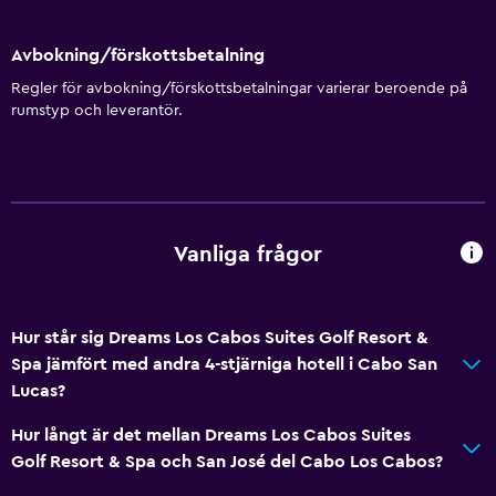
Affärscentrum
Väckningsservice
Avbokning/förskottsbetalning
Concierge-service
Regler för avbokning/förskottsbetalningar varierar beroende på
rumstyp och leverantör.
Underhållningspersonal
Valutaväxling på plats
Mötesrum
Rumservice
Vanliga frågor
Utflyktsdisk
Nyckelkortsåtkomst
Fotmassage
Hur står sig Dreams Los Cabos Suites Golf Resort &
Spa jämfört med andra 4-stjärniga hotell i Cabo San
Privat incheckning/utcheckning
Lucas?
Reception dygnet runt
Hur långt är det mellan Dreams Los Cabos Suites
Kassaskåp
Golf Resort & Spa och San José del Cabo Los Cabos?
Vattenflaska