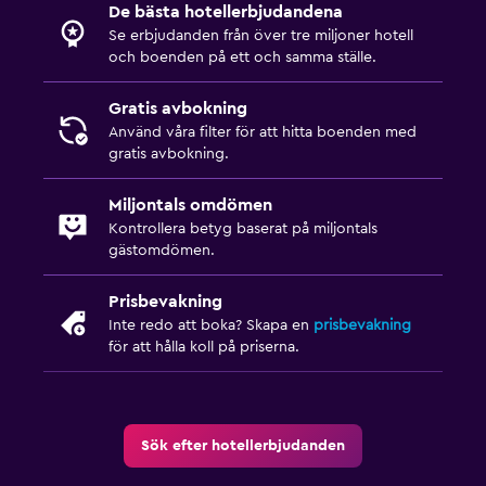
Hårfön
De bästa hotellerbjudandena
Se erbjudanden från över tre miljoner hotell
Morgonrock
och boenden på ett och samma ställe.
Privat badrum
Gratis avbokning
Dusch
Använd våra filter för att hitta boenden med
Badmössa
gratis avbokning.
Ytterligare badrum
Miljontals omdömen
Toalett
Kontrollera betyg baserat på miljontals
gästomdömen.
Toalettpapper
Tandborste
Prisbevakning
Inte redo att boka? Skapa en
prisbevakning
Sovrum
för att hålla koll på priserna.
Kudde med fjäderstoppning
Fällbar säng
Sök efter hotellerbjudanden
Uttag nära sängen