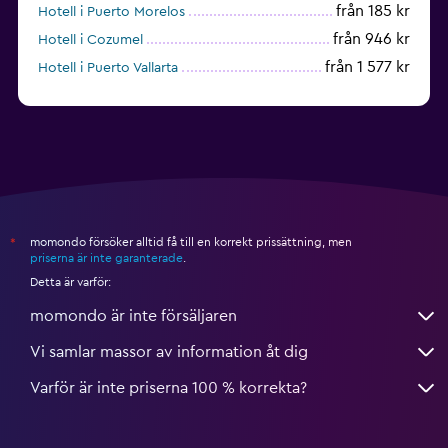
från 185 kr
Hotell i Puerto Morelos
från 946 kr
Hotell i Cozumel
från 1 577 kr
Hotell i Puerto Vallarta
från 795 kr
Hotell i Mérida
momondo försöker alltid få till en korrekt prissättning, men
*
priserna är inte garanterade
.
Detta är varför:
momondo är inte försäljaren
Vi samlar massor av information åt dig
Varför är inte priserna 100 % korrekta?