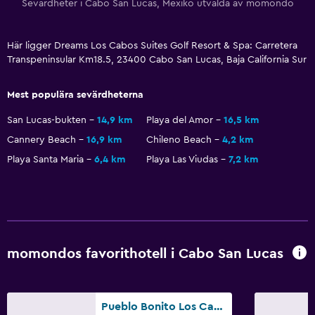
Kroppstvål
Sevärdheter i Cabo San Lucas, Mexiko utvalda av momondo
Papperskorgar
Här ligger Dreams Los Cabos Suites Golf Resort & Spa: Carretera
Transpeninsular Km18.5, 23400 Cabo San Lucas, Baja California Sur
Pool och spa
Uppvärmd pool
Mest populära sevärdheterna
Infinity pool
San Lucas-bukten
14,9 km
Playa del Amor
16,5 km
Spa
Cannery Beach
16,9 km
Chileno Beach
4,2 km
Bubbelpool
Playa Santa Maria
6,4 km
Playa Las Viudas
7,2 km
Utomhuspool
Mindre pool
Ångbastu
Massage
momondos favorithotell i Cabo San Lucas
Poolbar
Bastu
Pueblo Bonito Los Cabos Blanco
Vattenrutschkana