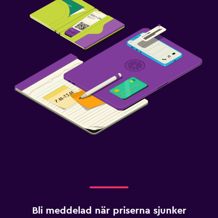
Eldstad utomhus
Privat strand
Trädgård
Terrass/uteplats
Strandhanddukar
Balkong
Media och underhållning
Flat-screen TV
Kabel- eller satellit-TV
Pay-per-view-kanaler
Radio
TV
Bli meddelad när priserna sjunker