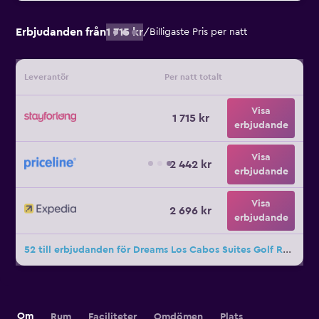
Erbjudanden från
1 715 kr
/
Billigaste Pris per natt
Leverantör
Per natt totalt
Visa
1 715 kr
erbjudande
Visa
2 442 kr
erbjudande
Visa
2 696 kr
erbjudande
52 till erbjudanden för Dreams Los Cabos Suites Golf Resort & Spa
Om
Rum
Faciliteter
Omdömen
Plats