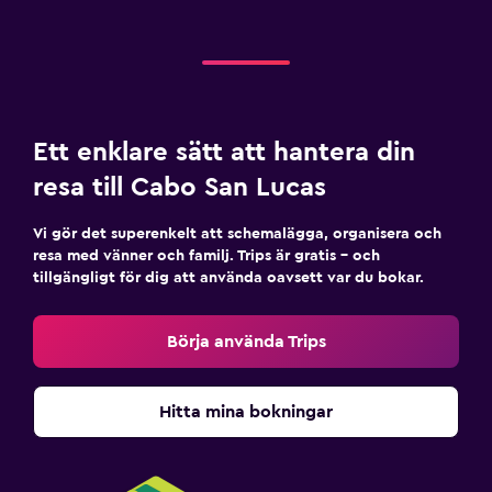
Väckarklocka
Bäddsoffa
Klädhängare
Garderob eller klädkammare
Ett enklare sätt att hantera din
Familjevänligt
resa till Cabo San Lucas
Barnvakt eller crèche
Vi gör det superenkelt att schemalägga, organisera och
Barnsängar tillgängliga
resa med vänner och familj. Trips är gratis – och
Barnpool
tillgängligt för dig att använda oavsett var du bokar.
Barnmåltider
Börja använda Trips
Barnvänlig buffé
Klubb för barn
Hitta mina bokningar
Lekplats
Utomhus