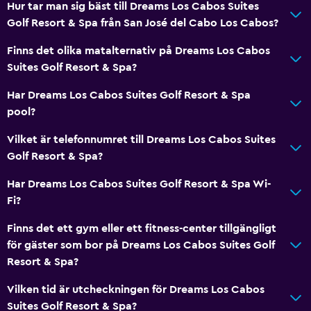
Hur tar man sig bäst till Dreams Los Cabos Suites
Golf Resort & Spa från San José del Cabo Los Cabos?
Restauranger
Dietspecifika menyer (vid begäran)
Finns det olika matalternativ på Dreams Los Cabos
Suites Golf Resort & Spa?
Restaurang
Bar/lounge
Har Dreams Los Cabos Suites Golf Resort & Spa
pool?
Mat kan levereras till gästboendet
Café
Vilket är telefonnumret till Dreams Los Cabos Suites
Golf Resort & Spa?
Minibar
Kafeteria
Har Dreams Los Cabos Suites Golf Resort & Spa Wi-
Fi?
Frukost på rummet
Te/kaffebryggare
Finns det ett gym eller ett fitness-center tillgängligt
för gäster som bor på Dreams Los Cabos Suites Golf
Kylskåp
Resort & Spa?
Kaffemaskin
Vilken tid är utcheckningen för Dreams Los Cabos
Matplats
Suites Golf Resort & Spa?