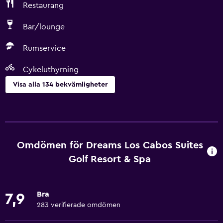
Restaurang
Bar/lounge
Rumservice
Cykeluthyrning
Visa alla 134 bekvämligheter
Saker att göra
Valskådning
Presentbutik
Omdömen för Dreams Los Cabos Suites
Eco-turism
Golf Resort & Spa
Cykeluthyrning
Fiske
Bra
7,9
Spelrum
283 verifierade omdömen
Golf