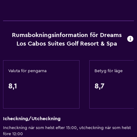
Scubadykning
Dykning
Snorkling
Rumsbokningsinformation för Dreams
Kvällsunderhållning
Los Cabos Suites Golf Resort & Spa
Skönhetssalong
Hästridning
Karaoke
Valuta för pengarna
Betyg för läge
Bordtennis
8,1
8,7
Biljardbord
Nattklubb
Affärer
Icheckning/Utcheckning
Tjänster och bekvämligheter
Incheckning när som helst efter 15:00, utcheckning när som helst
Bankomat på plats
före 12:00