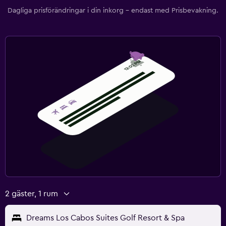
Tillgänglighet och lämplighet
Dagliga prisförändringar i din inkorg – endast med Prisbevakning.
Fjäderfri kudde
Rökfria rum tillgängliga
Handikappvänligt
Hiss
Tvättstuga
Tvättstuga
Strykservice
Tvätt-/kemtvättsservice
Strykjärn och strykbräda
Hälsa och säkerhet
2 gäster, 1 rum
Daglig städning
Dreams Los Cabos Suites Golf Resort & Spa
Säkerhetsvakt dygnet runt