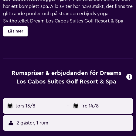
har ett komplett spa. Alla sviter har havsutsikt, det finns tre
glittrande pooler och på stranden erbjuds yoga.
Svithotellet Dream Los Cabos Suites Golf Resort & Spa
erbjuder sviter med egen terrass och utsikt över havet.
Läs mer
Varje svit har en välfylld minibar och dockningsstation för
iPod. Marmorbadrummen har separat badkar och dusch,
badrockar samt tofflor. Hotellets matsal erbjuder biffar, fisk
och skaldjur, asiatiska rätter med mera. Som gäst på Dream
Los Cabos Suites Resort kan du också välja på à la carte-
rätter och bufféer. Det finns också rumsservice. Dream Los
Rumspriser & erbjudanden för Dreams
Cabos Suites Resort & Spa erbjuder intensivkurser i tennis,
Los Cabos Suites Golf Resort & Spa
matlagningskurser och lektioner i att blanda cocktails.
Under vissa delar av säsongen arrangeras
sköldpaddsevenemang där du kan vara med och hjälpa
tors 13/8
-
fre 14/8
den utrotningshotade gröna havssköldpaddan.
2 gäster, 1 rum