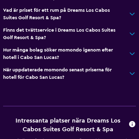
Matbord
Vad är priset för ett rum på Dreams Los Cabos
Suites Golf Resort & Spa?
Grundläggande bekvämligheter
Wifi tillgängligt i alla områden
Finns det tvättservice i Dreams Los Cabos Suites
Golf Resort & Spa?
Internet
Fläkt
Hur många bolag söker momondo igenom efter
hotell i Cabo San Lucas?
Brandsläckare
Gratis toalettartiklar
När uppdaterade momondo senast priserna för
hotell för Cabo San Lucas?
Brandvarnare
Värme
Luftkonditionering
Gratis WiFi
Handdukar
Intressanta platser nära Dreams Los
Cabos Suites Golf Resort & Spa
Schampo