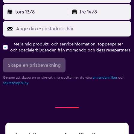
Förstahjälpenlåda
tors 13/8
fre 14/8
Kassaskåp
Fitness
Fitnessklasser
Mejla mig produkt- och serviceinformation, toppenpriser
Träningslokal
och specialerbjudanden från momondo och dess resepartners
Tennis
Skapa en prisbevakning
Gym
Genom att skapa en prisbevakning godkänner du våra
användarvillkor
och
sekretesspolicy.
Parkering och transport
Parkering
Transferservice (mot extra avgift)
Arbetsyta
Fax/kopieringsmöjligheter