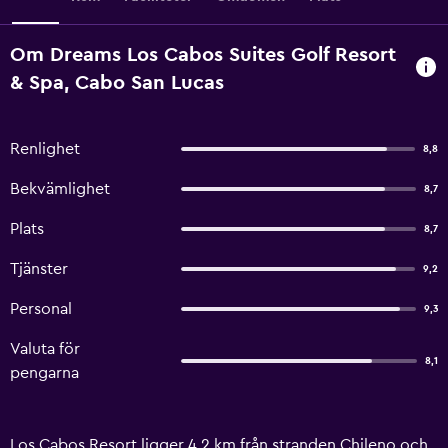
Om Dreams Los Cabos Suites Golf Resort
& Spa, Cabo San Lucas
Renlighet
8,8
Bekvämlighet
8,7
Plats
8,7
Tjänster
9,2
Personal
9,3
Valuta för
8,1
pengarna
Los Cabos Resort ligger 4,2 km från stranden Chileno och