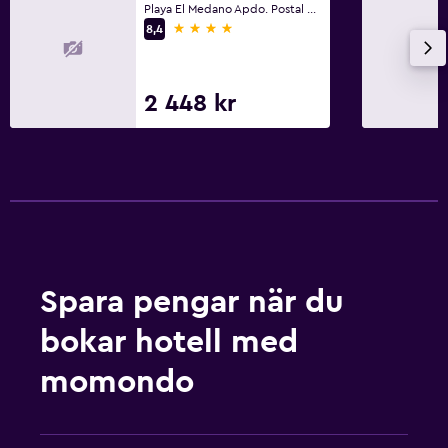
Playa El Medano Apdo. Postal 460, Cabo San Lucas, Baja California Sur
4 stjärnor
8,4
Allmänt
Familjerum
2 448 kr
Utsikt över trädgård
Utsikt över poolen
Förvaring
Havsutsikt
Vardagsrum
Tofflor
Spara pengar när du
Bäddsoffa
bokar hotell med
Telefon
Kakel/marmorgolv
momondo
Badrum