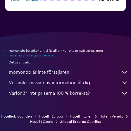
från 390 kr
Hotell i Rimini
momondo försöker alltid få till en korrekt prissättning, men
*
priserna är inte garanterade
.
Detta är varför:
momondo är inte försäljaren
Vi samlar massor av information åt dig
Varför är inte priserna 100 % korrekta?
Hotellerbjudanden
Hotell i Europa
Hotell i Italien
Hotell i Veneto
Hotell i Caorle
Alloggi Taverna Caorlina