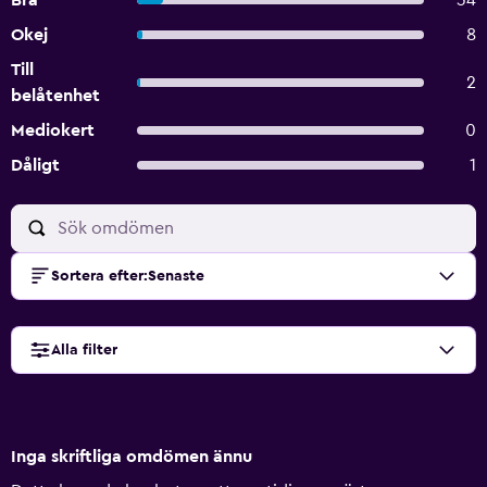
Bra
34
Okej
8
Till
2
belåtenhet
Mediokert
0
Dåligt
1
Sortera efter
:
Senaste
Alla filter
Inga skriftliga omdömen ännu