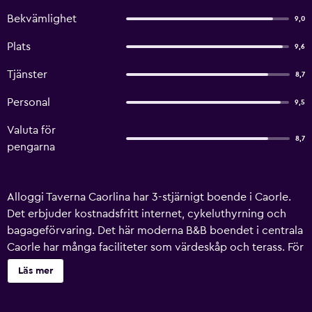
Bekvämlighet
9,0
Plats
9,6
Tjänster
8,7
Personal
9,5
Valuta för
8,7
pengarna
Alloggi Taverna Caorlina har 3-stjärnigt boende i Caorle.
Det erbjuder kostnadsfritt internet, cykeluthyrning och
bagageförvaring. Det här moderna B&B boendet i centrala
Caorle har många faciliteter som värdeskåp och terass. För
den på jakt efter utomhusäventyr har detta B&B boendet
Läs mer
ett brett utbud av aktiviteter, så som vindsurfing, dykning
och fiske. Rum på Alloggi Taverna Caorlina har minibar och