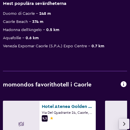
Mest populära sevärdheterna
Duomo di Caorle
248 m
Caorle Beach
374 m
Madonna dell'Angelo
0.5 km
Aquafollie
0.6 km
Venezia Expomar Caorle (S.P.A.) Expo Centre
0.7 km
momondos favorithotell i Caorle
Hotel Atenea Golden Star
Via Del Quadrante 24, Caorle, Veneto
1 stjärna
9,3