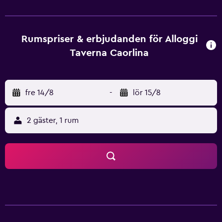
hårtork. B&B boendet ligger på en utmärkt plats, där
gäster har enkel tillgång till ett utbud av attraktioner och
restauranger. Eraclea och Duna Verde ligger bara en kort
bilfärd från fastigheten.
Rumspriser & erbjudanden för Alloggi
Taverna Caorlina
fre 14/8
-
lör 15/8
2 gäster, 1 rum