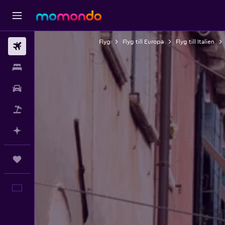
Flyg
Flyg till Europa
Flyg till Italien
Flyg
Boende
Hyrbil
Paketresor
Planera med AI
Trips
Svenska