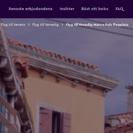
Senaste erbjudandena
Insikter
Bäst att boka
FAQ
Flyg till Veneto
Flyg till Venedig
Flyg till Venedig Marco Polo flygplats