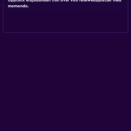
Upptäck erbjudanden från över 900 resewebbplatser med
momondo.