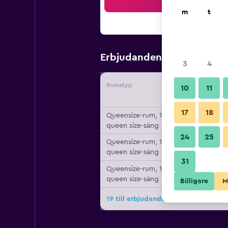
Sö
m
t
579 kr
Erbjudanden från
/
Bi
3
4
Rumstyp
Leverant
10
11
17
18
Queensize-rum, 1
queen size-säng
24
25
Queensize-rum, 1
queen size-säng
31
Queensize-rum, 1
queen size-säng
Billigare
M
19 till erbjudanden för Econo Lodge