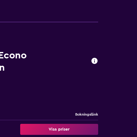
 Econo
on
Bokningslänk
Visa priser