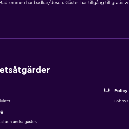
Badrummen har badkar/dusch. Gäster har tillgång till gratis wi
kostnadsfria (restriktioner kan förekomma). Städning sker dagli
etsåtgärder
Policy 
ukter.
Lobbys 
ng
al och andra gäster.