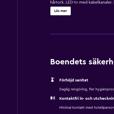
hårtork. LED-tv med kabelkanaler. 
telefon; lokal- och fjärrsamtal är 
Läs mer
inomhuspool.
Boendets säkerh
Förhöjd sanitet
Daglig rengöring, fler hygienprod
Kontaktfri in- och utcheckni
Minimal kontakt med hotellperson