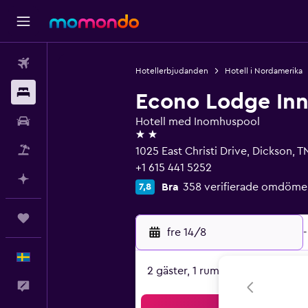
Flyg
Hotellerbjudanden
Hotell i Nordamerika
Boende
Econo Lodge Inn
Hyrbil
Hotell med Inomhuspool
2 stjärnor
Paketresor
1025 East Christi Drive, Dickson, 
+1 615 441 5252
Planera med AI
Bra
358 verifierade omdöme
7,8
Trips
fre 14/8
-
Svenska
2 gäster, 1 rum
Feedback