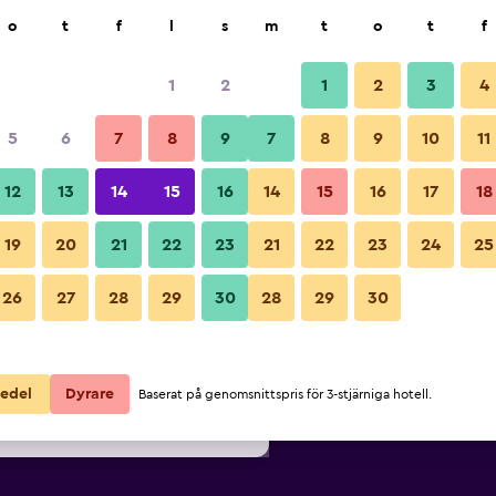
k
o
t
f
l
s
m
t
o
t
f
1
2
1
2
3
4
lligaste Pris per natt
5
6
7
8
9
7
8
9
10
11
Sovrum
ör
Per natt
12
13
14
15
16
14
15
16
17
18
totalt
19
20
21
22
23
21
22
23
24
25
579 kr
Visa erbjudande
Bilder från Econo Lodge Inn & 
26
27
28
29
30
28
29
30
672 kr
Visa erbjudande
766 kr
Visa erbjudande
edel
Dyrare
Baserat på genomsnittspris för 3-stjärniga hotell.
 Inn & Suites Dickson