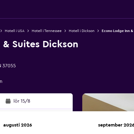
Hotell i USA
Hotell i Tennessee
Hotell i Dickson
Econo Lodge Inn & 
 & Suites Dickson
TN 37055
n
lör 15/8
augusti 2026
september 202