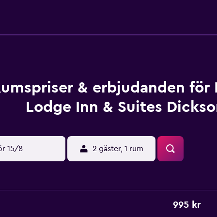
umspriser & erbjudanden för
Lodge Inn & Suites Dicks
ör 15/8
2 gäster, 1 rum
995 kr