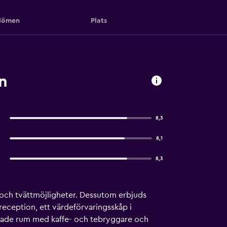
ömen
Plats
n
8,3
8,1
8,3
 och tvättmöjligheter. Dessutom erbjuds
reception, ett värdeförvaringsskåp i
erade rum med kaffe- och tebryggare och