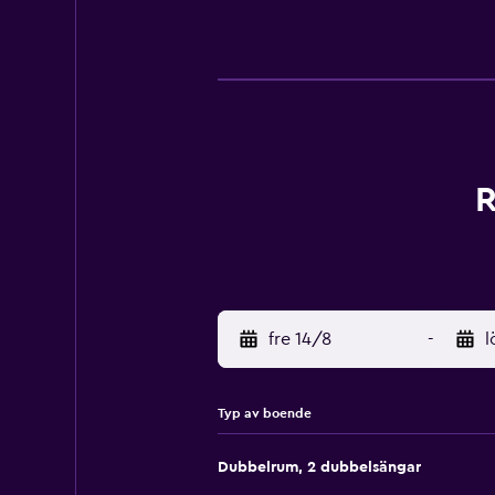
R
fre 14/8
-
l
Typ av boende
Dubbelrum, 2 dubbelsängar