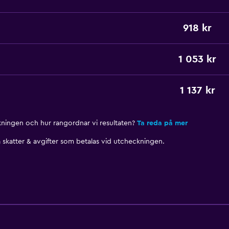
918 kr
1 053 kr
1 137 kr
nkningen och hur rangordnar vi resultaten?
Ta reda på mer
skatter & avgifter som betalas vid utcheckningen.