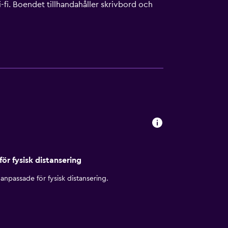
-fi. Boendet tillhandahåller skrivbord och
gen. Detta hotell har bland annat en
för fysisk distansering
anpassade för fysisk distansering.