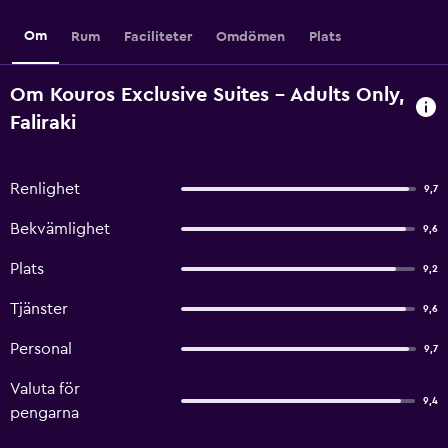
Om
Rum
Faciliteter
Omdömen
Plats
Om Kouros Exclusive Suites - Adults Only,
Faliraki
Renlighet
9,7
Bekvämlighet
9,6
Plats
9,2
Tjänster
9,6
Personal
9,7
Valuta för
9,4
pengarna