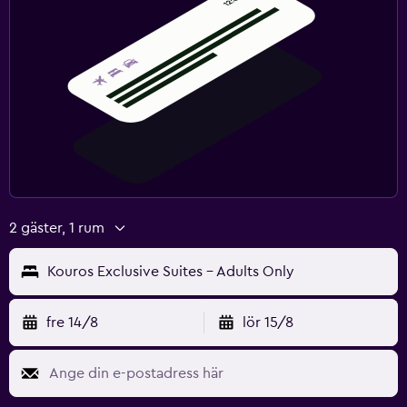
Media och underhållning
Flat-screen TV
Kabel- eller satellit-TV
Radio
Bibliotek
TV
2 gäster, 1 rum
Sovrum
Kouros Exclusive Suites - Adults Only
Kudde med fjäderstoppning
Uttag nära sängen
fre 14/8
lör 15/8
Bäddsoffa
Klädhängare
Garderob eller klädkammare