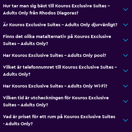
Trägolv eller parkettgolv
Hur tar man sig bäst till Kouros Exclusive Suites -
Utsikt över poolen
Adults Only från Rhodos Diagoras?
Förvaring
Är Kouros Exclusive Suites - Adults Only djurvänligt?
Eldstad
Finns det olika matalternativ på Kouros Exclusive
Havsutsikt
Suites - Adults Only?
Vardagsrum
Har Kouros Exclusive Suites - Adults Only pool?
Tofflor
Vilket är telefonnumret till Kouros Exclusive Suites -
Bäddsoffa
Adults Only?
Ljudisolerade rum
Har Kouros Exclusive Suites - Adults Only Wi-Fi?
Ljudisolering
Telefon
Vilken tid är utcheckningen för Kouros Exclusive
Suites - Adults Only?
Kakel/marmorgolv
Vad är priset för ett rum på Kouros Exclusive Suites
Kök
- Adults Only?
Vinglas