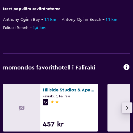
Privat badrum
Mest populära sevärdheterna
Dusch
Anthony Quinn Bay
1,1 km
Antony Quinn Beach
1,1 km
Ytterligare badrum
Faliraki Beach
1,4 km
Ytterligare toalett
Badkar
Spabad
Toalett
momondos favorithotell i Faliraki
Toalettpapper
Walk-in-dusch
Hillside Studios & Apartments
Faliraki, 3, Faliraki
Pool och spa
2 stjärnor
7,7
Bubbelpool
Utomhuspool
457 kr
Mindre pool