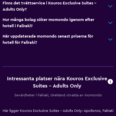
Finns det tvättservice i Kouros Exclusive Suites -
Elektrisk vattenkokare
Adults Only?
Köksutrustning
Hur många bolag söker momondo igenom efter
Kök
hotell i Faliraki?
Ugn
När uppdaterade momondo senast priserna för
Mikrovågsugn
hotell för Faliraki?
Spishäll
Te/kaffebryggare
Kylskåp
Kaffemaskin
Intressanta platser nära Kouros Exclusive
Matplats
Suites - Adults Only
Sevärdheter i Faliraki, Grekland utvalda av momondo
Badrum
Hårfön
Här ligger Kouros Exclusive Suites - Adults Only: Apollonos, Faliraki
Morgonrock