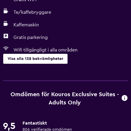
Te/kaffebryggare
Kaffemaskin
Gratis parkering
Wifi tillgängligt i alla områden
Visa alla 138 bekvämligheter
Grundläggande bekvämligheter
Wifi tillgängligt i alla områden
Internet
Omdömen för Kouros Exclusive Suites -
Fläkt
Adults Only
Brandsläckare
Gratis toalettartiklar
Fantastiskt
9,5
Brandvarnare
806 verifierade omdömen