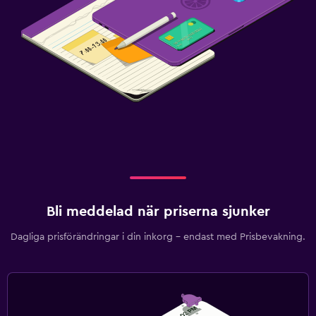
Strykservice
Tvätt-/kemtvättsservice
Byxpress
Strykjärn och strykbräda
Torkställ för kläder
Tvättmaskin
Restauranger
Dietspecifika menyer (vid begäran)
Restaurang
Bli meddelad när priserna sjunker
Bar/lounge
Dagliga prisförändringar i din inkorg – endast med Prisbevakning.
Minibar
Kafeteria
Frukost på rummet
Matbord