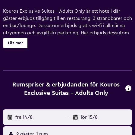
Kouros Exclusive Suites - Adults Only är ett hotell där
gäster erbjuds tillgång till en restaurang, 3 strandbarer och
en bar/lounge. Dessutom erbjuds gratis wi-fi i allmänna
utrymmen och avgiftsfri parkering. Här erbjuds dessutom
bland annat en bar vid poolen, en snackbar/deli och ett
Läs mer
kafé. Kouros Exclusive Suites - Adults Only erbjuder 63
rum med minibar och värdeförvaringsskåp. Rummen har
inredda balkonger/terrasser. Rummen är individuellt
möblerade och inredda. Sängarna har bäddmadrasser
samt duntäcken och sängtillbehör av högsta kvalitet. 36-
tums LED-tv med satellitkanaler. Badrummen har gratis
Rumspriser & erbjudanden för Kouros
toalettartiklar och hårtorkar. Gäster har tillgång till gratis
Exclusive Suites - Adults Only
wi-fi. Skrivbord och telefon finns. Dessutom har rummen
gratis flaskvatten och mörkläggningsgardiner. Städning
erbjuds dagligen och strykjärn/strykbräda kan fås på
fre 14/8
-
lör 15/8
begäran. Detta hotell har bland annat en säsongsöppen
utomhuspool. Fritidsaktiviteterna nedan finns antingen
tillgängliga på plats eller i närheten. Avgifter kan
2 gäster, 1 rum