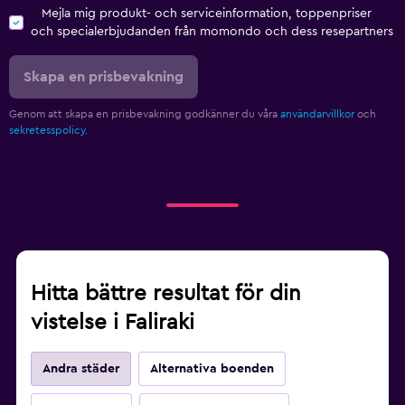
Mejla mig produkt- och serviceinformation, toppenpriser
och specialerbjudanden från momondo och dess resepartners
Hälsa och säkerhet
Daglig städning
Skapa en prisbevakning
Övervakningskameror i gemensamma utrymmen
Genom att skapa en prisbevakning godkänner du våra
användarvillkor
och
Övervakningskameror utanför boendet
sekretesspolicy.
Förstahjälpenlåda
Kassaskåp
Parkering och transport
Flygbuss (tilläggsavgift)
Gratis parkering
Hitta bättre resultat för din
Transferservice (mot extra avgift)
vistelse i Faliraki
Gatuparkering
Andra städer
Alternativa boenden
Arbetsyta