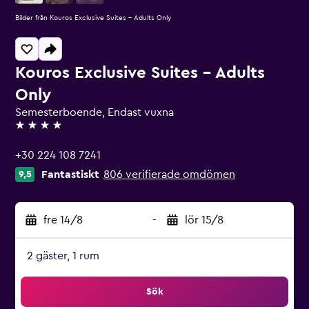
Bilder från Kouros Exclusive Suites - Adults Only
Kouros Exclusive Suites - Adults
Only
Semesterboende, Endast vuxna
4 stjärnor
+30 224 108 7241
Fantastiskt
806 verifierade omdömen
9,5
fre 14/8
-
lör 15/8
2 gäster, 1 rum
Sök