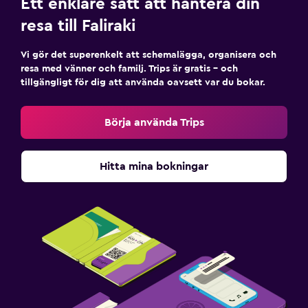
Ett enklare sätt att hantera din
Övre våningar nås via trappor
resa till Faliraki
Utomhus
Vi gör det superenkelt att schemalägga, organisera och
resa med vänner och familj. Trips är gratis – och
Utomhus matplats
tillgängligt för dig att använda oavsett var du bokar.
Utomhusmöbler
Trädgård
Börja använda Trips
Terrass/uteplats
Strandstolar
Hitta mina bokningar
Strandhanddukar
Grill
Balkong
Tvättstuga
Tvättstuga