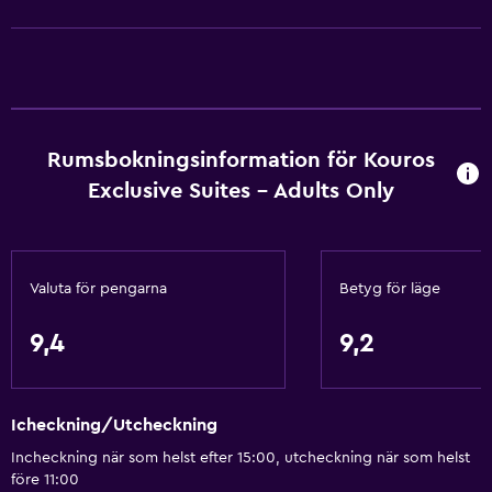
Värme
Luftkonditionering
Gratis WiFi
Sängkläder
Rumsbokningsinformation för Kouros
Handdukar
Exclusive Suites - Adults Only
Schampo
Adapter
Kroppstvål
Valuta för pengarna
Betyg för läge
Papperskorgar
9,4
9,2
Balsam
Saker att göra
Icheckning/Utcheckning
Tillgång till strand
Incheckning när som helst efter 15:00, utcheckning när som helst
Cykeluthyrning
före 11:00