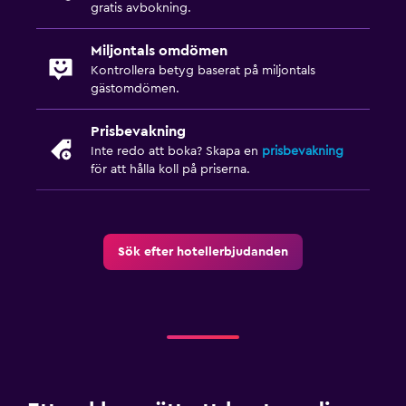
Fotmassage
gratis avbokning.
Expressutcheckning
Miljontals omdömen
Privat incheckning/utcheckning
Kontrollera betyg baserat på miljontals
gästomdömen.
Kassaskåp
Vattenflaska
Prisbevakning
Inte redo att boka? Skapa en
prisbevakning
för att hålla koll på priserna.
Tillgänglighet och lämplighet
Fjäderfri kudde
Rökningsområden
Sök efter hotellerbjudanden
Privat ingång
Rökfria rum tillgängliga
Husdjur får medtagas vid förfrågan. Kostnader kan
tillkomma.
Endast vuxna
Hiss