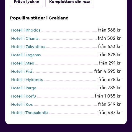
Pröva lyckan
Komplettera din resa
Fax/kopieringsmöjligheter
Kassaskåp för laptop
Populära städer i Grekland
Skrivbord
från 368 kr
Hotell i Rhodos
från 502 kr
Hotell i Chania
Familjevänligt
från 633 kr
Hotell i Zákynthos
Barnvakt eller crèche
från 878 kr
Hotell i Laganas
från 291 kr
Hotell i Aten
Fitness
från 4 395 kr
Hotell i Firá
Tennis
från 678 kr
Hotell i Mykonos
från 785 kr
Hotell i Parga
från 1 055 kr
Hotell i Korfu
från 349 kr
Hotell i Kos
från 487 kr
Hotell i Thessaloníki
från 1 634 kr
Hotell i Hersonissos