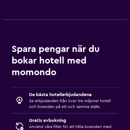
Poolhanddukar
Pool med utsikt
Privat pool
Takpool
Massage
Spara pengar när du
Poolbar
bokar hotell med
Bastu
momondo
Tjänster och bekvämligheter
Biluthyrning
De bästa hotellerbjudandena
Concierge-service
Se erbjudanden från över tre miljoner hotell
Snabbköp på plats
och boenden på ett och samma ställe.
Nyckelåtkomst
Gratis avbokning
Nyckelkortsåtkomst
Använd våra filter för att hitta boenden med