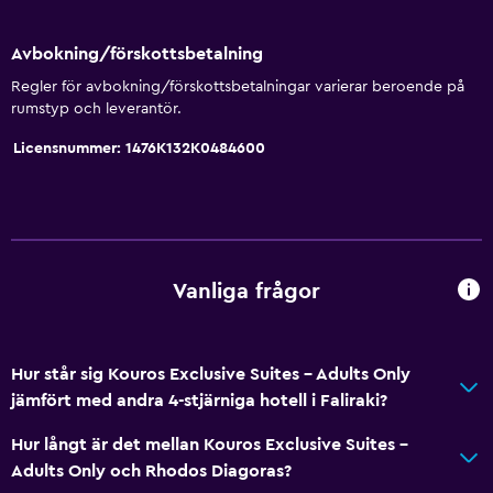
Kasino
Fiske
Avbokning/förskottsbetalning
Golf
Regler för avbokning/förskottsbetalningar varierar beroende på
rumstyp och leverantör.
Scubadykning
Licensnummer: 1476K132K0484600
Dykning
Snorkling
Kvällsunderhållning
Hästridning
Vanliga frågor
Vindsurfning
Vandring
Simning
Hur står sig Kouros Exclusive Suites - Adults Only
jämfört med andra 4-stjärniga hotell i Faliraki?
Allmänt
Hur långt är det mellan Kouros Exclusive Suites -
Utsikt över trädgård
Adults Only och Rhodos Diagoras?