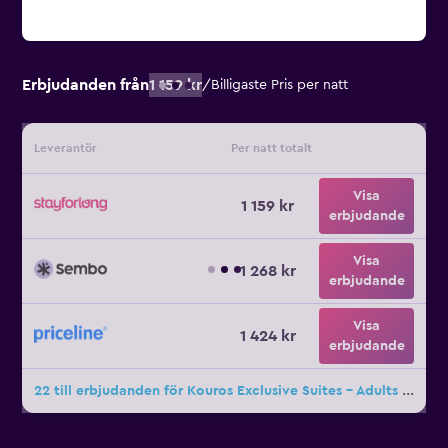
Erbjudanden från
1 159 kr
/
Billigaste Pris per natt
Leverantör
Per natt totalt
Visa
1 159 kr
erbjudande
Visa
1 268 kr
erbjudande
Visa
1 424 kr
erbjudande
22 till erbjudanden för Kouros Exclusive Suites - Adults Only