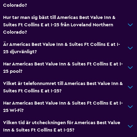
Spabad
Colorado?
Toalett
Hur tar man sig bäst till Americas Best Value Inn &
Toalettpapper
Suites Ft Collins E at I-25 från Loveland Northern
Colorado?
Privat badrum
Är Americas Best Value Inn & Suites Ft Collins E at I-
Kök
25 djurvänligt?
Mikrovågsugn
Har Americas Best Value Inn & Suites Ft Collins E at I-
Kylskåp
25 pool?
Kaffemaskin
Vilket är telefonnumret till Americas Best Value Inn &
Kokvrå
Suites Ft Collins E at I-25?
Har Americas Best Value Inn & Suites Ft Collins E at I-
Media och underhållning
25 Wi-Fi?
Radio
Vilken tid är utcheckningen för Americas Best Value
Flat-screen TV
Inn & Suites Ft Collins E at I-25?