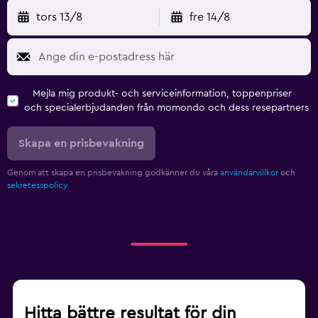
tors 13/8
fre 14/8
Mejla mig produkt- och serviceinformation, toppenpriser
och specialerbjudanden från momondo och dess resepartners
Skapa en prisbevakning
Genom att skapa en prisbevakning godkänner du våra
användarvillkor
och
sekretesspolicy.
Hitta bättre resultat för din