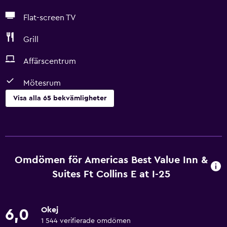
Flat-screen TV
Grill
Affärscentrum
Mötesrum
Visa alla 65 bekvämligheter
Tjänster och bekvämligheter
Konferensrum
Bankomat på plats
Omdömen för Americas Best Value Inn &
Affärscentrum
Suites Ft Collins E at I-25
Väckningsservice
Concierge-service
Okej
6,0
Kassaskåp
1 544 verifierade omdömen