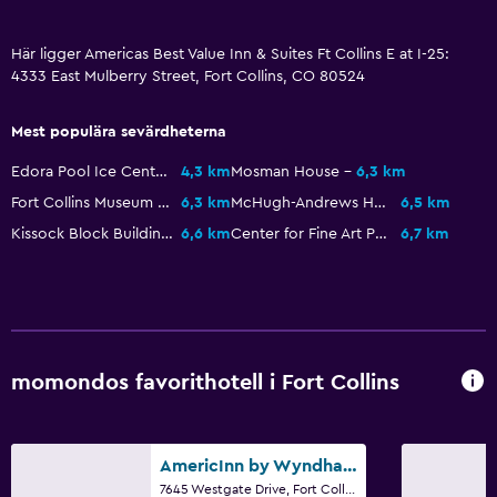
Mat kan levereras till gästboendet
Försäljningsautomat (drycker)
Här ligger Americas Best Value Inn & Suites Ft Collins E at I-25:
4333 East Mulberry Street, Fort Collins, CO 80524
Försäljningsautomat (snacks)
Mest populära sevärdheterna
Hälsa och säkerhet
Edora Pool Ice Center
4,3 km
Mosman House
6,3 km
Daglig städning
Fort Collins Museum and Discovery Science Center
6,3 km
McHugh-Andrews House
6,5 km
Förstahjälpenlåda
Kissock Block Building
6,6 km
Center for Fine Art Photography
6,7 km
Övervakningskameror i gemensamma utrymmen
Pool och spa
Bubbelpool
momondos favorithotell i Fort Collins
Pool
Parkering och transport
AmericInn by Wyndham Windsor Ft. Collins
Gratis parkering
7645 Westgate Drive, Fort Collins, CO