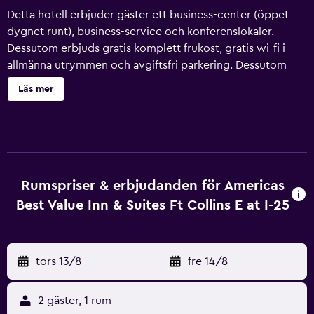
Detta hotell erbjuder gäster ett business-center (öppet
dygnet runt), business-service och konferenslokaler.
Dessutom erbjuds gratis komplett frukost, gratis wi-fi i
allmänna utrymmen och avgiftsfri parkering. Dessutom
erbjuds conciergetjänster, kemtvätt och tvättmöjligheter.
Läs mer
Städning är tillgänglig på begäran. Americas Best Value Inn
& Suites Ft. Collins E at I-25 har 118 luftkonditionerade rum
som har ingång från loftgång samt värdeförvaringsskåp
och kaffe- och tebryggare. Platt-tv med kabelkanaler. På
rummet finns kylskåp och mikrovågsugn. Gäster har
tillgång till gratis wi-fi. Boendet tillhandahåller skrivbord
Rumspriser & erbjudanden för Americas
och telefon; gratis lokalsamtal ingår (restriktioner kan
Best Value Inn & Suites Ft Collins E at I-25
förekomma). Dessutom har rummen strykjärn/strykbräda
och gratis toalettartiklar. Byte av handdukar och byte av
lakan kan fås på begäran. Städning sker dagligen.
tors 13/8
-
fre 14/8
2 gäster, 1 rum