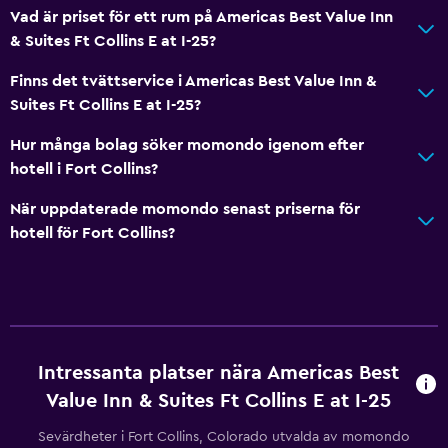
Delat lounge/TV-område
Vad är priset för ett rum på Americas Best Value Inn
Kabel- eller satellit-TV
& Suites Ft Collins E at I-25?
Finns det tvättservice i Americas Best Value Inn &
Allmänt
Suites Ft Collins E at I-25?
Familjerum
Hur många bolag söker momondo igenom efter
Vardagsrum
hotell i Fort Collins?
Telefon
När uppdaterade momondo senast priserna för
Förvaring
hotell för Fort Collins?
Tvättstuga
Tvättstuga
Tvätt-/kemtvättsservice
Strykjärn och strykbräda
Intressanta platser nära Americas Best
Value Inn & Suites Ft Collins E at I-25
Restauranger
Sevärdheter i Fort Collins, Colorado utvalda av momondo