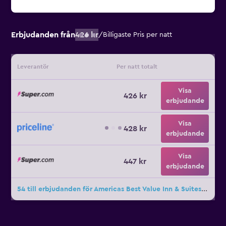
Erbjudanden från
426 kr
/
Billigaste Pris per natt
Leverantör
Per natt totalt
Visa
426 kr
erbjudande
Visa
428 kr
erbjudande
Visa
447 kr
erbjudande
54 till erbjudanden för Americas Best Value Inn & Suites Ft Collins E at I-25