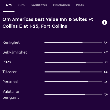
Om
Rum
Faciliteter
Omdömen
Plats
Om Americas Best Value Inn & Suites Ft
Collins E at I-25, Fort Collins
Renlighet
6,6
Bekvämlighet
6,7
Plats
7,1
Tjänster
6,2
Personal
7,6
Valuta för
7,0
pengarna