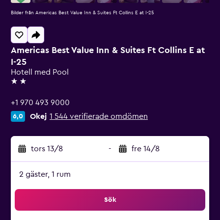
Bilder från Americas Best Value Inn & Suites Ft Collins E at I-25
Americas Best Value Inn & Suites Ft Collins E at
I-25
Hotell med Pool
2 stjärnor
+1 970 493 9000
Okej
1 544 verifierade omdömen
6,0
tors 13/8
-
fre 14/8
2 gäster, 1 rum
Sök