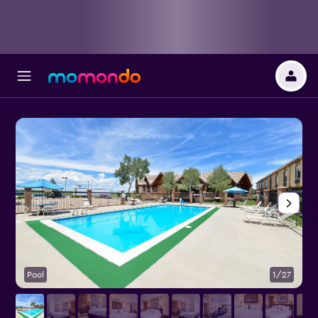
Pool
1/27