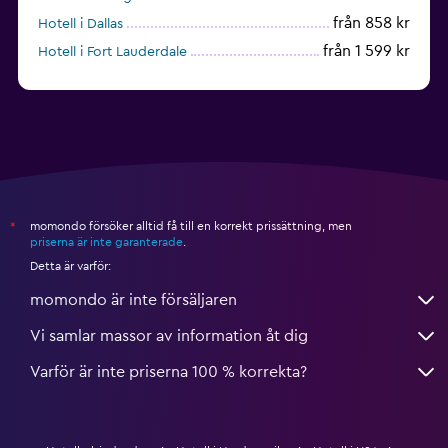
från 858 kr
Hotell i Dallas
från 1 599 kr
Hotell i Fort Lauderdale
från 1 992 kr
Hotell i Nashville
momondo försöker alltid få till en korrekt prissättning, men
*
priserna är inte garanterade
.
Detta är varför:
momondo är inte försäljaren
Vi samlar massor av information åt dig
Varför är inte priserna 100 % korrekta?