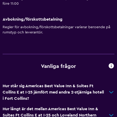
Papperskorgar
före 11:00
Balsam
Avbokning/förskottsbetalning
Tillgänglighet och lämplighet
Regler för avbokning/förskottsbetalningar varierar beroende på
rumstyp och leverantör.
Rökfria rum tillgängliga
Husdjur får medtagas vid förfrågan. Kostnader kan
tillkomma.
Handikappvänligt
Lättillgänglig dusch
Vanliga frågor
Tillgänglig parkering
Rökningsområden
Hur står sig Americas Best Value Inn & Suites Ft
Collins E at I-25 jämfört med andra 2-stjärniga hotell
Badrum
i Fort Collins?
Dusch
Hur långt är det mellan Americas Best Value Inn &
Badkar
Suites Ft Collins E at I-25 och Loveland Northern