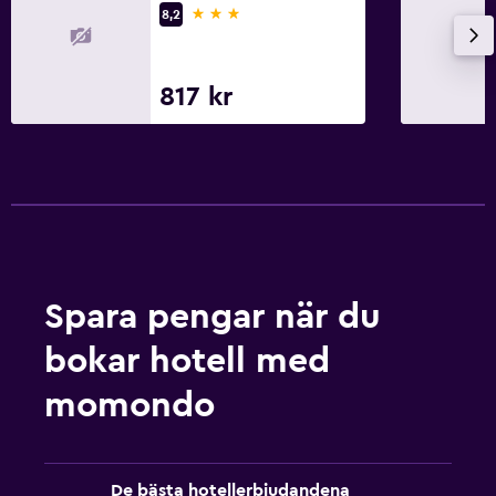
3 stjärnor
8,2
Privat parkering
Utomhus
817 kr
Strandstolar
Grill
Sovrum
Fällbar säng
Väckarklocka
Spara pengar när du
Arbetsyta
bokar hotell med
Fax/kopieringsmöjligheter
momondo
Skrivbord
Saker att göra
De bästa hotellerbjudandena