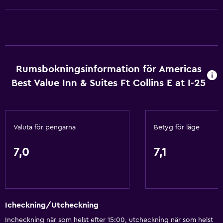
Mötesrum
Snabbköp på plats
Expressutcheckning
Reception dygnet runt
Rumsbokningsinformation för Americas
Best Value Inn & Suites Ft Collins E at I-25
Grundläggande bekvämligheter
Gratis WiFi
Internet
Valuta för pengarna
Betyg för läge
Gratis toalettartiklar
Schampo
7,0
7,1
Brandvarnare
Värme
Kroppstvål
Icheckning/Utcheckning
Luftkonditionering
Incheckning när som helst efter 15:00, utcheckning när som helst