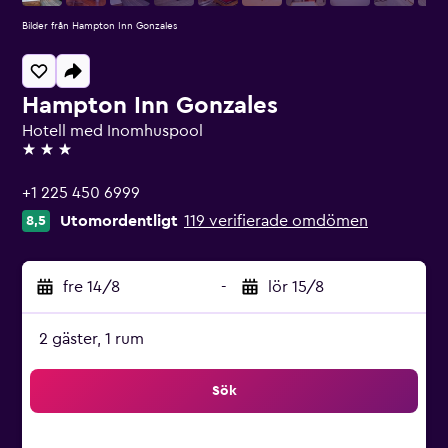
Bilder från Hampton Inn Gonzales
Hampton Inn Gonzales
Hotell med Inomhuspool
3 stjärnor
+1 225 450 6999
Utomordentligt
119 verifierade omdömen
8,5
fre 14/8
-
lör 15/8
2 gäster, 1 rum
Sök