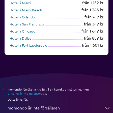
från 1 152 kr
Hotell i Miami
från 1 343 kr
Hotell i Miami Beach
från 749 kr
Hotell i Orlando
från 349 kr
Hotell i San Francisco
från 1 649 kr
Hotell i Chicago
från 859 kr
Hotell i Dallas
från 1 601 kr
Hotell i Fort Lauderdale
från 1 995 kr
Hotell i Nashville
momondo försöker alltid få till en korrekt prissättning, men
*
priserna är inte garanterade
.
Detta är varför:
momondo är inte försäljaren