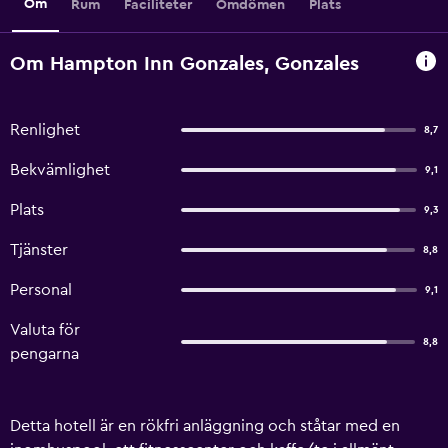
Om
Rum
Faciliteter
Omdömen
Plats
Om Hampton Inn Gonzales, Gonzales
Renlighet
8,7
Bekvämlighet
9,1
Plats
9,3
Tjänster
8,8
Personal
9,1
Valuta för
8,8
pengarna
Detta hotell är en rökfri anläggning och ståtar med en