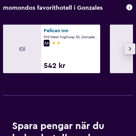
momondos favorithotell i Gonzales
Pelican Inn
910 West Highway 30, Gonzales, LA
2 stjärnor
7,6
542 kr
Spara pengar när du