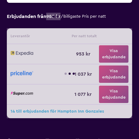
Erbjudanden från
953 kr
/
Billigaste Pris per natt
Leverantör
Per natt totalt
Visa
953 kr
erbjudande
Visa
1 037 kr
erbjudande
Visa
1 077 kr
erbjudande
14 till erbjudanden för Hampton Inn Gonzales