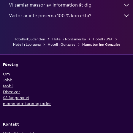
Vi samlar massor av information åt dig
Varför är inte priserna 100 % korrekta?
Hotellerbjudanden
Hotell i Nordamerika
Hotell i USA
Hotell i Louisiana
Hotell i Gonzales
Hampton Inn Gonzales
Företag
Om
Jobb
Mobil
Discover
Så fungerar vi
momondo-kupongkoder
Kontakt