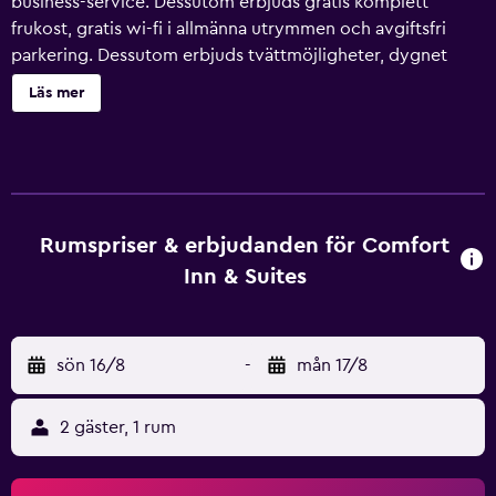
business-service. Dessutom erbjuds gratis komplett
frukost, gratis wi-fi i allmänna utrymmen och avgiftsfri
parkering. Dessutom erbjuds tvättmöjligheter, dygnet
runt-öppen reception och en dator. Comfort Inn & Suites
Läs mer
Lexington - Hamburg I-75 erbjuder 105 luftkonditionerade
rum med kaffe- och tebryggare och gratis dagstidningar
på vardagar. Sängarna har sängtillbehör av högsta kvalitet.
Platt-tv med satellitpremiumkanaler. På rummet finns
kylskåp och mikrovågsugn. Badrummen har gratis
toalettartiklar och hårtorkar. Detta hotell i Lexington
Rumspriser & erbjudanden för Comfort
erbjuder gratis fast internetuppkoppling och wi-fi.
Inn & Suites
Boendet tillhandahåller skrivbord och gratis lokalsamtal
(restriktioner kan förekomma). Städning sker dagligen.
Detta hotell har bland annat en inomhuspool och
sön 16/8
-
mån 17/8
fitnesscenter.
2 gäster, 1 rum