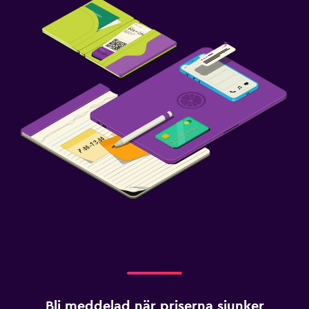
Bli meddelad när priserna sjunker