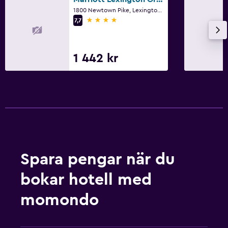
1800 Newtown Pike, Lexington, KY
4 stjärnor
7,7
1 442 kr
Spara pengar när du
bokar hotell med
momondo