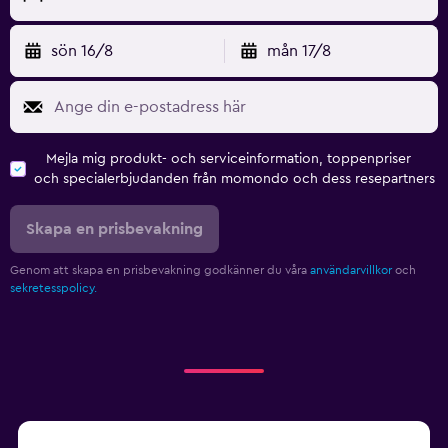
sön 16/8
mån 17/8
Mejla mig produkt- och serviceinformation, toppenpriser
och specialerbjudanden från momondo och dess resepartners
Skapa en prisbevakning
Genom att skapa en prisbevakning godkänner du våra
användarvillkor
och
sekretesspolicy.