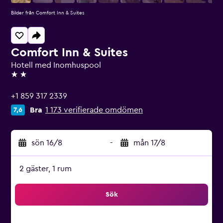
Bilder från Comfort Inn & Suites
Comfort Inn & Suites
Hotell med Inomhuspool
2 stjärnor
+1 859 317 2339
Bra
1 173 verifierade omdömen
7,6
sön 16/8
-
mån 17/8
2 gäster, 1 rum
Sök