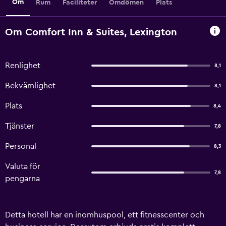
Om
Rum
Faciliteter
Omdömen
Plats
Om Comfort Inn & Suites, Lexington
Renlighet
8,1
Bekvämlighet
8,1
Plats
8,4
Tjänster
7,8
Personal
8,3
Valuta för
7,8
pengarna
Detta hotell har en inomhuspool, ett fitnesscenter och