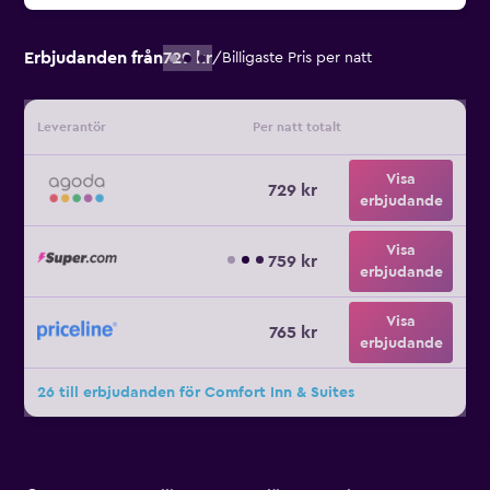
Erbjudanden från
729 kr
/
Billigaste Pris per natt
Leverantör
Per natt totalt
Visa
729 kr
erbjudande
Visa
759 kr
erbjudande
Visa
765 kr
erbjudande
26 till erbjudanden för Comfort Inn & Suites