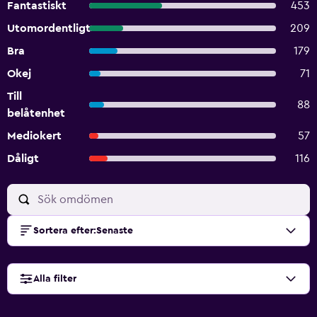
Fantastiskt
453
Utomordentligt
209
Bra
179
Okej
71
Till
88
belåtenhet
Mediokert
57
Dåligt
116
Sortera efter
:
Senaste
Alla filter