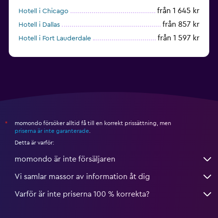
från 1 645 kr
Hotell i Chicago
från 857 kr
Hotell i Dallas
från 1 597 kr
Hotell i Fort Lauderdale
från 1 990 kr
Hotell i Nashville
momondo försöker alltid få till en korrekt prissättning, men
*
priserna är inte garanterade
.
Detta är varför:
momondo är inte försäljaren
Vi samlar massor av information åt dig
Varför är inte priserna 100 % korrekta?