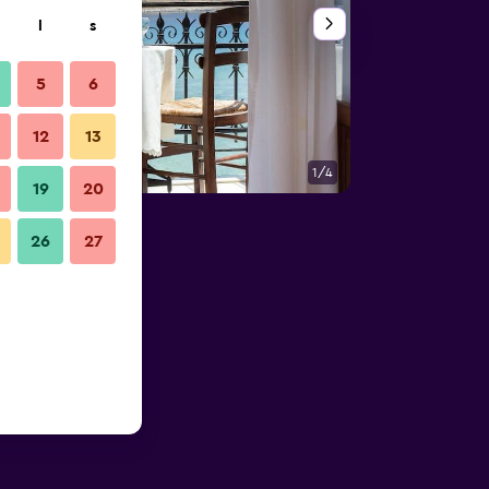
l
s
5
6
12
13
1/4
Övrigt
19
20
26
27