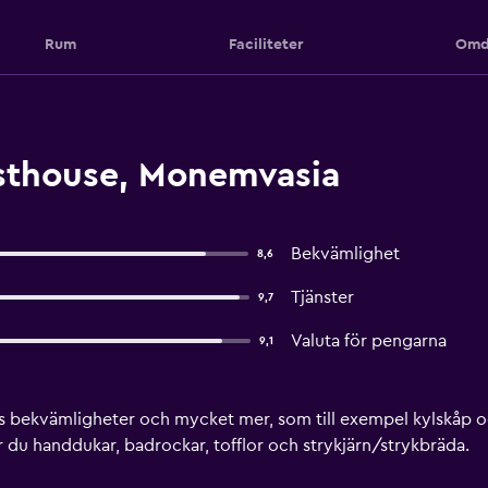
Rum
Faciliteter
Omd
sthouse, Monemvasia
Bekvämlighet
8,6
Tjänster
9,7
Valuta för pengarna
9,1
ets bekvämligheter och mycket mer, som till exempel kylskåp oc
 du handdukar, badrockar, tofflor och strykjärn/strykbräda.