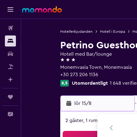
Flyg
Hotellerbjudanden
Hotell i Europa
Ho
Boende
Petrino Guestho
Hyrbil
Hotell med Bar/lounge
3 stjärnor
Paketresor
Monemvasia Town, Monemvasia
+30 273 206 1136
Planera med AI
Utomordentligt
1 648 verif
8,5
Trips
lör 15/8
-
Feedback
2 gäster, 1 rum