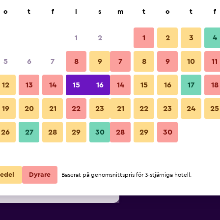
k
o
t
f
l
s
m
t
o
t
f
1
2
1
2
3
4
ligaste Pris per natt
5
6
7
8
9
7
8
9
10
11
Övrigt
ör
Per natt
12
13
14
15
16
14
15
16
17
18
totalt
19
20
21
22
23
21
22
23
24
25
519 kr
Visa erbjudande
Bilder från Petrino Guesthouse
26
27
28
29
30
28
29
30
572 kr
Visa erbjudande
609 kr
Visa erbjudande
edel
Dyrare
Baserat på genomsnittspris för 3-stjärniga hotell.
sthouse