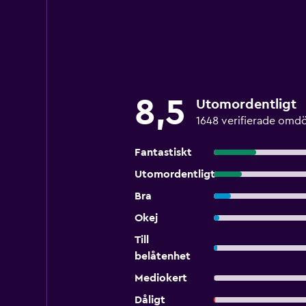
8,5
Utomordentligt
1648 verifierade om
Fantastiskt
Utomordentligt
Bra
Okej
Till
belåtenhet
Mediokert
Dåligt