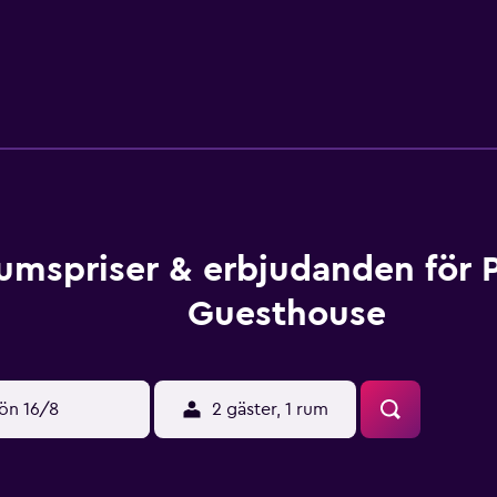
umspriser & erbjudanden för 
Guesthouse
ön 16/8
2 gäster, 1 rum