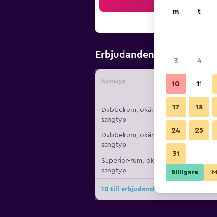
Sö
m
t
519 kr
Erbjudanden från
/
Bil
3
4
Rumstyp
Leverant
10
11
17
18
Dubbelrum, okänd
sängtyp
24
25
Dubbelrum, okänd
sängtyp
31
Superior-rum, okänd
sängtyp
Billigare
M
10 till erbjudanden för Petrino Gue