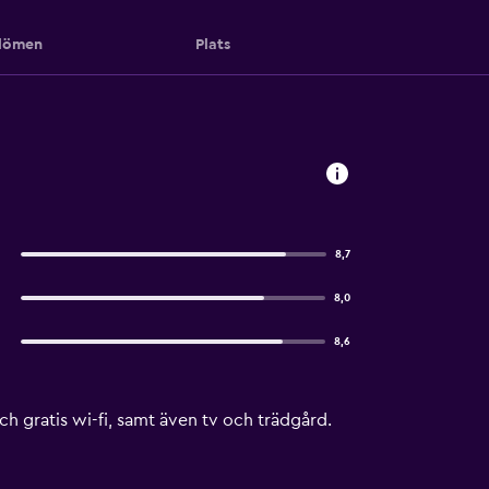
ömen
Plats
8,7
8,0
8,6
h gratis wi-fi, samt även tv och trädgård.