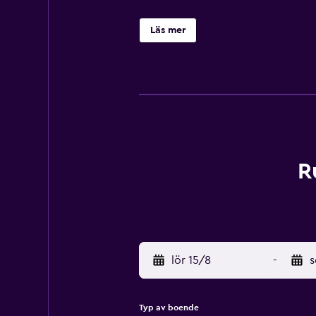
Läs mer
R
lör 15/8
-
s
Typ av boende