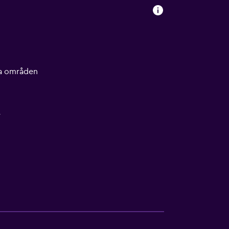
lla områden
r