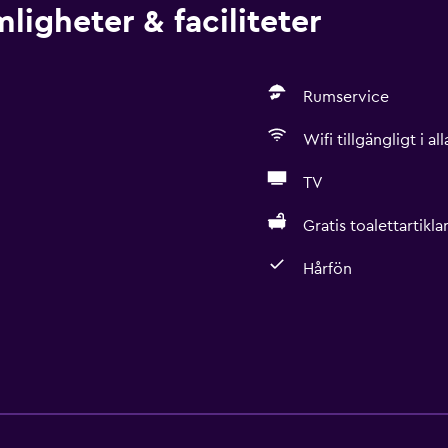
igheter & faciliteter
Rumservice
Wifi tillgängligt i a
TV
Gratis toalettartikla
Hårfön