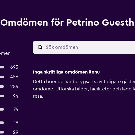
Omdömen för Petrino Guesth
dömen
693
Inga skriftliga omdömen ännu
456
Detta boende har betygsatts av tidigare gäster, 
284
omdöme. Utforska bilder, faciliteter och läge f
94
resa.
74
19
29