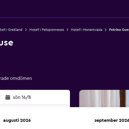
tell i Grekland
Hotell i Peloponnesos
Hotell i Monemvasia
Petrino Gue
use
ierade omdömen
sön 16/8
augusti 2026
september 202