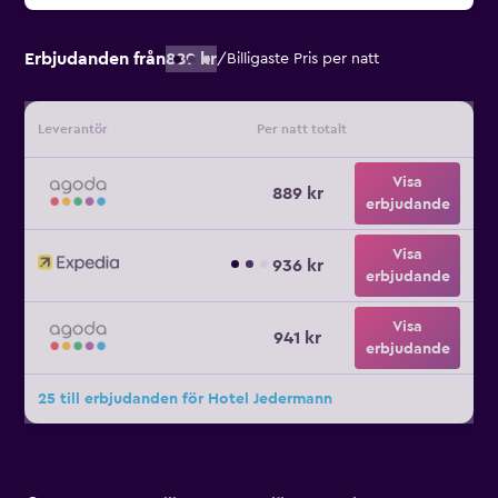
Erbjudanden från
889 kr
/
Billigaste Pris per natt
Leverantör
Per natt totalt
Visa
889 kr
erbjudande
Visa
936 kr
erbjudande
Visa
941 kr
erbjudande
25 till erbjudanden för Hotel Jedermann