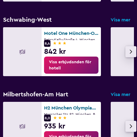
Schwabing-West
Visa mer
Motel One München-Olympia Gate
Petra-Kelly-Straße 4, München, Bayern
3 stjärnor
8,4
842 kr
Visa erbjudanden för
hotell
Milbertshofen-Am Hart
Visa mer
H2 München Olympiapark
Moosacher Str. 82, München, Bayern
3 stjärnor
8,0
935 kr
Visa erbjudanden för