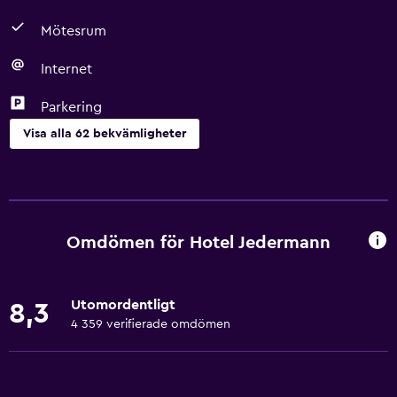
Mötesrum
Internet
Parkering
Visa alla 62 bekvämligheter
Grundläggande bekvämligheter
Gratis WiFi
Internet
Omdömen för Hotel Jedermann
Sängkläder
Handdukar
Utomordentligt
8,3
Fläkt
4 359 verifierade omdömen
Brandsläckare
Gratis toalettartiklar