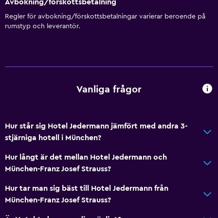
Avbokning/förskottsbetalning
Regler för avbokning/förskottsbetalningar varierar beroende på
Tjänster och bekvämligheter
rumstyp och leverantör.
Väckningsservice
Concierge-service
Kassaskåp
Mötesrum
Vanliga frågor
Kollektivtrafiksbiljetter
Utflyktsdisk
Hur står sig Hotel Jedermann jämfört med andra 3-
Nyckelåtkomst
stjärniga hotell i München?
Reception dygnet runt
Hur långt är det mellan Hotel Jedermann och
München-Franz Josef Strauss?
Allmänt
Hur tar man sig bäst till Hotel Jedermann från
Familjerum
München-Franz Josef Strauss?
Vardagsrum