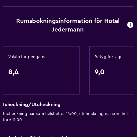
Schampo
Värme
Rumsbokningsinformation för Hotel
Kroppstvål
Jedermann
Luftkonditionering
Papperskorgar
Valuta för pengarna
Betyg för läge
Badrum
Delat badrum
8,4
9,0
Delad toalett
Dusch
Badmössa
Icheckning/Utcheckning
Hårfön
Incheckning när som helst efter 14:00, utcheckning när som helst
Toalett
före 11:00
Toalettpapper
Privat badrum