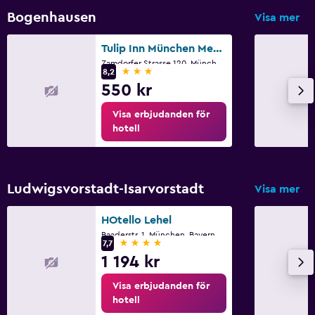
Flygbuss
Bogenhausen
Visa mer
Tulip Inn München Messe
Tvättstuga
Zamdorfer Strasse 120, München, Bayern
3 stjärnor
Tvätt-/kemtvättsservice
8,2
550 kr
Familjevänligt
Visa erbjudanden för
hotell
Barnsängar tillgängliga
Ludwigsvorstadt-Isarvorstadt
Visa mer
HOtello Lehel
Baaderstr. 1, München, Bayern
4 stjärnor
7,7
1 194 kr
Visa erbjudanden för
hotell