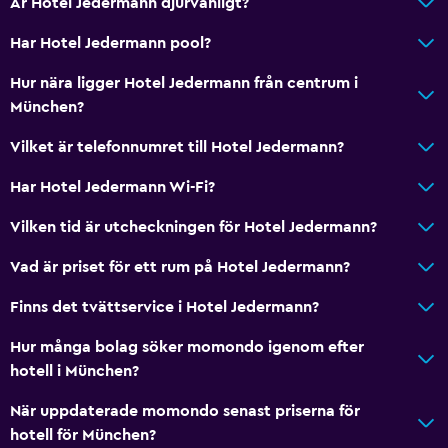
Är Hotel Jedermann djurvänligt?
Utsikt över innergården
Har Hotel Jedermann pool?
Sammanlänkade rum tillgängliga
Telefon
Hur nära ligger Hotel Jedermann från centrum i
München?
Heltäckningsmatta
Förvaring
Vilket är telefonnumret till Hotel Jedermann?
Har Hotel Jedermann Wi-Fi?
Restauranger
Vilken tid är utcheckningen för Hotel Jedermann?
Elektrisk vattenkokare
Inpackade luncher
Vad är priset för ett rum på Hotel Jedermann?
Dietspecifika menyer (vid begäran)
Finns det tvättservice i Hotel Jedermann?
Bar/lounge
Hur många bolag söker momondo igenom efter
Vattenkokare
hotell i München?
När uppdaterade momondo senast priserna för
Media och underhållning
hotell för München?
Radio