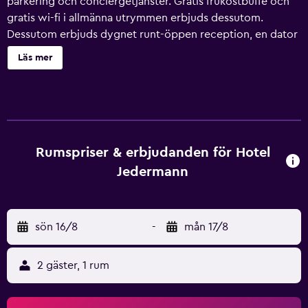
parkering och conciergetjänster. Gratis frukostbuffé och
gratis wi-fi i allmänna utrymmen erbjuds dessutom.
Dessutom erbjuds dygnet runt-öppen reception, en dator
och gratis dagstidningar. Hotel Jedermann har 55 rum.
Läs mer
Städning sker dagligen.
Rumspriser & erbjudanden för Hotel
Jedermann
sön 16/8
-
mån 17/8
2 gäster, 1 rum