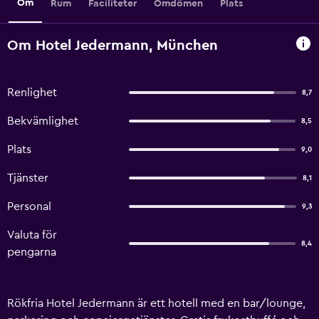
Om
Rum
Faciliteter
Omdömen
Plats
Om Hotel Jedermann, München
Renlighet
8,7
Bekvämlighet
8,5
Plats
9,0
Tjänster
8,1
Personal
9,3
Valuta för
8,4
pengarna
Rökfria Hotel Jedermann är ett hotell med en bar/lounge,