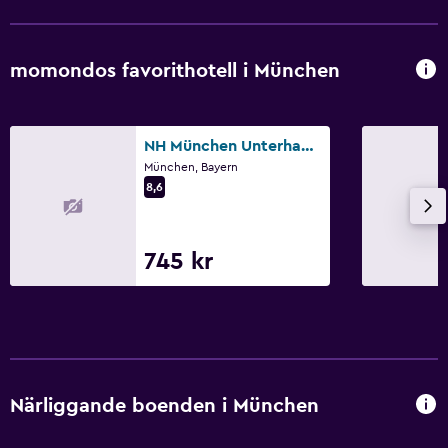
Klädhängare
Garderob eller klädkammare
momondos favorithotell i München
Arbetsyta
Fax/kopieringsmöjligheter
NH München Unterhaching
Kassaskåp för laptop
München, Bayern
8,6
Skrivbord
Hälsa och säkerhet
745 kr
Daglig städning
Förstahjälpenlåda
Kassaskåp
Parkering och transport
Närliggande boenden i München
Parkering