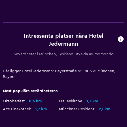
Flat-screen TV
Kabel- eller satellit-TV
TV
Intressanta platser nära Hotel
Tillgänglighet och lämplighet
Jedermann
Husdjur får medtagas vid förfrågan. Kostnader kan
Sevärdheter i München, Tyskland utvalda av momondo
tillkomma.
Hiss
Här ligger Hotel Jedermann: Bayerstraße 95, 80335 München,
Rökning förbjuden
Bayern
Övre våningar nås med hiss
Mest populära sevärdheterna
Sovrum
Oktoberfest
0,6 km
Frauenkirche
1,7 km
Alte Pinakothek
1,7 km
Münchner Residenz
2,1 km
Uttag nära sängen
Bäddsoffa