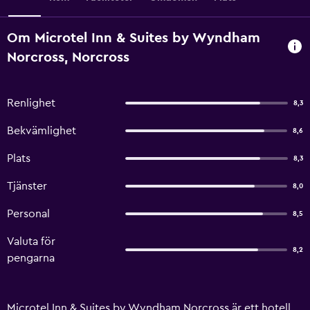
Om Microtel Inn & Suites by Wyndham
Norcross, Norcross
Renlighet
8,3
Bekvämlighet
8,6
Plats
8,3
Tjänster
8,0
Personal
8,5
Valuta för
8,2
pengarna
Microtel Inn & Suites by Wyndham Norcross är ett hotell