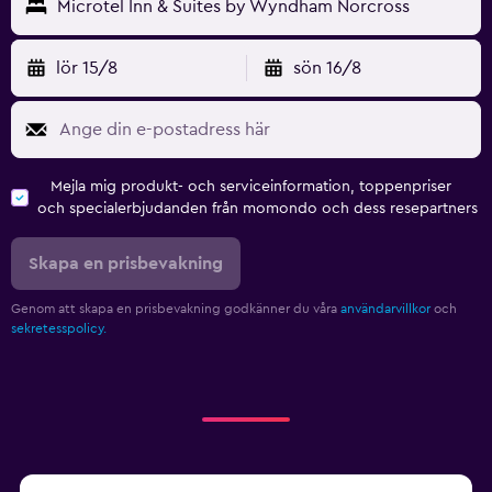
Microtel Inn & Suites by Wyndham Norcross
lör 15/8
sön 16/8
Mejla mig produkt- och serviceinformation, toppenpriser
och specialerbjudanden från momondo och dess resepartners
Skapa en prisbevakning
Genom att skapa en prisbevakning godkänner du våra
användarvillkor
och
sekretesspolicy.