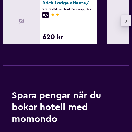
Brick Lodge Atlanta/Norcross
2050 Willow Trail Parkway, Norcross, GA
2 stjärnor
8,5
620 kr
Spara pengar när du
bokar hotell med
momondo