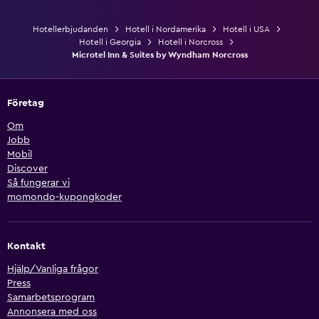
Hotellerbjudanden
Hotell i Nordamerika
Hotell i USA
Hotell i Georgia
Hotell i Norcross
Microtel Inn & Suites by Wyndham Norcross
Företag
Om
Jobb
Mobil
Discover
Så fungerar vi
momondo-kupongkoder
Kontakt
Hjälp/Vanliga frågor
Press
Samarbetsprogram
Annonsera med oss