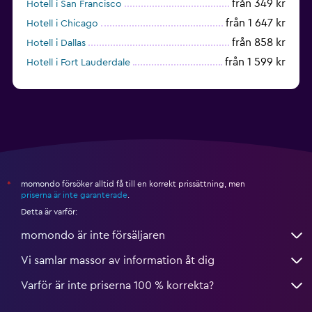
från 349 kr
Hotell i San Francisco
från 1 647 kr
Hotell i Chicago
från 858 kr
Hotell i Dallas
från 1 599 kr
Hotell i Fort Lauderdale
från 1 992 kr
Hotell i Nashville
momondo försöker alltid få till en korrekt prissättning, men
*
priserna är inte garanterade
.
Detta är varför:
momondo är inte försäljaren
Vi samlar massor av information åt dig
Varför är inte priserna 100 % korrekta?