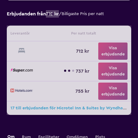
Erbjudanden från
712 kr
/
Billigaste Pris per natt
Leverantör
Per natt totalt
Visa
712 kr
erbjudande
Visa
737 kr
erbjudande
Visa
755 kr
erbjudande
17 till erbjudanden för Microtel Inn & Suites by Wyndham Norcross
Om
Rum
Faciliteter
Omdömen
Plats