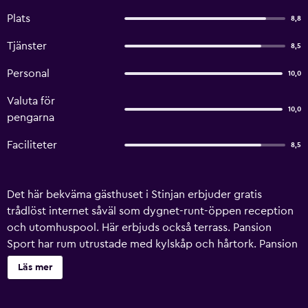
Plats
8,8
Tjänster
8,5
Personal
10,0
Valuta för
10,0
pengarna
Faciliteter
8,5
Det här bekväma gästhuset i Stinjan erbjuder gratis
trådlöst internet såväl som dygnet-runt-öppen reception
och utomhuspool. Här erbjuds också terrass. Pansion
Sport har rum utrustade med kylskåp och hårtork. Pansion
Sport är en utmärkt utgångspunkt för att ge sig ut för att
Läs mer
utforska närliggande Pula och Fažana. Det ligger bara en
kort biltur bort. Pula Communal Palace, Pula Cathedral och