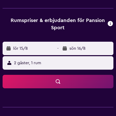
Juraj Dobrila University of Pula ligger nära fastigheten.
Rumspriser & erbjudanden för Pansion
Sport
lör 15/8
-
sön 16/8
2 gäster, 1 rum