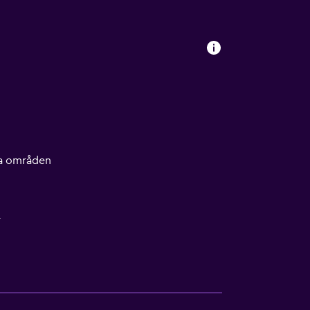
lla områden
r