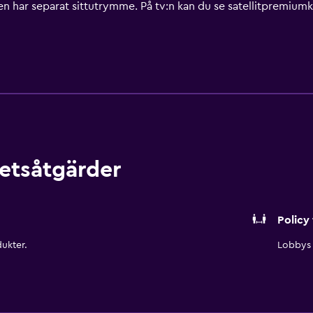
har separat sittutrymme. På tv:n kan du se satellitpremiumkana
sugn. Detta hotell i Round Rock erbjuder gratis fast interne
s dagstidningar på vardagar, samt telefon; gratis lokalsamtal i
kbräda och gratis toalettartiklar. Städning erbjuds dagligen
tell har bland annat en säsongsöppen utomhuspool. Fritidsakti
kan tillkomma.
etsåtgärder
Policy 
ukter.
Lobbys 