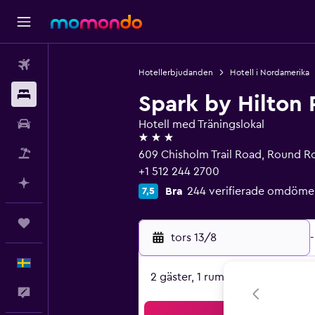
Flyg
Hotellerbjudanden
Hotell i Nordamerika
Boende
Spark by Hilton
Hyrbil
Hotell med Träningslokal
3 stjärnor
Paketresor
609 Chisholm Trail Road, Round R
+1 512 244 2700
Planera med AI
Bra
244 verifierade omdöme
7,5
Trips
tors 13/8
-
Svenska
2 gäster, 1 rum
Feedback