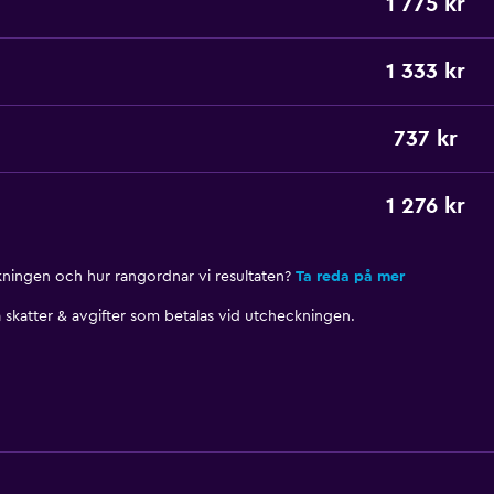
1 775 kr
1 333 kr
737 kr
1 276 kr
nkningen och hur rangordnar vi resultaten?
Ta reda på mer
skatter & avgifter som betalas vid utcheckningen.