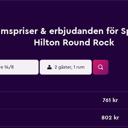
mspriser & erbjudanden för S
Hilton Round Rock
re 14/8
2 gäster, 1 rum
761 kr
802 kr