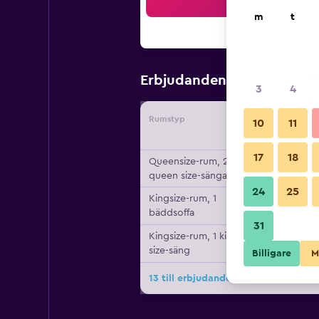
Sö
m
t
737 kr
Erbjudanden från
/
Bi
3
4
Rumstyp
Leverant
10
11
17
18
Queensize-rum, 2
queen size-sängar
24
25
Kingsize-rum, 1
bäddsoffa
31
Kingsize-rum, 1 king
size-säng
Billigare
M
13 till erbjudanden för Spark by Hi