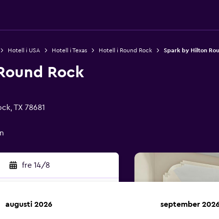
Hotell i USA
Hotell i Texas
Hotell i Round Rock
Spark by Hilton Ro
 Round Rock
ock, TX 78681
n
fre 14/8
augusti 2026
september 202