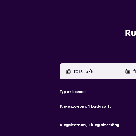
Ru
tors 13/8
-
f
Typ av boende
Kingsize-rum, 1 bäddsoffa
Kingsize-rum, 1 king size-säng