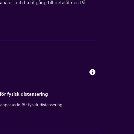
ler och ha tillgång till betalfilmer. På
tuppkoppling och wi-fi. Boendet
ngår (restriktioner kan förekomma).
 och byte av lakan kan fås på begäran.
viteterna nedan finns antingen tillgängliga
för fysisk distansering
anpassade för fysisk distansering.