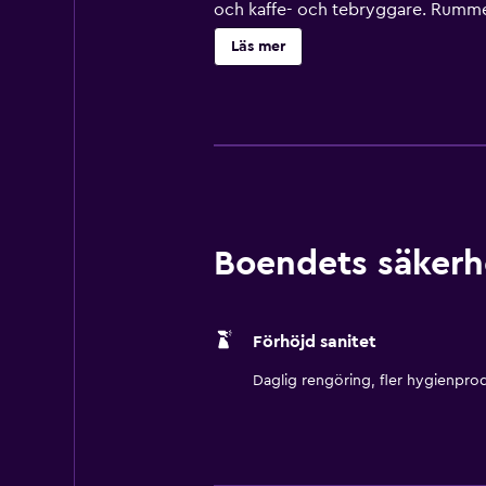
och kaffe- och tebryggare. Rummen 
rummet finns kylskåp och mikrovåg
Läs mer
tillhandahåller skrivbord och grati
Dessutom har rummen strykjärn/stry
Städning sker på begäran. Detta ho
på plats eller i närheten. Avgifter 
Boendets säkerh
Förhöjd sanitet
Daglig rengöring, fler hygienprod