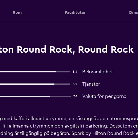
Rum
Faciliteter
Omd
ton Round Rock, Round Rock
Bekvämlighet
8,4
Tjänster
8,2
Valuta för pengarna
7,6
ing med kaffe i allmänt utrymme, en säsongsöppen utomhuspoo
 wi-fi i allmänna utrymmen och avgiftsfri parkering. Dessutom
tädning är tillgänglig på begäran. Spark by Hilton Round Roc