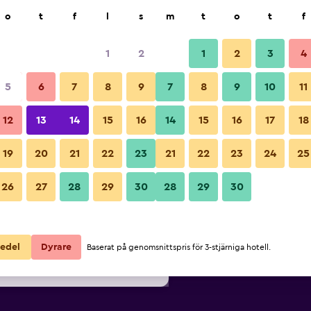
k
o
t
f
l
s
m
t
o
t
f
1
2
1
2
3
4
lligaste Pris per natt
5
6
7
8
9
7
8
9
10
11
Sovrum
ör
Per natt
12
13
14
15
16
14
15
16
17
18
totalt
19
20
21
22
23
21
22
23
24
25
737 kr
Visa erbjudande
Bilder från Spark by Hilton Ro
26
27
28
29
30
28
29
30
761 kr
Visa erbjudande
802 kr
Visa erbjudande
edel
Dyrare
Baserat på genomsnittspris för 3-stjärniga hotell.
lton Round Rock