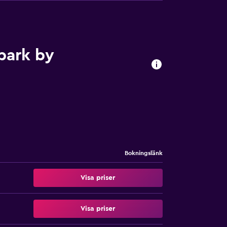
park by
Bokningslänk
Visa priser
Visa priser