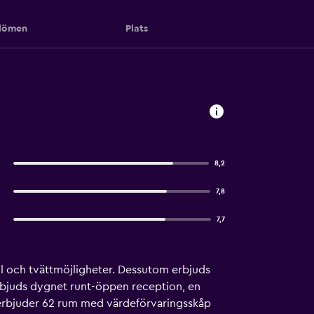
ömen
Plats
8,2
7,8
7,7
l och tvättmöjligheter. Dessutom erbjuds
 erbjuds dygnet runt-öppen reception, en
k erbjuder 62 rum med värdeförvaringsskåp