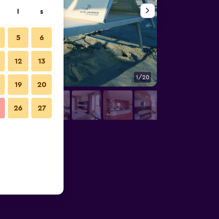
l
s
5
6
12
13
1/20
Övrigt
19
20
26
27