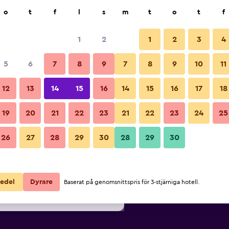
k
o
t
f
l
s
m
t
o
t
f
1
2
1
2
3
4
lligaste Pris per natt
5
6
7
8
9
7
8
9
10
11
Strand
ör
Per natt
12
13
14
15
16
14
15
16
17
18
totalt
19
20
21
22
23
21
22
23
24
25
695 kr
Visa erbjudande
Bilder från Hotel Universal
26
27
28
29
30
28
29
30
838 kr
Visa erbjudande
929 kr
Visa erbjudande
edel
Dyrare
Baserat på genomsnittspris för 3-stjärniga hotell.
sal