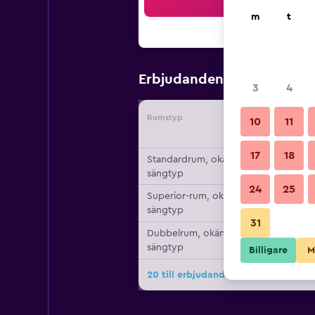
Sö
m
t
695 kr
Erbjudanden från
/
Bi
3
4
Rumstyp
Leverant
10
11
17
18
Standardrum, okänd
sängtyp
24
25
Superior-rum, okänd
sängtyp
31
Dubbelrum, okänd
sängtyp
Billigare
M
20 till erbjudanden för Hotel Univer