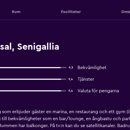
Rum
Faciliteter
Omd
al, Senigallia
Bekvämlighet
9,3
Tjänster
9,4
Valuta för pengarna
9,4
ng som erbjuder gäster en marina, en restaurang och ett gym (ö
g till bekvämligheter som en bar/lounge, en ångbastu och par
Rummen har balkonger. På tv:n kan du se satellitkanaler. Ba