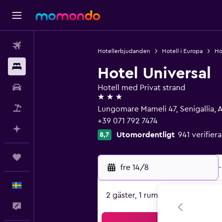
Flyg
Hotellerbjudanden
Hotell i Europa
Hot
Boende
Hotel Universal
Hyrbil
Hotell med Privat strand
3 stjärnor
Paketresor
Lungomare Mameli 47, Senigallia,
+39 071 792 7474
Planera med AI
Utomordentligt
941 verifie
8,7
Trips
fre 14/8
-
Svenska
2 gäster, 1 rum
Feedback