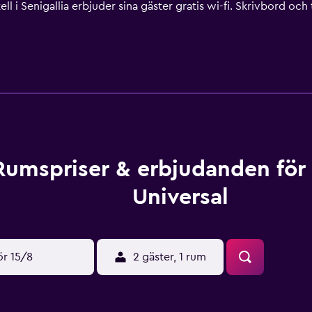
tell i Senigallia erbjuder sina gäster gratis wi-fi. Skrivbord o
gäran. Marina och gym finns på detta hotell. Här finns även å
nns antingen tillgängliga på plats eller i närheten. Avgifter kan
Rumspriser & erbjudanden för
Universal
ör 15/8
2 gäster, 1 rum