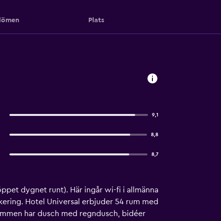
ömen
Plats
9,1
8,8
8,7
ppet dygnet runt). Här ingår wi-fi i allmänna
kering. Hotel Universal erbjuder 54 rum med
drummen har dusch med regndusch, bidéer