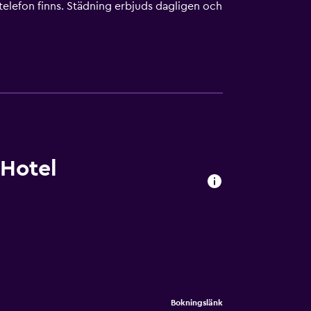
ch telefon finns. Städning erbjuds dagligen och
ngbastu och fitnesscenter (öppet dygnet
 tillkomma.
 Hotel
Bokningslänk