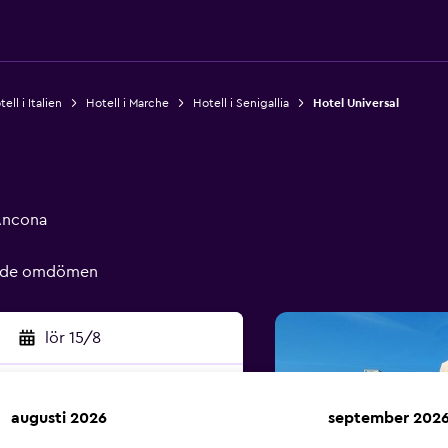
ell i Italien
Hotell i Marche
Hotell i Senigallia
Hotel Universal
 Ancona
rade omdömen
lör 15/8
augusti 2026
september 202