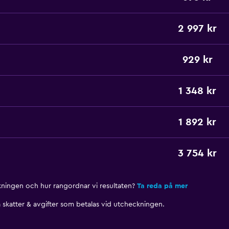
2 997 kr
929 kr
1 348 kr
1 892 kr
3 754 kr
nkningen och hur rangordnar vi resultaten?
Ta reda på mer
skatter & avgifter som betalas vid utcheckningen.