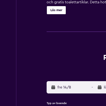
och gratis toalettartiklar. Detta ho
strykjärn/strykbräda kan fås på be
Läs mer
runt). Fritidsaktiviteterna nedan fi
fre 14/8
-
l
Typ av boende