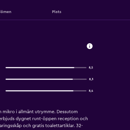
ömen
Plats
8,5
8,3
8,4
och mikro i allmänt utrymme. Dessutom
om erbjuds dygnet runt-öppen reception och
ngsskåp och gratis toalettartiklar. 32-