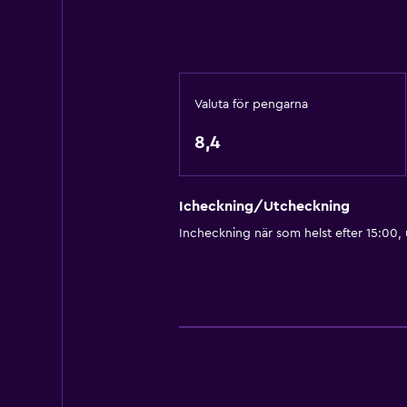
Hälsa och säkerhet
Övervakningskameror utanför bo
Daglig städning
Säkerhetsvakt dygnet runt
Valuta för pengarna
Förstahjälpenlåda
8,4
Övervakningskameror i gemens
Parkering och transport
Icheckning/Utcheckning
Flygbuss
Incheckning när som helst efter 15:00,
Gratis parkering
Privat parkering
Sovrum
Klädhängare
Uttag nära sängen