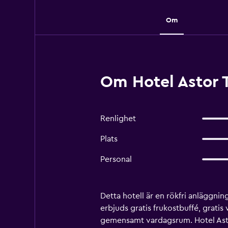
Om
Om Hotel Astor T
Renlighet
Plats
Personal
Detta hotell är en rökfri anläggni
erbjuds gratis frukostbuffé, grati
gemensamt vardagsrum. Hotel Astor