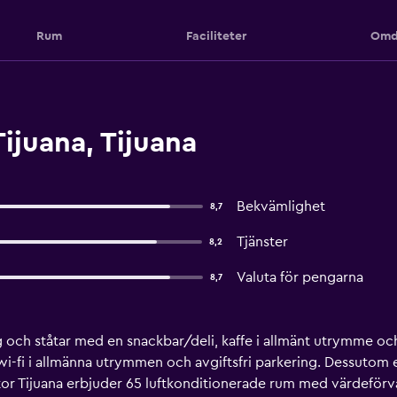
Rum
Faciliteter
Omd
ijuana, Tijuana
Bekvämlighet
8,7
Tjänster
8,2
Valuta för pengarna
8,7
ng och ståtar med en snackbar/deli, kaffe i allmänt utrymme 
s wi-fi i allmänna utrymmen och avgiftsfri parkering. Dessut
 Tijuana erbjuder 65 luftkonditionerade rum med värdeförvari