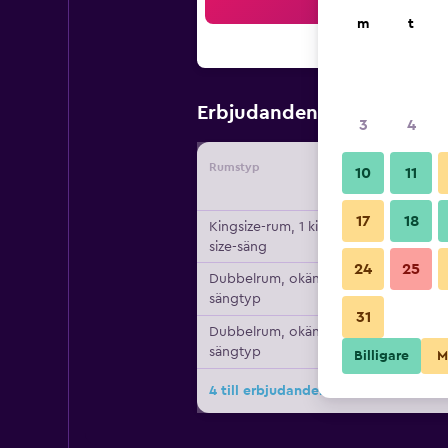
Sö
m
t
686 kr
Erbjudanden från
/
Bi
3
4
Rumstyp
Leverant
10
11
17
18
Kingsize-rum, 1 king
size-säng
24
25
Dubbelrum, okänd
sängtyp
31
Dubbelrum, okänd
sängtyp
Billigare
M
4 till erbjudanden för Hotel Astor Ti