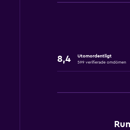
Gratis WiFi
Wifi tillgängligt i alla områden
Internet
Kroppstvål
Sängkläder
Handdukar
Utomordentligt
8,4
Brandsläckare
599 verifierade omdömen
Luftkonditionering
Gratis toalettartiklar
Schampo
Brandvarnare
Värme
Papperskorgar
Rum