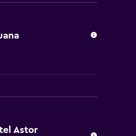
uana
el Astor