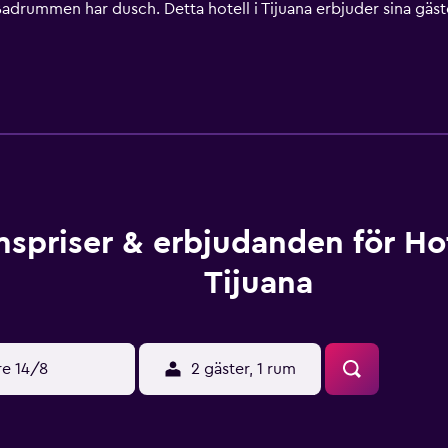
Badrummen har dusch. Detta hotell i Tijuana erbjuder sina gäste
lefon. Strykjärn/strykbräda och hårtork kan fås på begäran. St
spriser & erbjudanden för Hot
Tijuana
re 14/8
2 gäster, 1 rum