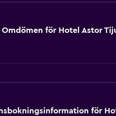
Familjerum
Telefon
Vardagsrum
Trägolv eller parkettgolv
Omdömen för Hotel Astor Tij
Bäddsoffa
Förvaring
sbokningsinformation för Hot