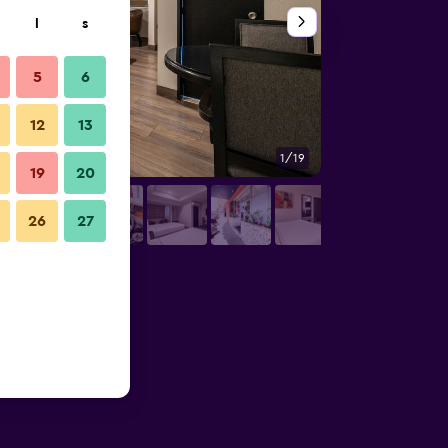
l
s
5
6
12
13
1/19
Sovrum
19
20
26
27