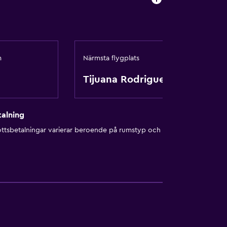
heter
m
Närmsta flygplats
Tijuana Rodriguez
alning
ottsbetalningar varierar beroende på rumstyp och
g