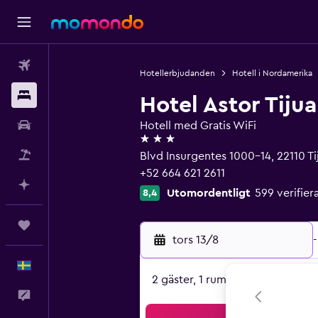
Flyg
Hotellerbjudanden
Hotell i Nordamerika
Boende
Hotel Astor Tiju
Hyrbil
Hotell med Gratis WiFi
3 stjärnor
Paketresor
Blvd Insurgentes 1000-14, 22110 Ti
+52 664 621 2611
Planera med AI
Utomordentligt
599 verifi
8,4
Trips
tors 13/8
-
Svenska
2 gäster, 1 rum
Feedback