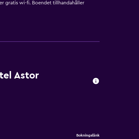
r gratis wi-fi. Boendet tillhandahåller
ädning sker dagligen.
el Astor
Bokningslänk