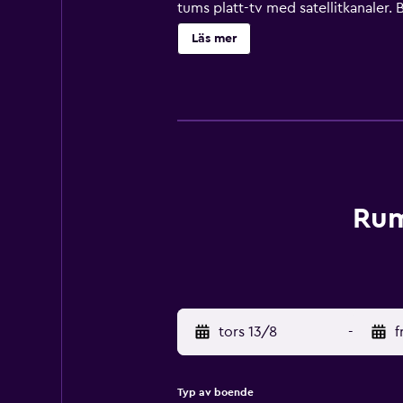
tums platt-tv med satellitkanaler. 
skrivbord, skrivbordsstolar och te
Läs mer
Rum
tors 13/8
-
f
Typ av boende