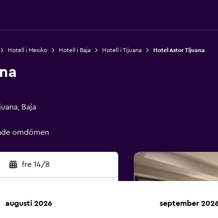
Hotell i Mexiko
Hotell i Baja
Hotell i Tijuana
Hotel Astor Tijuana
ana
juana, Baja
erade omdömen
fre 14/8
augusti 2026
september 202