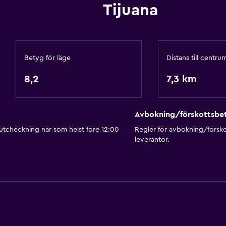
Tjänster och bekvämlig
Tijuana
endet
Väckningsservice
Kassaskåp
Reception dygnet runt
Betyg för läge
Distans till centru
Nyckelåtkomst
8,2
7,3 km
amma utrymmen
Badrum
Avbokning/förskottsbet
Toalett
 utcheckning när som helst före 12:00
Regler för avbokning/försk
leverantör.
Dusch
Privat badrum
Media och underhållnin
Flat-screen TV
TV