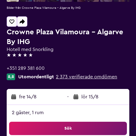
Bilder från Crowne Plaza Vilamoura - Algarve By IHG
Crowne Plaza Vilamoura - Algarve
By IHG
Hotell med Snorkling
5 stjärnor
+351 289 381 600
Utomordentligt
2 373 verifierade omdömen
8,8
fre 14/8
-
lör 15/8
2 gäster, 1 rum
Sök