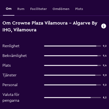
Om
Rum
Faciliteter
Omdömen
Plats
Om Crowne Plaza Vilamoura - Algarve By
IHG, Vilamoura
Renlighet
9,2
Bekvämlighet
9,4
Plats
9,4
Tjänster
9,0
Personal
9,2
Valuta för
8,2
pengarna