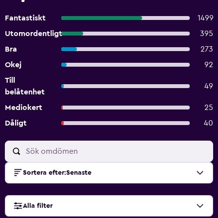
Fantastiskt
1499
Utomordentligt
395
Bra
273
Okej
92
Till
49
belåtenhet
Mediokert
25
Dåligt
40
Sortera efter
:
Senaste
Alla filter