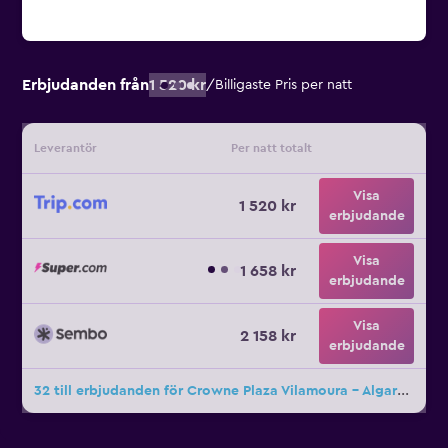
Erbjudanden från
1 520 kr
/
Billigaste Pris per natt
Leverantör
Per natt totalt
Visa
1 520 kr
erbjudande
Visa
1 658 kr
erbjudande
Visa
2 158 kr
erbjudande
32 till erbjudanden för Crowne Plaza Vilamoura - Algarve By IHG