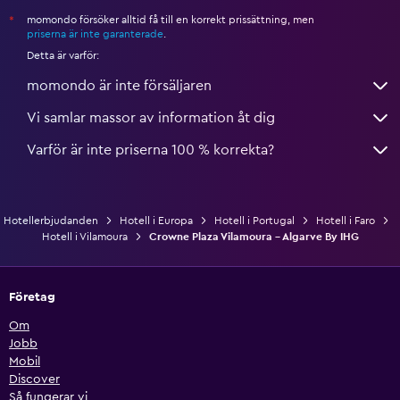
momondo försöker alltid få till en korrekt prissättning, men
*
priserna är inte garanterade
.
Detta är varför:
momondo är inte försäljaren
Vi samlar massor av information åt dig
Varför är inte priserna 100 % korrekta?
Hotellerbjudanden
Hotell i Europa
Hotell i Portugal
Hotell i Faro
Hotell i Vilamoura
Crowne Plaza Vilamoura - Algarve By IHG
Företag
Om
Jobb
Mobil
Discover
Så fungerar vi