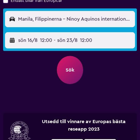
Endast bilar från Europcar
Manila, Filippinerna - Ninoy Aquinos internationella (MNL)
sön 16/8
12:00
-
sön 23/8
12:00
Sök
Utsedd till vinnare av Europas bästa
reseapp 2023