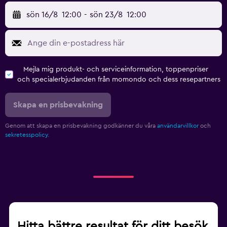
sön 16/8
12:00
-
sön 23/8
12:00
Mejla mig produkt- och serviceinformation, toppenpriser
och specialerbjudanden från momondo och dess resepartners
Skapa en prisbevakning
Genom att skapa en prisbevakning godkänner du våra
användarvillkor
och
sekretesspolicy.
Hitta bättre resultat för ditt besök