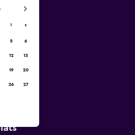
6
l
s
pp
5
6
12
13
19
20
26
27
 Ninoy
lats