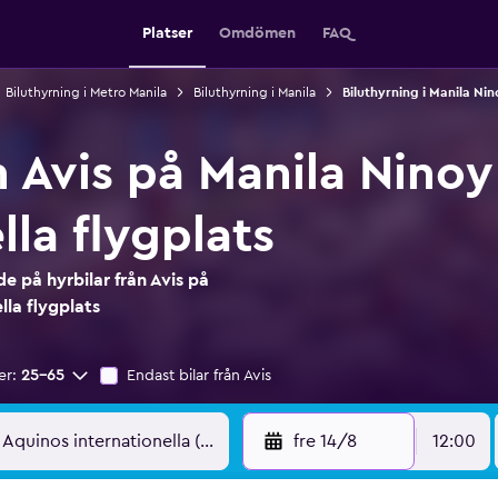
Platser
Omdömen
FAQ
Biluthyrning i Metro Manila
Biluthyrning i Manila
Biluthyrning i Manila Nin
n Avis på Manila Nino
lla flygplats
 på hyrbilar från Avis på
lla flygplats
er:
25-65
Endast bilar från Avis
fre 14/8
12:00