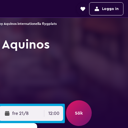
Logga in
oy Aquinos internationella flygplats
y Aquinos
Sök
fre 21/8
12:00