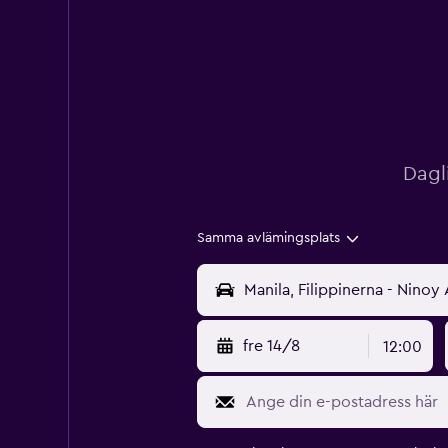
Dagl
Samma avlämingsplats
fre 14/8
12:00