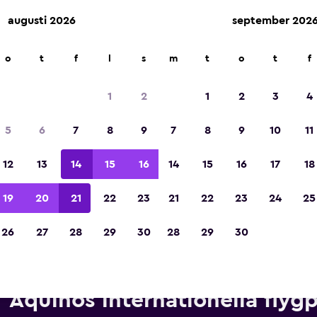
augusti 2026
september 202
o
t
f
l
s
m
t
o
t
f
Utsedd till vinnare av Europas bästa resea
2023
1
2
1
2
3
4
5
6
7
8
9
7
8
9
10
11
12
13
14
15
16
14
15
16
17
18
19
20
21
22
23
21
22
23
24
25
26
27
28
29
30
28
29
30
Hyrbilar från Avis nära Manila
Aquinos internationella flygp