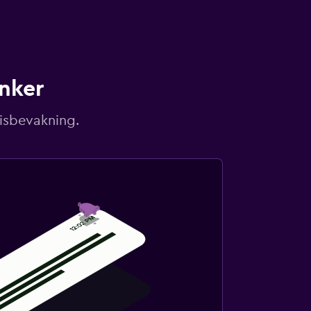
unker
risbevakning.