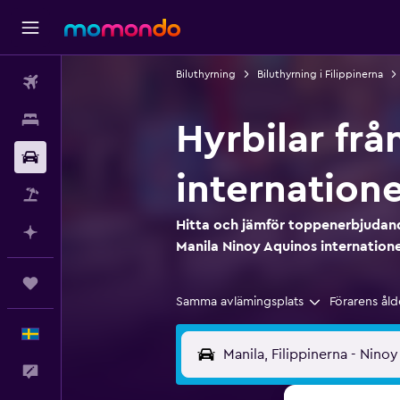
Biluthyrning
Biluthyrning i Filippinerna
Flyg
Boende
Hyrbilar frå
Hyrbil
internatione
Paketresor
Hitta och jämför toppenerbjudande
Planera med AI
Manila Ninoy Aquinos internatione
Trips
Samma avlämingsplats
Förarens åld
Svenska
Feedback