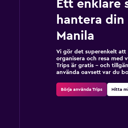
Ett enklare 
hantera din r
Manila
Vi gör det superenkelt at
organisera och resa med v
Trips är gratis – och tillgä
använda oavsett var du bo
Börja använda Trips
Hitta m