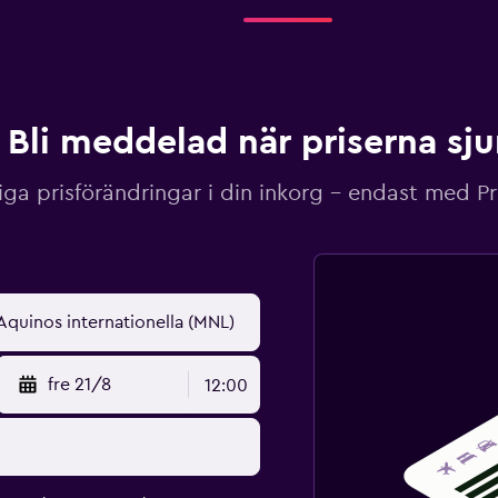
Bli meddelad när priserna sj
iga prisförändringar i din inkorg – endast med P
fre 21/8
12:00