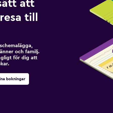
sätt att
esa till
t schemalägga,
änner och familj.
ngligt för dig att
kar.
ina bokningar