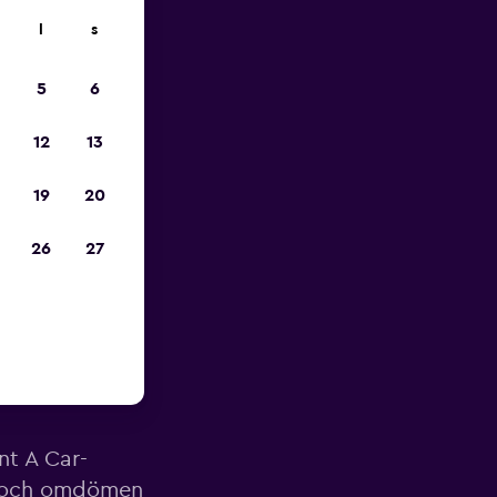
l
s
pp
5
6
12
13
19
20
26
27
 Car i
nt A Car-
er och omdömen