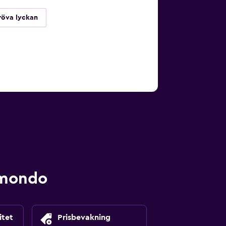
röva lyckan
omondo
itet
Prisbevakning