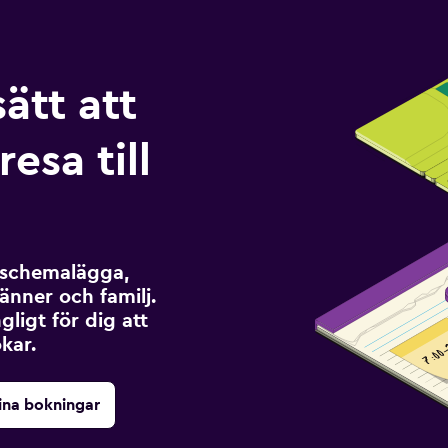
sätt att
esa till
t schemalägga,
änner och familj.
ngligt för dig att
kar.
ina bokningar