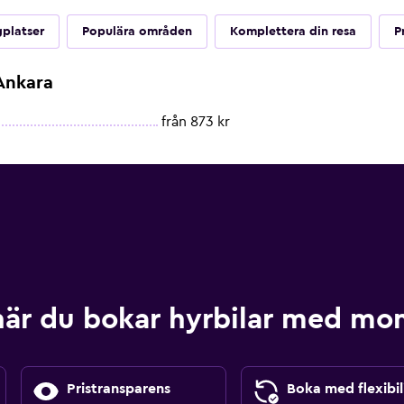
gplatser
Populära områden
Komplettera din resa
P
 Ankara
från 873 kr
när du bokar hyrbilar med m
Pristransparens
Boka med flexibil