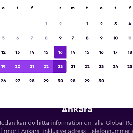
o
t
f
l
s
m
t
o
t
f
Utsedd till vinnare av Europas bästa resea
2023
1
2
1
2
3
4
5
6
7
8
9
7
8
9
10
11
12
13
14
15
16
14
15
16
17
18
19
20
21
22
23
21
22
23
24
25
26
27
28
29
30
28
29
30
yrbilskontor för Global Rent A
Ankara
edan kan du hitta information om alla Global Re
sfirmor i Ankara, inklusive adress, telefonnumm