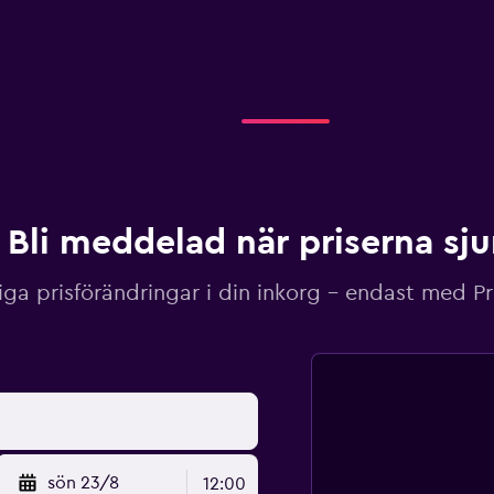
Bli meddelad när priserna sj
iga prisförändringar i din inkorg – endast med P
sön 23/8
12:00