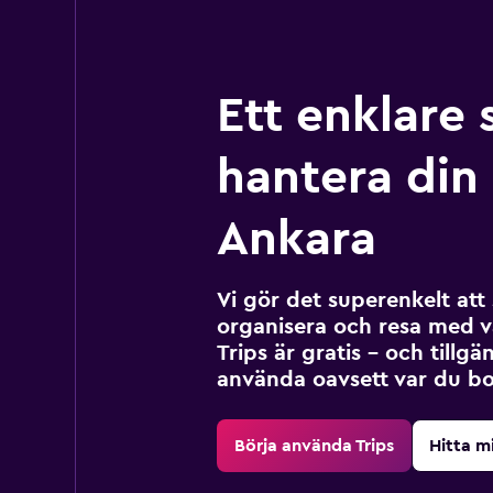
Ett enklare 
hantera din r
Ankara
Vi gör det superenkelt at
organisera och resa med v
Trips är gratis – och tillgä
använda oavsett var du bo
Börja använda Trips
Hitta m