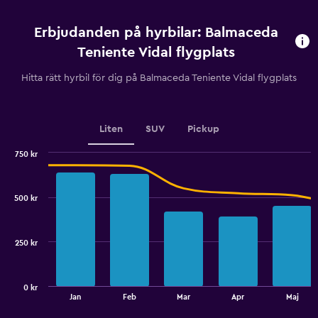
innan
uthyrning.
Erbjudanden på hyrbilar: Balmaceda
Range:
91
Teniente Vidal flygplats
categories.
The
Hitta rätt hyrbil för dig på Balmaceda Teniente Vidal flygplats
chart
has
1
Y
Liten
SUV
Pickup
axis
displaying
750 kr
values.
Combination
Chart
graphic.
chart
Range:
with
700
500 kr
2
to
data
1000.
series.
250 kr
The
chart
has
0 kr
1
End
Jan
Feb
Mar
Apr
Maj
of
X
interactive