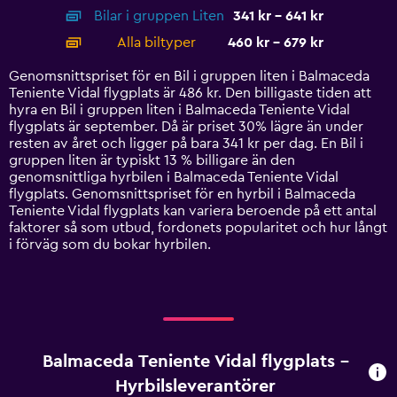
axis
chart
Bilar i gruppen Liten
341 kr - 641 kr
displaying
categories.
Alla biltyper
460 kr - 679 kr
Range:
14
Genomsnittspriset för en Bil i gruppen liten i Balmaceda
categories.
Teniente Vidal flygplats är 486 kr. Den billigaste tiden att
The
hyra en Bil i gruppen liten i Balmaceda Teniente Vidal
chart
flygplats är september. Då är priset 30% lägre än under
has
resten av året och ligger på bara 341 kr per dag. En Bil i
1
gruppen liten är typiskt 13 % billigare än den
Y
genomsnittliga hyrbilen i Balmaceda Teniente Vidal
axis
flygplats. Genomsnittspriset för en hyrbil i Balmaceda
displaying
Teniente Vidal flygplats kan variera beroende på ett antal
values.
faktorer så som utbud, fordonets popularitet och hur långt
Range:
i förväg som du bokar hyrbilen.
0
to
750.
Balmaceda Teniente Vidal flygplats –
Hyrbilsleverantörer