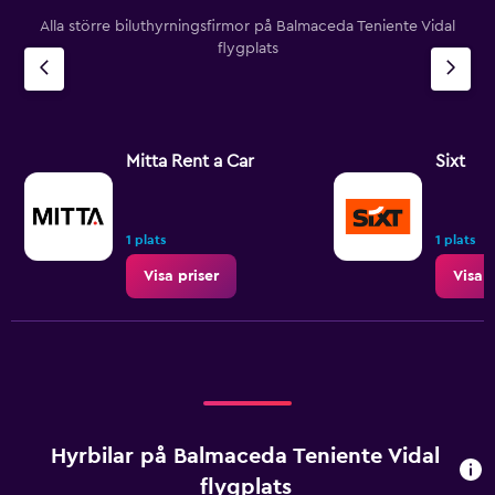
Alla större biluthyrningsfirmor på Balmaceda Teniente Vidal
flygplats
Mitta Rent a Car
Sixt
1 plats
1 plats
Visa priser
Visa p
Hyrbilar på Balmaceda Teniente Vidal
flygplats