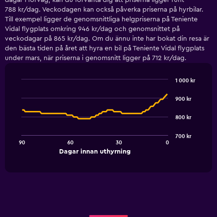
dagar i förväg, kan du förvänta dig att priserna ligger runt
788 kr/dag. Veckodagen kan också påverka priserna på hyrbilar.
Till exempel ligger de genomsnittliga helgpriserna på Teniente
Vidal flygplats omkring 946 kr/dag och genomsnittet på
veckodagar på 865 kr/dag. Om du ännu inte har bokat din resa är
den bästa tiden på året att hyra en bil på Teniente Vidal flygplats
under mars, när priserna i genomsnitt ligger på 712 kr/dag.
1 000 kr
Line
Chart
graphic.
chart
900 kr
with
91
800 kr
data
points.
700 kr
90
60
30
0
The
End
Dagar innan uthyrning
chart
of
interactive
has
chart
1
X
axis
displaying
Dagar