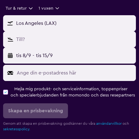
Tur & retur
1 vuxen
Los Angeles (LAX)
Till?
tis 8/9
-
tis 15/9
Mejla mig produkt- och serviceinformation, toppenpriser
och specialerbjudanden från momondo och dess resepartners
Skapa en prisbevakning
Genom att skapa en prisbevakning godkänner du våra
användarvillkor
och
sekretesspolicy.