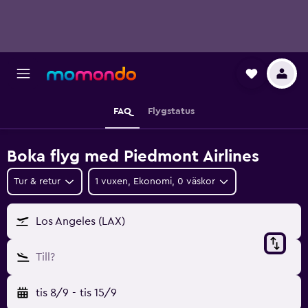
FAQ
Flygstatus
Boka flyg med Piedmont Airlines
Tur & retur
1 vuxen, Ekonomi, 0 väskor
Los Angeles (LAX)
Till?
tis 8/9
-
tis 15/9