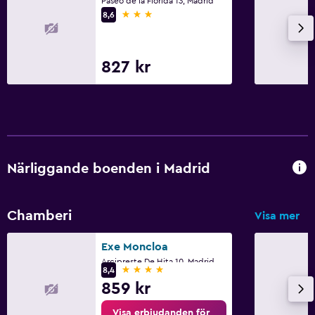
Paseo de la Florida 13, Madrid
Arbetsyta
3 stjärnor
8,6
Fax/kopieringsmöjligheter
Skrivbord
827 kr
Hälsa och säkerhet
Daglig städning
Övervakningskameror i gemensamma utrymmen
Närliggande boenden i Madrid
Parkering och transport
Flygbuss
Chamberi
Visa mer
Utomhus
Exe Moncloa
Balkong
Arcipreste De Hita 10, Madrid
4 stjärnor
8,4
859 kr
Sovrum
Visa erbjudanden för