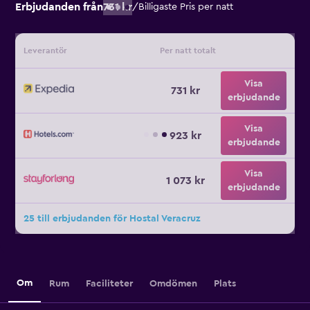
Erbjudanden från
731 kr
/
Billigaste Pris per natt
Leverantör
Per natt totalt
Visa
731 kr
erbjudande
Visa
923 kr
erbjudande
Visa
1 073 kr
erbjudande
25 till erbjudanden för Hostal Veracruz
Om
Rum
Faciliteter
Omdömen
Plats