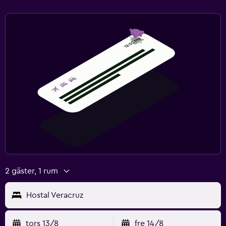
2 gäster, 1 rum
Hostal Veracruz
tors 13/8
fre 14/8