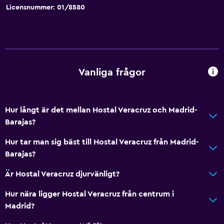
Licensnummer: 01/8580
Tjänster och bekvämligheter
Väckningsservice
Concierge-service
Kassaskåp
Vanliga frågor
Utflyktsdisk
Nyckelkortsåtkomst
Hur långt är det mellan Hostal Veracruz och Madrid-
Expressutcheckning
Barajas?
Reception dygnet runt
Hur tar man sig bäst till Hostal Veracruz från Madrid-
Barajas?
Badrum
Är Hostal Veracruz djurvänligt?
Dusch
Hårfön
Hur nära ligger Hostal Veracruz från centrum i
Madrid?
Toalett