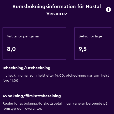
Rumsbokningsinformation för Hostal
Värme
Veracruz
Kroppstvål
Luftkonditionering
Papperskorgar
Valuta för pengarna
Betyg för läge
Kök
8,0
9,5
Mikrovågsugn
Köksutrustning
Icheckning/Utcheckning
Spishäll
Incheckning när som helst efter 14:00, utcheckning när som helst
Te/kaffebryggare
före 11:00
Kylskåp
Kaffemaskin
Avbokning/förskottsbetalning
Matplats
Regler för avbokning/förskottsbetalningar varierar beroende på
rumstyp och leverantör.
Kök