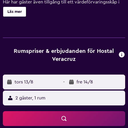
Här har gäster även tillgång till ett värdeförvaringsskåp i
receptionen, flerspråkig personal och en varuautomat.
Läs mer
Hostal Veracruz har 22 luftkonditionerade rum som har
ingång från loftgång samt mörkläggningsgardiner.
Rummen har balkonger/terrasser. Gäster har tillgång till
gratis wi-fi. Städning erbjuds dagligen och
strykjärn/strykbräda kan fås på begäran.
Fritidsaktiviteterna nedan finns antingen tillgängliga på
Rumspriser & erbjudanden för Hostal
plats eller i närheten. Avgifter kan tillkomma.
Veracruz
tors 13/8
-
fre 14/8
2 gäster, 1 rum