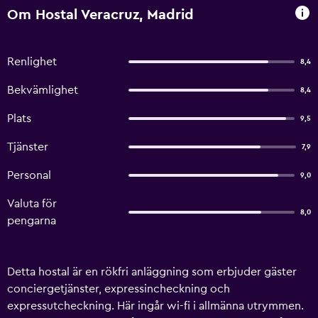
Om Hostal Veracruz, Madrid
Renlighet
8,4
Bekvämlighet
8,4
Plats
9,5
Tjänster
7,9
Personal
9,0
Valuta för
8,0
pengarna
Detta hostal är en rökfri anläggning som erbjuder gäster
conciergetjänster, expressincheckning och
expressutcheckning. Här ingår wi-fi i allmänna utrymmen.