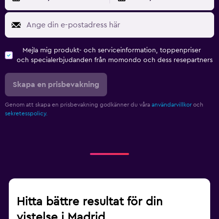
Mejla mig produkt- och serviceinformation, toppenpriser
och specialerbjudanden från momondo och dess resepartners
Skapa en prisbevakning
Genom att skapa en prisbevakning godkänner du våra
användarvillkor
och
sekretesspolicy.
Hitta bättre resultat för din
vistelse i Madrid