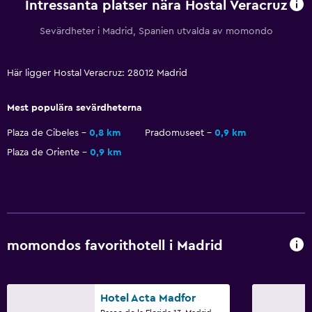
Intressanta platser nära Hostal Veracruz
Media och underhållning
Sevärdheter i Madrid, Spanien utvalda av momondo
Radio
Flat-screen TV
Här ligger Hostal Veracruz: 28012 Madrid
TV
Mest populära sevärdheterna
Restauranger
Plaza de Cibeles
0,8 km
Pradomuseet
0,9 km
Restaurang
Plaza de Oriente
0,9 km
Försäljningsautomat (drycker)
Försäljningsautomat (snacks)
Tvättstuga
momondos favorithotell i Madrid
Strykjärn och strykbräda
Tvättmaskin
Hotel Acta Madfor