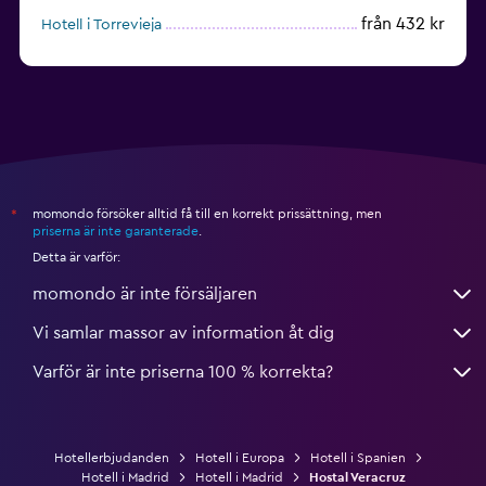
från 432 kr
Hotell i Torrevieja
från 947 kr
Hotell i Puerto Rico
momondo försöker alltid få till en korrekt prissättning, men
*
priserna är inte garanterade
.
Detta är varför:
momondo är inte försäljaren
Vi samlar massor av information åt dig
Varför är inte priserna 100 % korrekta?
Hotellerbjudanden
Hotell i Europa
Hotell i Spanien
Hotell i Madrid
Hotell i Madrid
Hostal Veracruz