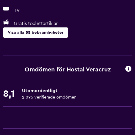
TV
Gratis toalettartiklar
Visa alla 58 bekvämligheter
Grundläggande bekvämligheter
Gratis WiFi
Wifi tillgängligt i alla områden
Omdömen för Hostal Veracruz
Internet
Sängkläder
Utomordentligt
8,1
Handdukar
2 096 verifierade omdömen
Fläkt
Brandsläckare
Gratis toalettartiklar
Brandvarnare