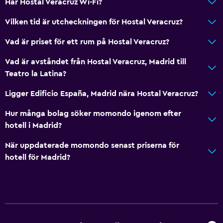
Toalettpapper
Har Hostal Veracruz Wi-Fi?
Privat badrum
Vilken tid är utcheckningen för Hostal Veracruz?
Vad är priset för ett rum på Hostal Veracruz?
Tillgänglighet och lämplighet
Husdjur får medtagas vid förfrågan. Kostnader kan
Vad är avståndet från Hostal Veracruz, Madrid till
tillkomma.
Teatro la Latina?
Hiss
Ligger Edificio España, Madrid nära Hostal Veracruz?
Rökning förbjuden
Hur många bolag söker momondo igenom efter
Fjäderfri kudde
hotell i Madrid?
När uppdaterade momondo senast priserna för
Allmänt
hotell för Madrid?
Vardagsrum
Trägolv eller parkettgolv
Bäddsoffa
Förvaring