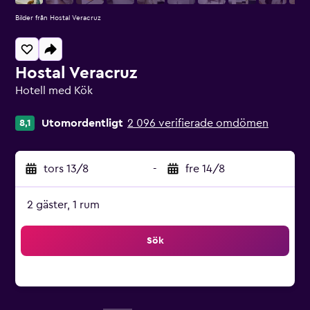
Bilder från Hostal Veracruz
Hostal Veracruz
Hotell med Kök
Klasskategori: 0
Utomordentligt
2 096 verifierade omdömen
8,1
tors 13/8
-
fre 14/8
2 gäster, 1 rum
Sök