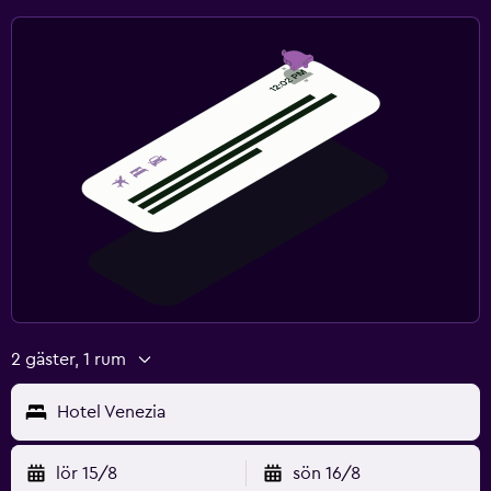
2 gäster, 1 rum
Hotel Venezia
lör 15/8
sön 16/8