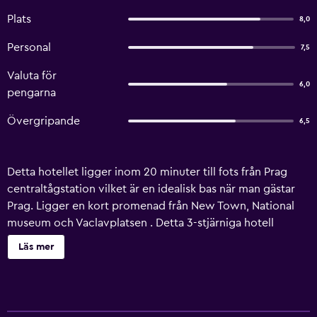
Plats
8,0
Personal
7,5
Valuta för
6,0
pengarna
Övergripande
6,5
Detta hotellet ligger inom 20 minuter till fots från Prag
centraltågstation vilket är en idealisk bas när man gästar
Prag. Ligger en kort promenad från New Town, National
museum och Vaclavplatsen . Detta 3-stjärniga hotell
erbjuder dygnet-runt-öppen reception, concierge och
Läs mer
barnvaktsservice. Flygplatstransfer, kemtvätt och
tvättservice går bra att beställa. Hotel Venezia Prague har
20 rum som är utrustade med en mängd nödvändigheter
för att försäkra sig om att gästerna har en angenäm