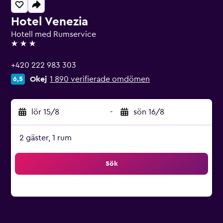
Hotel Venezia
Hotell med Rumservice
3 stjärnor
+420 222 983 303
Okej
1 890 verifierade omdömen
6,5
lör 15/8
-
sön 16/8
2 gäster, 1 rum
Sök