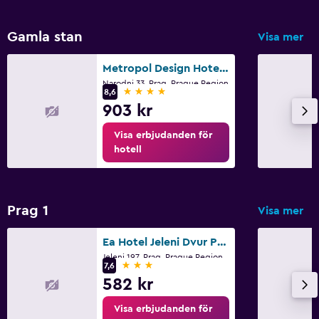
Gamla stan
Visa mer
Metropol Design Hotel Old Town
Narodni 33, Prag, Prague Region
4 stjärnor
8,6
903 kr
Visa erbjudanden för
hotell
Prag 1
Visa mer
Ea Hotel Jeleni Dvur Prague Castle
Jeleni 197, Prag, Prague Region
3 stjärnor
7,6
582 kr
Visa erbjudanden för