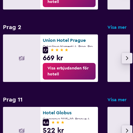
hotell
Prag 2
Visa mer
Union Hotel Prague
Ostrcilovo Namesti 4, Prag, Prague Region
4 stjärnor
7,7
669 kr
Visa erbjudanden för
hotell
Prag 11
Visa mer
Hotel Globus
Gregorova 2115-10, Prague 4, Prag, Prague Region
3 stjärnor
8,4
522 kr