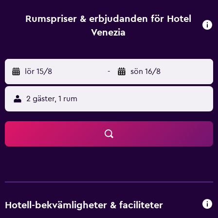
vistelse. Hotellet är perfekt beläget för att utforska Prag.
Prague statsopera och Charles Square ligger inom 10
Rumspriser & erbjudanden för Hotel
minuters promenad. Ss. Cyril and Methodius Cathedral
Venezia
och Mustek ligger inom en 20 minuters promenad.
lör 15/8
-
sön 16/8
2 gäster, 1 rum
Hotell-bekvämligheter & faciliteter