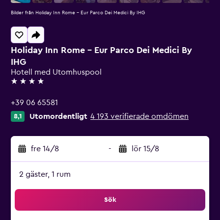
Bilder från Holiday Inn Rome - Eur Parco Dei Medici By IHG
Holiday Inn Rome - Eur Parco Dei Medici By
IHG
Hotell med Utomhuspool
4 stjärnor
+39 06 65581
Utomordentligt
4 193 verifierade omdömen
8,1
fre 14/8
-
lör 15/8
2 gäster, 1 rum
Sök