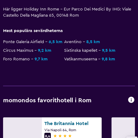
Mötesrum
Här ligger Holiday Inn Rome - Eur Parco Dei Medici By IHG: Viale
Kollektivtrafiksbiljetter
Castello Della Magliana 65, 00148 Rom
Rumservice
Nyckelkortsåtkomst
Mest populära sevärdheterna
Reception dygnet runt
Ponte Galeria Airfield
6,5 km
Aventino
8,5 km
Kassaskåp
Circus Maximus
9,2 km
Sixtinska kapellet
9,5 km
Foro Romano
9,7 km
Vatikanmuseerna
9,8 km
Vattenflaska
Allmänt
Familjerum
Sammanlänkade rum tillgängliga
momondos favorithotell i Rom
Förvaring
Vardagsrum
The Britannia Hotel
Tofflor
Via Napoli 64, Rom
4 stjärnor
Bäddsoffa
8,4