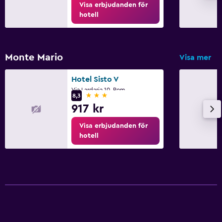
Visa erbjudanden för
Delat lounge/TV-område
hotell
TV
Tvättstuga
Monte Mario
Visa mer
Tvättstuga
Hotel Sisto V
Strykservice
Via Lardaria 10, Rom
3 stjärnor
8,3
Tvätt-/kemtvättsservice
917 kr
Byxpress
Visa erbjudanden för
Strykjärn och strykbräda
hotell
Hälsa och säkerhet
Daglig städning
Övervakningskameror i gemensamma utrymmen
Övervakningskameror utanför boendet