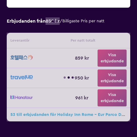
Erbjudanden från
859 kr
/
Billigaste Pris per natt
Leverantör
Per natt totalt
Visa
859 kr
erbjudande
Visa
950 kr
erbjudande
Visa
961 kr
erbjudande
53 till erbjudanden för Holiday Inn Rome - Eur Parco Dei Medici By IHG