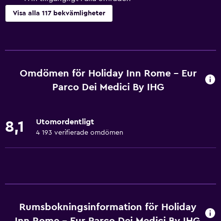
Visa alla 117 bekvämligheter
Tillgänglighet och lämplighet
Hela enheten är rullstolsanpassad
Allergivänligt
Omdömen för Holiday Inn Rome - Eur
Rökning förbjuden
Parco Dei Medici By IHG
Lägre badrumsvask
Nedsänkt vask
Utomordentligt
8,1
Rökningsområden
4 193 verifierade omdömen
Husdjur får medtagas vid förfrågan. Kostnader kan
tillkomma.
Handikappvänligt
Lättillgänglig dusch
Hiss
Rumsbokningsinformation för Holiday