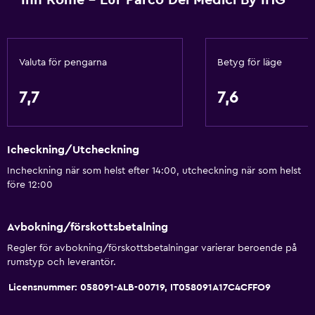
Inn Rome - Eur Parco Dei Medici By IHG
Duschstol
Tillgänglig parkering
Allergivänliga rum
Valuta för pengarna
Betyg för läge
Toalett med stödhandtag
7,7
7,6
Restauranger
Elektrisk vattenkokare
Icheckning/Utcheckning
Dietspecifika menyer (vid begäran)
Incheckning när som helst efter 14:00, utcheckning när som helst
Restaurang
före 12:00
Bar/lounge
Mat kan levereras till gästboendet
Avbokning/förskottsbetalning
Minibar
Regler för avbokning/förskottsbetalningar varierar beroende på
rumstyp och leverantör.
Kafeteria
Frukost på rummet
Licensnummer: 058091-ALB-00719, IT058091A17C4CFFO9
Te/kaffebryggare