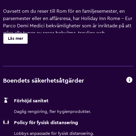
Oavsett om du reser till Rom för en familjesemester, en
parsemester eller en affärsresa, har Holiday Inn Rome - Eur
Parco Demi Medici bekvämligheter som är inriktade på att
göra alla typer av resor bekväma, trevliga och
Läs mer
underhållande.
Holiday Inn Rome - Eur Parco Dei Medici erbjuder
flygplatstransfer enligt tidtabell. Du checkar sedan in i den
24-timmarsöppna receptionen. För att hålla dig produktiv
finns det ett businesscenter som är öppet dygnet runt. Du
Boendets säkerhetsåtgärder
kan också boka mötesrum eller en stor
konferensavdelning. På boendet finns en säsongsöppen
utomhuspool, en barnpool, en lekplats och några
Förhöjd sanitet
grillplatser som du kan använda när vädret är fint.
Daglig rengöring, fler hygienprodukter.
Alla rum på detta hotell har kuddmeny, klimatkontroll,
Policy för fysisk distansering
platt-TV och ett stort skrivbord. Det finns totalt 316 rum
som är uppdelade mellan rum i kategorin Standard och
Lobbys anpassade för fysisk distansering.