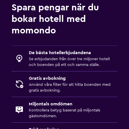
Förstahjälpenlåda
Spara pengar när du
Kassaskåp
bokar hotell med
Saker att göra
momondo
Presentbutik
Golf
De bästa hotellerbjudandena
Bowling
Se erbjudanden från över tre miljoner hotell
Bordtennis
och boenden på ett och samma ställe.
Gratis avbokning
Utomhus
Använd våra filter för att hitta boenden med
Trädgård
gratis avbokning.
Terrass/uteplats
Miljontals omdömen
Strandstolar
Kontrollera betyg baserat på miljontals
gästomdömen.
Arbetsyta