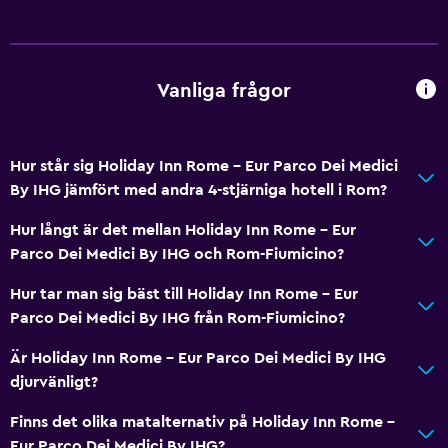
Vattenkokare
Kylskåp
Kaffemaskin
Vanliga frågor
Försäljningsautomat (drycker)
Försäljningsautomat (snacks)
Hur står sig Holiday Inn Rome - Eur Parco Dei Medici
By IHG jämfört med andra 4-stjärniga hotell i Rom?
Grundläggande bekvämligheter
Hur långt är det mellan Holiday Inn Rome - Eur
Wifi tillgängligt i alla områden
Parco Dei Medici By IHG och Rom-Fiumicino?
Internet
Hur tar man sig bäst till Holiday Inn Rome - Eur
Brandsläckare
Parco Dei Medici By IHG från Rom-Fiumicino?
Gratis toalettartiklar
Är Holiday Inn Rome - Eur Parco Dei Medici By IHG
Brandvarnare
djurvänligt?
Värme
Finns det olika matalternativ på Holiday Inn Rome -
Luftkonditionering
Eur Parco Dei Medici By IHG?