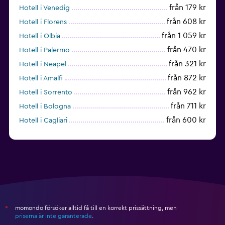
från 179 kr
Hotell i Venedig
från 608 kr
Hotell i Florens
från 1 059 kr
Hotell i Olbia
från 470 kr
Hotell i Palermo
från 321 kr
Hotell i Neapel
från 872 kr
Hotell i Amalfi
från 962 kr
Hotell i Sorrento
från 711 kr
Hotell i Bologna
från 600 kr
Hotell i Cagliari
från 391 kr
Hotell i Rimini
momondo försöker alltid få till en korrekt prissättning, men
*
priserna är inte garanterade
.