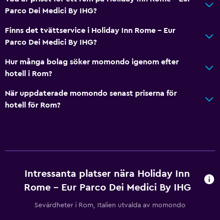
Dusch
Parco Dei Medici By IHG?
Badmössa
Finns det tvättservice i Holiday Inn Rome - Eur
Badkar
Parco Dei Medici By IHG?
Bidé
Hur många bolag söker momondo igenom efter
Toalett
hotell i Rom?
Toalettpapper
När uppdaterade momondo senast priserna för
Walk-in-dusch
hotell för Rom?
Tjänster och bekvämligheter
Bankomat på plats
Affärscentrum
Intressanta platser nära Holiday Inn
Väckningsservice
Rome - Eur Parco Dei Medici By IHG
Concierge-service
Valutaväxling på plats
Sevärdheter i Rom, Italien utvalda av momondo