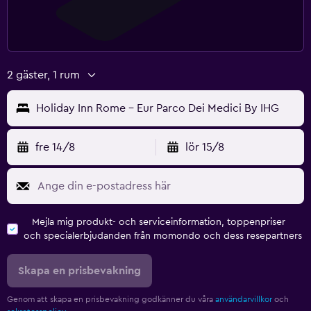
2 gäster, 1 rum
Holiday Inn Rome - Eur Parco Dei Medici By IHG
fre 14/8
lör 15/8
Mejla mig produkt- och serviceinformation, toppenpriser
och specialerbjudanden från momondo och dess resepartners
Skapa en prisbevakning
Genom att skapa en prisbevakning godkänner du våra
användarvillkor
och