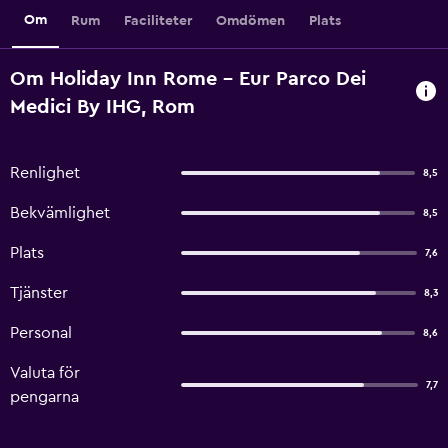
Om
Rum
Faciliteter
Omdömen
Plats
Om Holiday Inn Rome - Eur Parco Dei
Medici By IHG, Rom
Renlighet
8,5
Bekvämlighet
8,5
Plats
7,6
Tjänster
8,3
Personal
8,6
Valuta för
7,7
pengarna