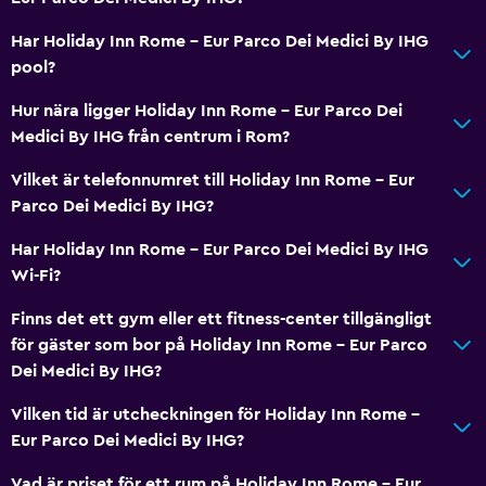
Gratis WiFi
Har Holiday Inn Rome - Eur Parco Dei Medici By IHG
Sängkläder
pool?
Handdukar
Hur nära ligger Holiday Inn Rome - Eur Parco Dei
Schampo
Medici By IHG från centrum i Rom?
Kroppstvål
Vilket är telefonnumret till Holiday Inn Rome - Eur
Papperskorgar
Parco Dei Medici By IHG?
Balsam
Har Holiday Inn Rome - Eur Parco Dei Medici By IHG
Wi-Fi?
Badrum
Finns det ett gym eller ett fitness-center tillgängligt
Högre toalett
för gäster som bor på Holiday Inn Rome - Eur Parco
Hårfön
Dei Medici By IHG?
Morgonrock
Vilken tid är utcheckningen för Holiday Inn Rome -
Privat badrum
Eur Parco Dei Medici By IHG?
Upphöjd toalett
Vad är priset för ett rum på Holiday Inn Rome - Eur