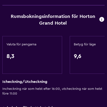
Gratis toalettartiklar
Schampo
Rumsbokningsinformation för Horton
Brandvarnare
Grand Hotel
Värme
Adapter
Kroppstvål
Valuta för pengarna
Betyg för läge
Luftkonditionering
Papperskorgar
8,3
9,6
Balsam
Tillgänglighet och lämplighet
Icheckning/Utcheckning
Hela enheten är rullstolsanpassad
Incheckning när som helst efter 16:00, utcheckning när som helst
Husdjur får medtagas vid förfrågan. Kostnader kan
före 11:00
tillkomma.
Handikappvänligt