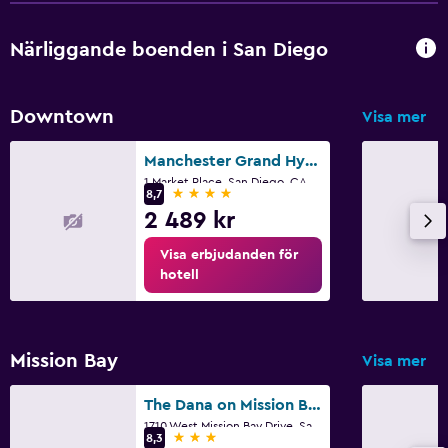
Radio
Flat-screen TV
Närliggande boenden i San Diego
Kabel- eller satellit-TV
TV
Downtown
Visa mer
Utomhus
Manchester Grand Hyatt San Diego
1 Market Place, San Diego, CA
Terrass/uteplats
4 stjärnor
8,7
2 489 kr
Balkong
Eldstad utomhus
Visa erbjudanden för
hotell
Trädgård
Saker att göra
Mission Bay
Visa mer
Zoo
The Dana on Mission Bay
Presentbutik
1710 West Mission Bay Drive, San Diego, CA
3 stjärnor
Cykeluthyrning
8,3