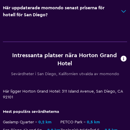
Privat badrum
När uppdaterade momondo senast priserna för
Walk-in-dusch
hotell för San Diego?
Allmänt
Eldstad
Vardagsrum
Intressanta platser nära Horton Grand
Sammanlänkade rum tillgängliga
Hotel
Bäddsoffa
Telefon
Sevärdheter i San Diego, Kalifornien utvalda av momondo
Heltäckningsmatta
Här ligger Horton Grand Hotel: 311 Island Avenue, San Diego, CA
Stadsutsikt
92101
Förvaring
Mest populära sevärdheterna
Hälsa och säkerhet
Gaslamp Quarter
0,2 km
PETCO Park
0,5 km
Daglig städning