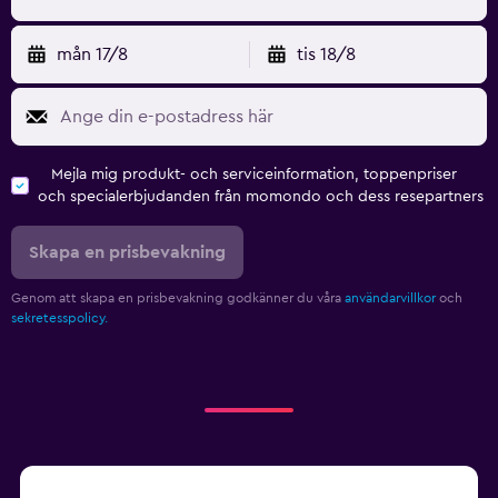
mån 17/8
tis 18/8
Mejla mig produkt- och serviceinformation, toppenpriser
och specialerbjudanden från momondo och dess resepartners
Skapa en prisbevakning
Genom att skapa en prisbevakning godkänner du våra
användarvillkor
och
sekretesspolicy.