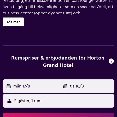
restaurang, ett fitnesscenter och en bar/lounge. Gäster får
även tillgång till bekvämligheter som en snackbar/deli, ett
business-center (öppet dygnet runt) och
parkeringsservice. Städning är tillgänglig på begäran. The
Läs mer
Horton Grand, Downtown/Gaslamp Quarter erbjuder 132
rum med eldstad och kaffe- och tebryggare. Rummen är
individuellt inredda. Sängarna har sängtillbehör av högsta
kvalitet. Boendet tillhandahåller telefon; gratis lokalsamtal
ingår (restriktioner kan förekomma). Badrummen har
badkar/dusch, gratis toalettartiklar och hårtorkar.
Rumspriser & erbjudanden för Horton
Dessutom har rummen strykjärn/strykbräda och takfläkt.
Grand Hotel
Byte av handdukar och byte av lakan kan fås på begäran.
Städning sker på begäran. Detta hotell har bland annat
fitnesscenter. Fritidsaktiviteterna nedan finns antingen
mån 17/8
-
tis 18/8
tillgängliga på plats eller i närheten. Avgifter kan
tillkomma.
2 gäster, 1 rum