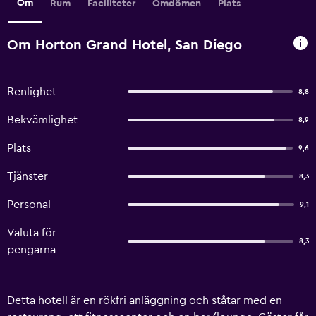
Om
Rum
Faciliteter
Omdömen
Plats
Om Horton Grand Hotel, San Diego
Renlighet
8,8
Bekvämlighet
8,9
Plats
9,6
Tjänster
8,3
Personal
9,1
Valuta för
8,3
pengarna
Detta hotell är en rökfri anläggning och ståtar med en