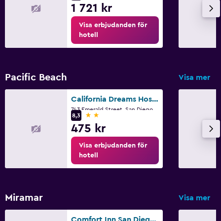
1 721 kr
Vindsurfning
Visa erbjudanden för
hotell
Parkering och transport
Parkering
Parkeringsservice
Pacific Beach
Visa mer
Privat parkering
California Dreams Hostel - Pacific Beach
743 Emerald Street, San Diego, CA
Tvättstuga
2 stjärnor
8,3
475 kr
Tvättstuga
Tvätt-/kemtvättsservice
Visa erbjudanden för
hotell
Strykjärn och strykbräda
Sovrum
Miramar
Visa mer
Väckarklocka
Comfort Inn San Diego Miramar
Bäddsoffa