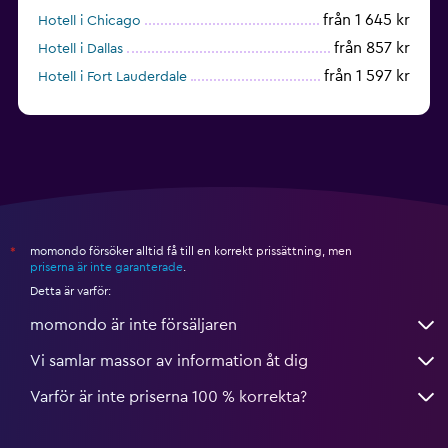
från 1 645 kr
Hotell i Chicago
från 857 kr
Hotell i Dallas
från 1 597 kr
Hotell i Fort Lauderdale
från 1 990 kr
Hotell i Nashville
momondo försöker alltid få till en korrekt prissättning, men
*
priserna är inte garanterade
.
Detta är varför:
momondo är inte försäljaren
Vi samlar massor av information åt dig
Varför är inte priserna 100 % korrekta?