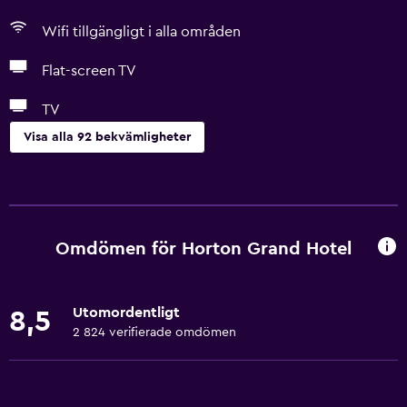
Wifi tillgängligt i alla områden
Flat-screen TV
TV
Visa alla 92 bekvämligheter
Grundläggande bekvämligheter
Gratis WiFi
Wifi tillgängligt i alla områden
Omdömen för Horton Grand Hotel
Internet
Sängkläder
Utomordentligt
8,5
Handdukar
2 824 verifierade omdömen
Fläkt
Brandsläckare