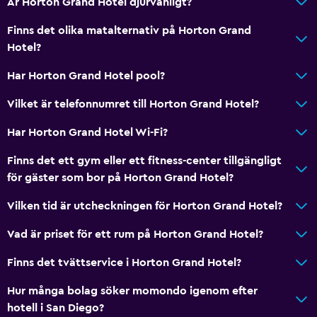
Är Horton Grand Hotel djurvänligt?
Mötesrum
Finns det olika matalternativ på Horton Grand
Snabbköp på plats
Hotel?
Nyckelkortsåtkomst
Har Horton Grand Hotel pool?
Expressutcheckning
Reception dygnet runt
Vilket är telefonnumret till Horton Grand Hotel?
Har Horton Grand Hotel Wi-Fi?
Badrum
Finns det ett gym eller ett fitness-center tillgängligt
Upphöjd toalett
för gäster som bor på Horton Grand Hotel?
Dusch
Vilken tid är utcheckningen för Horton Grand Hotel?
Badkar
Hårfön
Vad är priset för ett rum på Horton Grand Hotel?
Toalett
Finns det tvättservice i Horton Grand Hotel?
Toalettpapper
Hur många bolag söker momondo igenom efter
Morgonrock
hotell i San Diego?