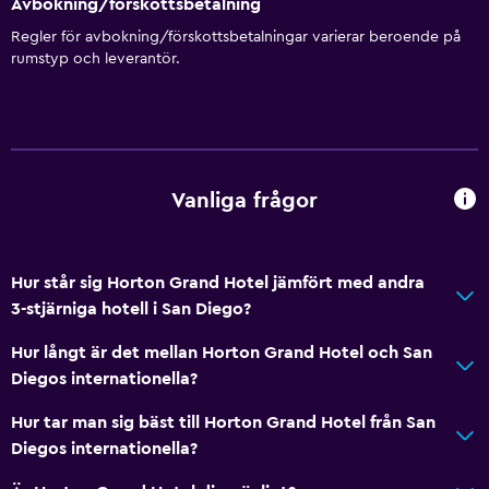
Avbokning/förskottsbetalning
Lättillgänglig dusch
Regler för avbokning/förskottsbetalningar varierar beroende på
Hiss
rumstyp och leverantör.
Nås via hiss
Tillgänglig parkering
Rökning förbjuden
Nedsänkt vask
Vanliga frågor
Toalett med stödhandtag
Hur står sig Horton Grand Hotel jämfört med andra
Tjänster och bekvämligheter
3-stjärniga hotell i San Diego?
Konferensrum
Hur långt är det mellan Horton Grand Hotel och San
Bankomat på plats
Diegos internationella?
Affärscentrum
Hur tar man sig bäst till Horton Grand Hotel från San
Väckningsservice
Diegos internationella?
Kassaskåp