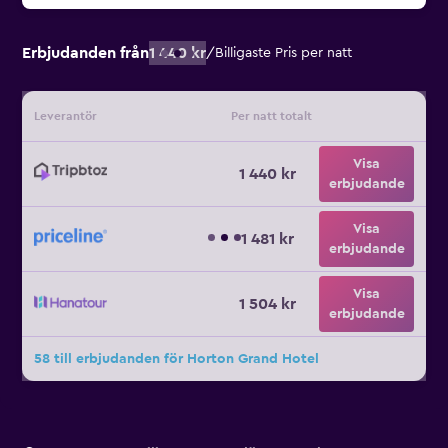
Erbjudanden från
1 440 kr
/
Billigaste Pris per natt
Leverantör
Per natt totalt
Visa
1 440 kr
erbjudande
Visa
1 481 kr
erbjudande
Visa
1 504 kr
erbjudande
58 till erbjudanden för Horton Grand Hotel