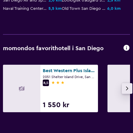
San Diego Air and Space Museum
2,0 km
Zoologisk trädgård San Diego
2,5 km
Förstahjälpenlåda
Naval Training Center San Diego
5,5 km
Old Town San Diego State Historic Park
6,0 km
Övervakningskameror i gemensamma utrymmen
Övervakningskameror utanför boendet
Kolmonoxiddetektor
Säkerhetsvakt dygnet runt
momondos favorithotell i San Diego
Kassaskåp
Kök
Best Western Plus Island Palms Hotel & Marina
2051 Shelter Island Drive, San Diego, CA
Mikrovågsugn
3 stjärnor
8,5
Kylskåp
Kaffemaskin
1 550 kr
Kokvrå
Media och underhållning