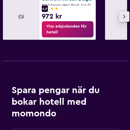
9350 Kearny Mesa Road, San Diego, CA
2 stjärnor
Garderob eller klädkammare
6,9
972 kr
Restauranger
Visa erbjudanden för
hotell
Kafeteria
Restaurang
Bar/lounge
Arbetsyta
Fax/kopieringsmöjligheter
Skrivbord
Spara pengar när du
bokar hotell med
Familjevänligt
momondo
Barnsängar tillgängliga
Fitness