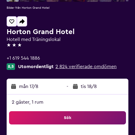
Bilder från Horton Grand Hotel
Horton Grand Hotel
Hotell med Träningslokal
3 stjärnor
+1 619 544 1886
Utomordentligt
2 824 verifierade omdömen
8,5
mån 17/8
-
tis 18/8
2 gäster, 1 rum
Sök