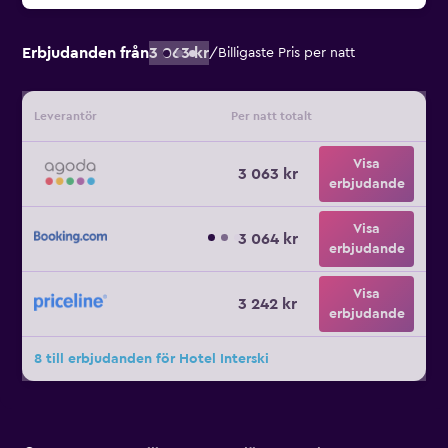
Erbjudanden från
3 063 kr
/
Billigaste Pris per natt
Leverantör
Per natt totalt
Visa
3 063 kr
erbjudande
Visa
3 064 kr
erbjudande
Visa
3 242 kr
erbjudande
8 till erbjudanden för Hotel Interski