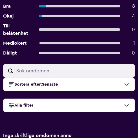
Bra
8
Okej
4
Till
0
belåtenhet
Mediokert
1
Dåligt
0
Sortera efter
:
Senaste
Alla filter
Inga skriftliga omdömen ännu