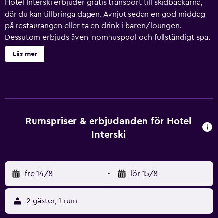
Hotel Interski erbjuder gratis transport till skidbackarna,
där du kan tillbringa dagen. Avnjut sedan en god middag
på restaurangen eller ta en drink i baren/loungen.
Dessutom erbjuds även inomhuspool och fullständigt spa.
Hotel Interski erbjuder 25 rum med minibar och
Läs mer
värdeförvaringsskåp. Sängarna har sängtillbehör av högsta
kvalitet. Platt-tv med kabelpremiumkanaler och
betalfilmer. Badrummen har badkar eller dusch, badrockar,
tofflor och bidéer. Detta hotell i Santa Cristina Val Gardena
erbjuder sina gäster gratis wi-fi. Skrivbord och telefon
finns. Dessutom har rummen hårtork och gratis
Rumspriser & erbjudanden för Hotel
toalettartiklar. Städning erbjuds dagligen och
Interski
allergitestade sängkläder kan fås på begäran. En
inomhuspool, en utomhuspool och en bubbelpool finns på
området. Här finns även gym och bastu.
fre 14/8
-
lör 15/8
Fritidsaktiviteterna nedan finns antingen tillgängliga på
plats eller i närheten. Avgifter kan tillkomma.
2 gäster, 1 rum