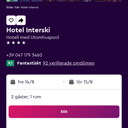
Bilder från Hotel Interski
Hotel Interski
Hotell med Utomhuspool
4 stjärnor
+39 047 179 3460
Fantastiskt
92 verifierade omdömen
9,1
fre 14/8
-
lör 15/8
2 gäster, 1 rum
Sök