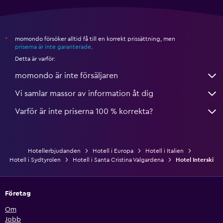
momondo försöker alltid få till en korrekt prissättning, men
*
priserna är inte garanterade
.
Detta är varför:
momondo är inte försäljaren
Vi samlar massor av information åt dig
Varför är inte priserna 100 % korrekta?
Hotellerbjudanden
Hotell i Europa
Hotell i Italien
Hotell i Sydtyrolen
Hotell i Santa Cristina Valgardena
Hotel Interski
Företag
Om
Jobb