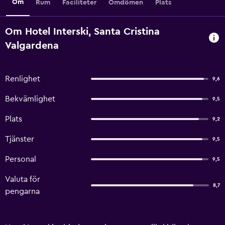
Om
Rum
Faciliteter
Omdömen
Plats
Om Hotel Interski, Santa Cristina
Valgardena
Renlighet
9,6
Bekvämlighet
9,5
Plats
9,2
Tjänster
9,5
Personal
9,5
Valuta för
8,7
pengarna