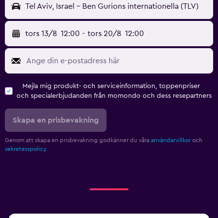
Tel Aviv, Israel - Ben Gurions internationella (TLV)
tors 13/8
12:00
-
tors 20/8
12:00
Mejla mig produkt- och serviceinformation, toppenpriser
och specialerbjudanden från momondo och dess resepartners
Skapa en prisbevakning
Genom att skapa en prisbevakning godkänner du våra
användarvillkor
och
sekretesspolicy.