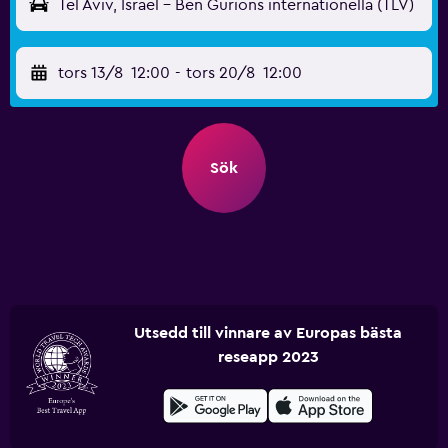
Tel Aviv, Israel - Ben Gurions internationella (TLV)
tors 13/8
12:00
-
tors 20/8
12:00
Sök
Utsedd till vinnare av Europas bästa
reseapp 2023