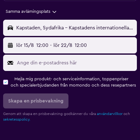
Samma avlämingsplats
Kapstaden, Sydafrika - Kapstadens internationella (CPT)
lör 15/8
12:00
-
lör 22/8
12:00
Mejla mig produkt- och serviceinformation, toppenpriser
och specialerbjudanden från momondo och dess resepartners
Skapa en prisbevakning
Genom att skapa en prisbevakning godkänner du våra
användarvillkor
och
sekretesspolicy.