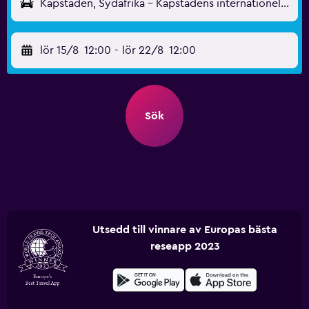
Kapstaden, Sydafrika - Kapstadens internationella (CPT)
lör 15/8
12:00
-
lör 22/8
12:00
Sök
Utsedd till vinnare av Europas bästa
reseapp 2023