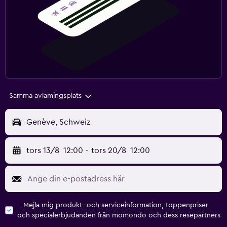
Samma avlämingsplats
Genève, Schweiz
tors 13/8
12:00
-
tors 20/8
12:00
Mejla mig produkt- och serviceinformation, toppenpriser
och specialerbjudanden från momondo och dess resepartners