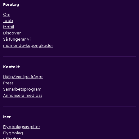
Företag
Om
Jobb
Mobil
Discover
Så fungerar vi
momondo-kupongkoder
Kontakt
Hjälp/Vanliga frågor
Press
Samarbetsprogram
Annonsera med oss
Mer
Flygbolagsavgifter
Flygbolag