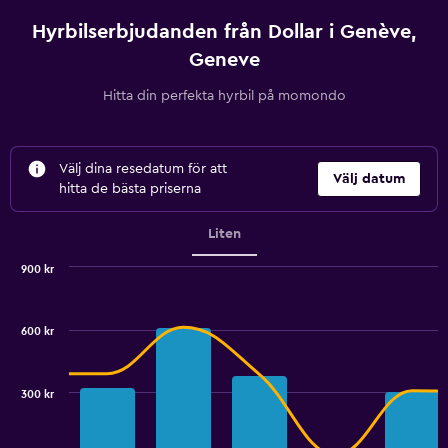
Hyrbilserbjudanden från Dollar i Genève,
Geneve
Hitta din perfekta hyrbil på momondo
Välj dina resedatum för att
Välj datum
hitta de bästa priserna
Liten
900 kr
Combination
Chart
graphic.
chart
with
600 kr
2
data
series.
300 kr
The
chart
has