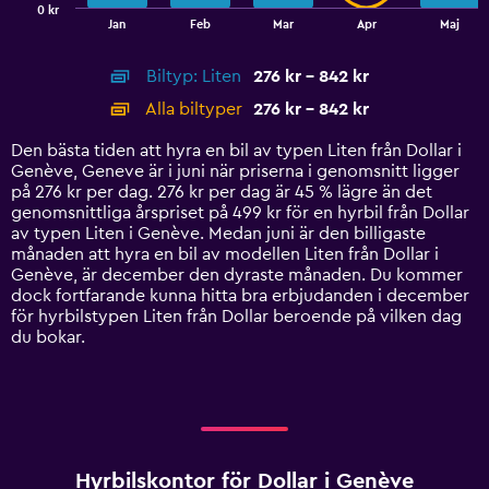
0 kr
1
End
Jan
Feb
Mar
Apr
Maj
of
X
interactive
axis
chart
Biltyp: Liten
276 kr - 842 kr
displaying
categories.
Alla biltyper
276 kr - 842 kr
Range:
14
Den bästa tiden att hyra en bil av typen Liten från Dollar i
categories.
Genève, Geneve är i juni när priserna i genomsnitt ligger
The
på 276 kr per dag. 276 kr per dag är 45 % lägre än det
chart
genomsnittliga årspriset på 499 kr för en hyrbil från Dollar
has
av typen Liten i Genève. Medan juni är den billigaste
1
månaden att hyra en bil av modellen Liten från Dollar i
Y
Genève, är december den dyraste månaden. Du kommer
axis
dock fortfarande kunna hitta bra erbjudanden i december
displaying
för hyrbilstypen Liten från Dollar beroende på vilken dag
values.
du bokar.
Range:
0
to
900.
Hyrbilskontor för Dollar i Genève