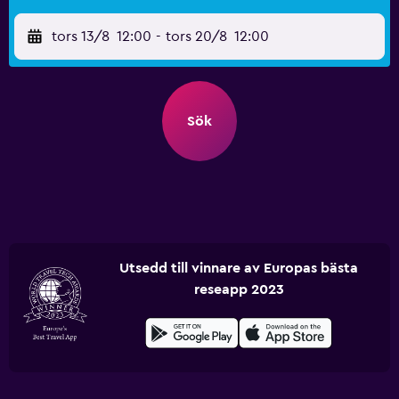
tors 13/8
12:00
-
tors 20/8
12:00
Sök
Utsedd till vinnare av Europas bästa
reseapp 2023