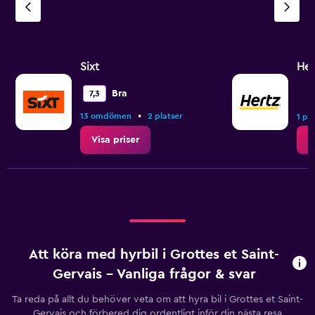
Sixt
Her
Bra
7,3
•
13 omdömen
2 platser
1 pla
Visa priser
V
Att köra med hyrbil i Grottes et Saint-
Gervais – Vanliga frågor & svar
Ta reda på allt du behöver veta om att hyra bil i Grottes et Saint-
Gervais och förbered dig ordentligt inför din nästa resa