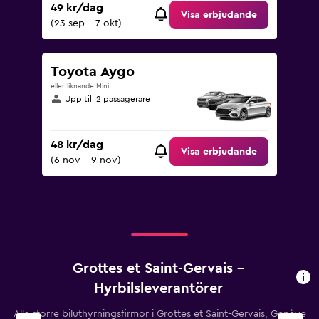
49 kr/dag
Visa erbjudande
(23 sep - 7 okt)
Toyota Aygo
eller liknande Mini
Upp till 2 passagerare
48 kr/dag
Visa erbjudande
(6 nov - 9 nov)
Grottes et Saint-Gervais –
Hyrbilsleverantörer
Alla större biluthyrningsfirmor i Grottes et Saint-Gervais, Genève