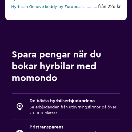
från 226 kr
Hyrbilar i Genève keddy by Europcar
Spara pengar när du
bokar hyrbilar med
momondo
De bästa hyrbilserbjudandena
Se erbjudanden från uthyrningsfirmor på över
70 000 platser.
Pristransparens