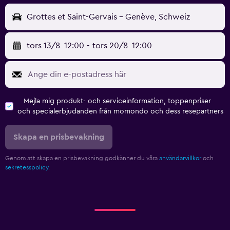
Grottes et Saint-Gervais - Genève, Schweiz
tors 13/8
12:00
-
tors 20/8
12:00
Mejla mig produkt- och serviceinformation, toppenpriser
och specialerbjudanden från momondo och dess resepartners
Skapa en prisbevakning
Genom att skapa en prisbevakning godkänner du våra
användarvillkor
och
sekretesspolicy.