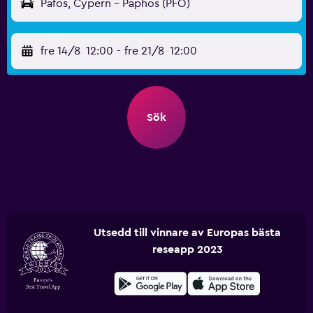
Pafos, Cypern - Paphos (PFO)
fre 14/8
12:00
-
fre 21/8
12:00
Sök
Utsedd till vinnare av Europas bästa
reseapp 2023