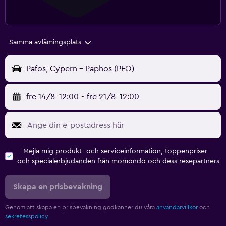
Samma avlämingsplats
Pafos, Cypern - Paphos (PFO)
fre 14/8
12:00
-
fre 21/8
12:00
Mejla mig produkt- och serviceinformation, toppenpriser
och specialerbjudanden från momondo och dess resepartners
Skapa en prisbevakning
Genom att skapa en prisbevakning godkänner du våra
användarvillkor
och
sekretesspolicy.