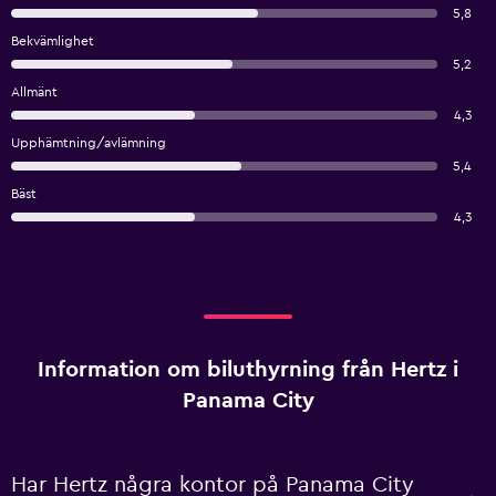
5,8
Bekvämlighet
5,2
Allmänt
4,3
Upphämtning/avlämning
5,4
Bäst
4,3
Information om biluthyrning från Hertz i
Panama City
Har Hertz några kontor på Panama City