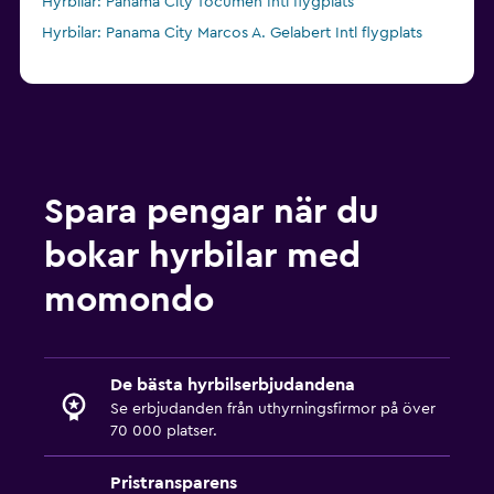
Hyrbilar: Panama City Tocumen Intl flygplats
Hyrbilar: Panama City Marcos A. Gelabert Intl flygplats
Spara pengar när du
bokar hyrbilar med
momondo
De bästa hyrbilserbjudandena
Se erbjudanden från uthyrningsfirmor på över
70 000 platser.
Pristransparens