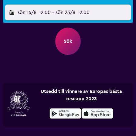
sön 16/8
12:00
-
sön 23/8
12:00
Sök
Utsedd till vinnare av Europas bästa
reseapp 2023