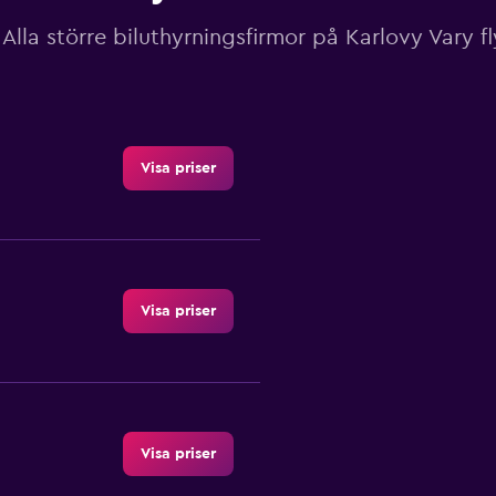
Alla större biluthyrningsfirmor på Karlovy Vary f
Visa priser
Visa priser
Visa priser