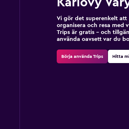
Karlovy Vary
Vi gör det superenkelt at
organisera och resa med v
Trips är gratis – och tillgä
använda oavsett var du bo
Börja använda Trips
Hitta m