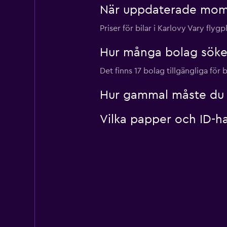
När uppdaterade momon
Shouqi
Priser för bilar i Karlovy Vary flyg
1 plats
Hur många bolag söker
Det finns 17 bolag tillgängliga för 
keddy by Europca
Hur gammal måste du va
1 plats
Vilka papper och ID-ha