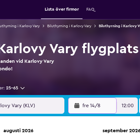
Lista över firmor
FAQ
luthyrning i Karlovy Vary
Biluthyrning i Karlovy Vary
Biluthyrning i Karlovy V
Karlovy Vary flygplats
udanden vid Karlovy Vary
mondo!
er:
25-65
fre 14/8
12:00
augusti 2026
september 202