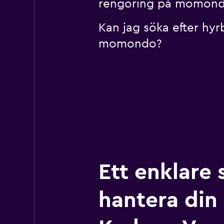
rengöring på momon
Kan jag söka efter hyr
momondo?
Ett enklare 
hantera din r