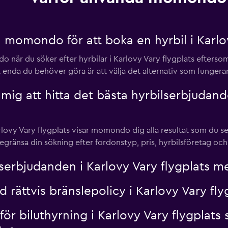
 momondo för att boka en hyrbil i Karlov
 när du söker efter hyrbilar i Karlovy Vary flygplats eftersom d
 enda du behöver göra är att välja det alternativ som fungerar
g att hitta det bästa hyrbilserbjudande
arlovy Vary flygplats visar momondo dig alla resultat som du sed
gränsa din sökning efter fordonstyp, pris, hyrbilsföretag och
erbjudanden i Karlovy Vary flygplats m
d rättvis bränslepolicy i Karlovy Vary 
e för biluthyrning i Karlovy Vary flygplat