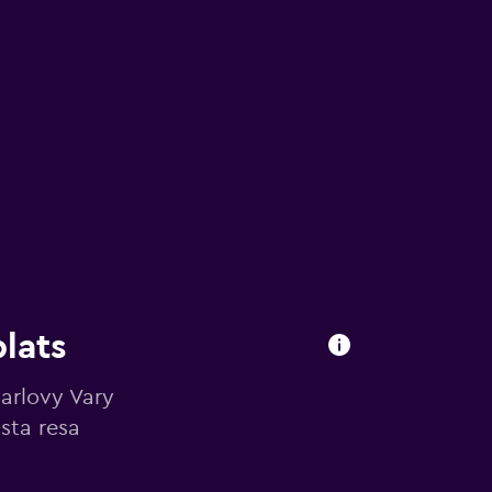
plats
Karlovy Vary
ästa resa