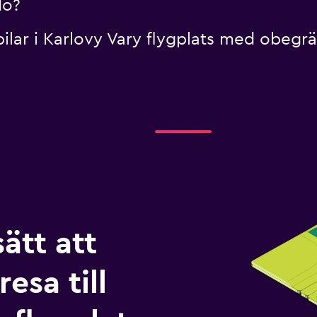
do?
bilar i Karlovy Vary flygplats med obegr
sätt att
esa till