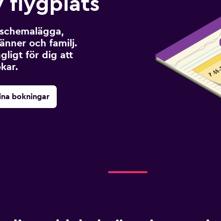
 flygplats
t schemalägga,
änner och familj.
ngligt för dig att
kar.
ina bokningar