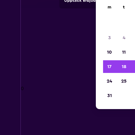
Upptäck erbjudanden från uthyrni
m
t
3
4
10
11
17
18
24
25
0
31