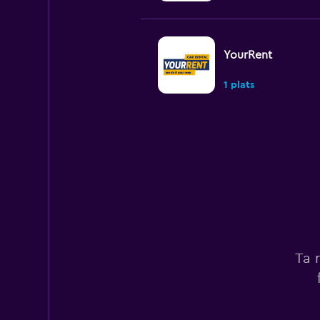
YourRent
1 plats
FLIZZR
1 plats
Hertz
Ta 
2 platser