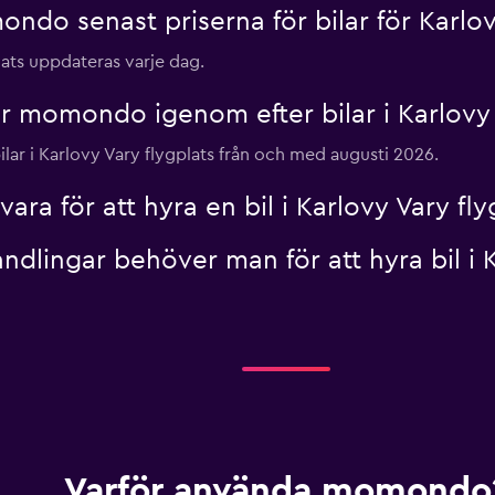
do senast priserna för bilar för Karlov
Visa priser
plats uppdateras varje dag.
 momondo igenom efter bilar i Karlovy 
bilar i Karlovy Vary flygplats från och med augusti 2026.
r
Visa priser
ra för att hyra en bil i Karlovy Vary fly
ndlingar behöver man för att hyra bil i K
Varför använda momondo