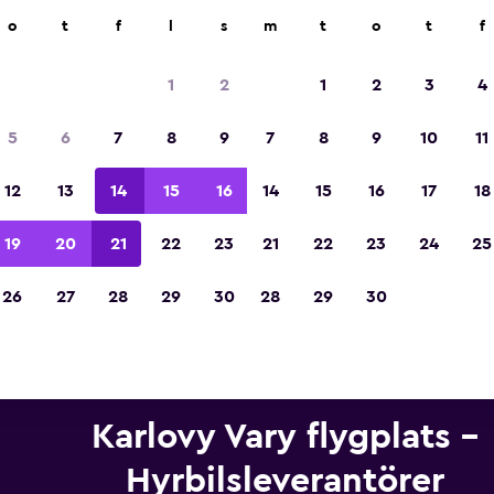
ngsföretag på över 70 000 platser med momondo.
o
t
f
l
s
m
t
o
t
f
1
2
1
2
3
4
Utsedd till vinnare av Europas bästa resea
5
6
7
8
9
7
8
9
10
11
2023
12
13
14
15
16
14
15
16
17
18
19
20
21
22
23
21
22
23
24
25
26
27
28
29
30
28
29
30
Karlovy Vary flygplats –
Hyrbilsleverantörer