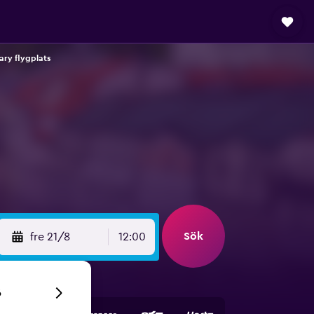
ary flygplats
Sök
fre 21/8
12:00
6