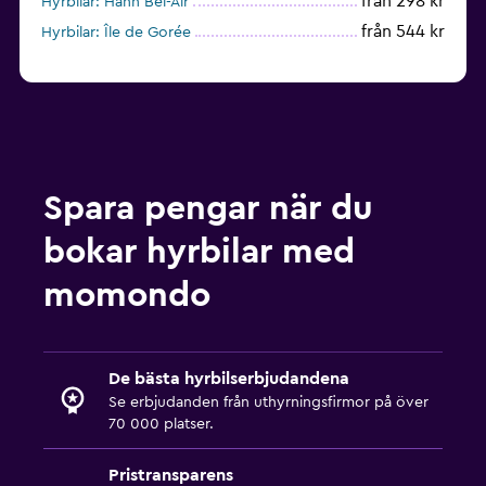
från 298 kr
Hyrbilar: Hann Bel-Air
från 544 kr
Hyrbilar: Île de Gorée
Spara pengar när du
bokar hyrbilar med
momondo
De bästa hyrbilserbjudandena
Se erbjudanden från uthyrningsfirmor på över
70 000 platser.
Pristransparens