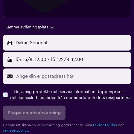
Samma avlämingsplats
Dakar, Senegal
lör 15/8
12:00
-
lör 22/8
12:00
Mejla mig produkt- och serviceinformation, toppenpriser
och specialerbjudanden från momondo och dess resepartners
Skapa en prisbevakning
Genom att skapa en prisbevakning godkänner du våra
användarvillkor
och
sekretesspolicy.