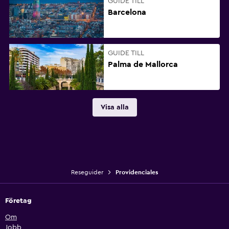
GUIDE TILL
Barcelona
GUIDE TILL
Palma de Mallorca
Visa alla
Reseguider
Providenciales
Företag
Om
Jobb