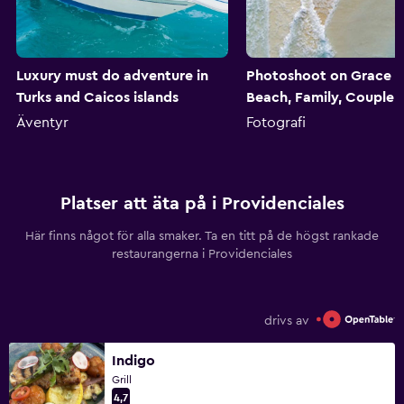
Luxury must do adventure in
Photoshoot on Grace 
Turks and Caicos islands
Beach, Family, Couple P
Äventyr
Fotografi
Platser att äta på i Providenciales
Här finns något för alla smaker. Ta en titt på de högst rankade
restaurangerna i Providenciales
drivs av
Indigo
Grill
4,7