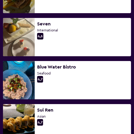
Seven
International
4,6
Blue Water Bistro
Seafood
4,7
Sui Ren
Asian
4,7