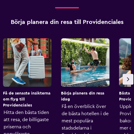
Börja planera din resa till Providenciales
Få de senaste insikterna
Börja planera din resa
Bästa h
om flyg till
idag
Provide
Providenciales
Få en överblick över
Upple
Hitta den bästa tiden
de bästa hotellen i de
Provid
att resa, de billigaste
mest populära
bakom 
priserna och
stadsdelarna i
mer o