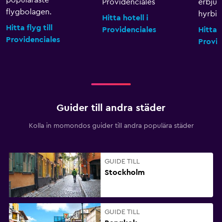
populäraste
Providenciales
erbju
flygbolagen.
hyrbila
Hitta hotell i
Hitta flyg till
Providenciales
Hitta b
Providenciales
Provid
Guider till andra städer
Kolla in momondos guider till andra populära städer
GUIDE TILL
Stockholm
GUIDE TILL