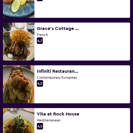
Grace's Cottage Restaurant
French
4,7
Infiniti Restaurant & Raw Bar
Contemporary European
4,5
Vita at Rock House
Mediterranean
4,5