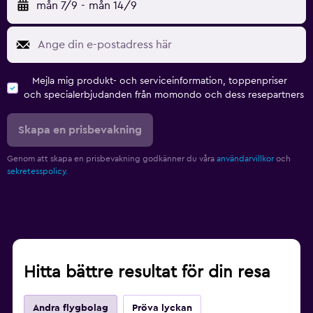
mån 7/9
-
mån 14/9
Mejla mig produkt- och serviceinformation, toppenpriser
och specialerbjudanden från momondo och dess resepartners
Skapa en prisbevakning
Genom att skapa en prisbevakning godkänner du våra
användarvillkor
och
sekretesspolicy.
Hitta bättre resultat för din resa
Andra flygbolag
Pröva lyckan