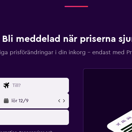
Bli meddelad när priserna sj
iga prisförändringar i din inkorg – endast med P
lör 12/9