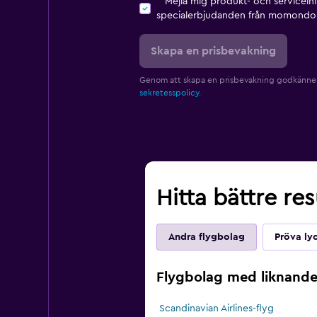
Mejla mig produkt- och servicein
specialerbjudanden från momondo 
Skapa en prisbevakning
Genom att skapa en prisbevakning godkänne
sekretesspolicy.
Hitta bättre res
Andra flygbolag
Pröva ly
Flygbolag med liknande 
Scandinavian Airlines-flyg