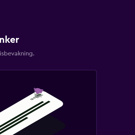
unker
risbevakning.