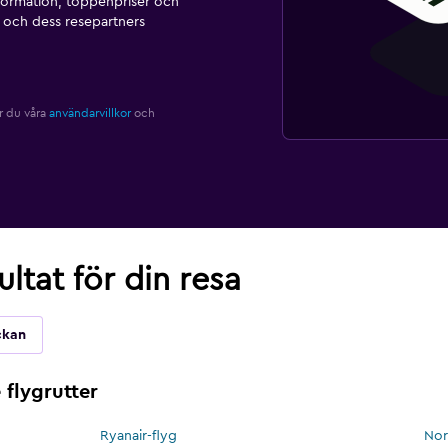
formation, toppenpriser och
och dess resepartners
r du våra
användarvillkor
och
ultat för din resa
ckan
flygrutter
Ryanair-flyg
Nor