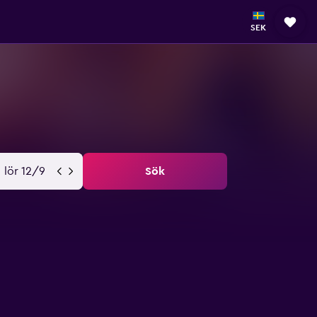
SEK
lör 12/9
Sök