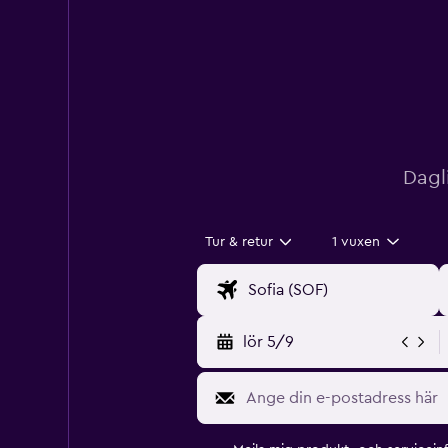
Dagl
Tur & retur
1 vuxen
lör 5/9