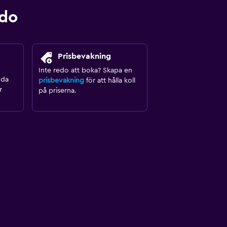
ndo
Prisbevakning
Inte redo att boka? Skapa en
nda
prisbevakning
för att hålla koll
r
på priserna.