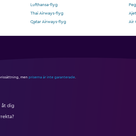
Lufthansa-flyg
Peg
Thai Airways-flyg
Aje
Qatar Airways-flyg
Air
 prissättning, men
priserna är inte garanterade
.
 åt dig
rrekta?