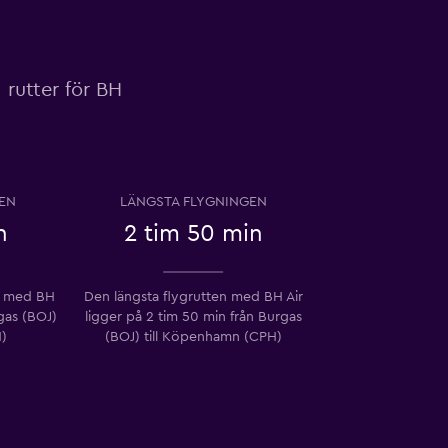
 rutter för BH
EN
LÄNGSTA FLYGNINGEN
n
2 tim 50 min
n med BH
Den längsta flygrutten med BH Air
rgas (BOJ)
ligger på 2 tim 50 min från Burgas
H)
(BOJ) till Köpenhamn (CPH)