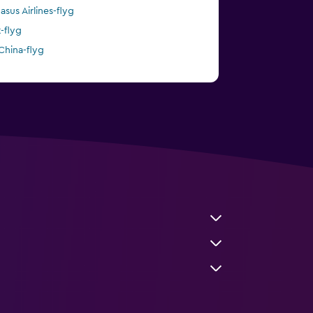
asus Airlines-flyg
t-flyg
 China-flyg