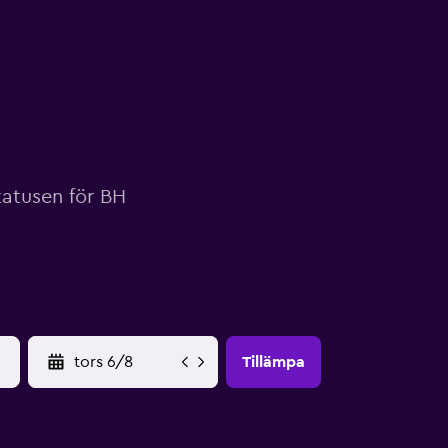
statusen för BH
YYYY-MM-DD
Tillämpa