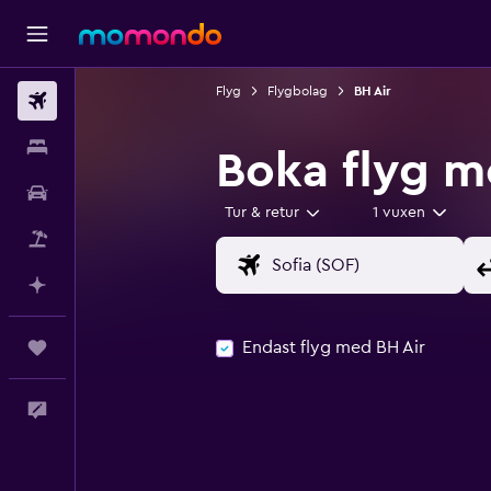
Flyg
Flygbolag
BH Air
Flyg
Boende
Boka flyg m
Hyrbil
Tur & retur
1 vuxen
Paketresor
Planera med AI
Endast flyg med BH Air
Trips
Feedback