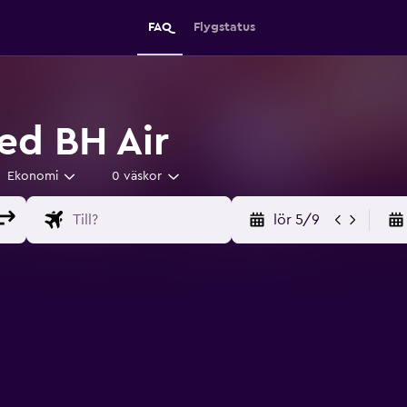
FAQ
Flygstatus
ed BH Air
Ekonomi
0 väskor
lör 5/9