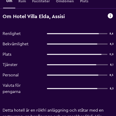
Om
Rum
Faciliteter
Omdömen
Plats
Om Hotel Villa Elda, Assisi
Renlighet
8,6
Bekvämlighet
8,3
Plats
9,0
Tjänster
8,1
Personal
8,5
Valuta för
8,3
pengarna
Detta hotell är en rökfri anläggning och ståtar med en