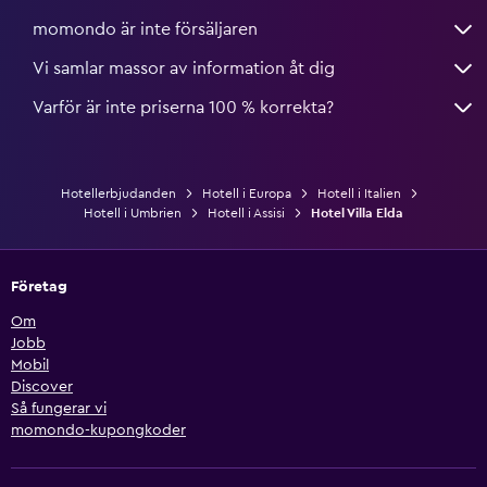
momondo är inte försäljaren
Vi samlar massor av information åt dig
Varför är inte priserna 100 % korrekta?
Hotellerbjudanden
Hotell i Europa
Hotell i Italien
Hotell i Umbrien
Hotell i Assisi
Hotel Villa Elda
Företag
Om
Jobb
Mobil
Discover
Så fungerar vi
momondo-kupongkoder