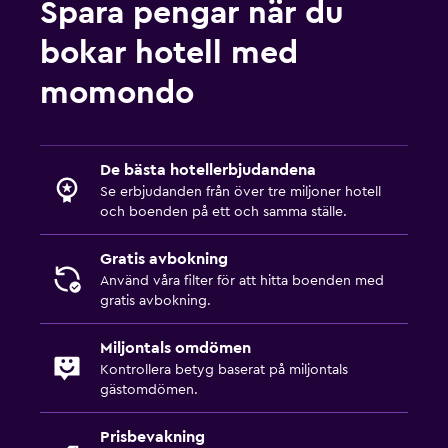
Spara pengar när du
bokar hotell med
Hälsa och säkerhet
Daglig städning
momondo
Övervakningskameror i gemensamma utrymmen
Övervakningskameror utanför boendet
De bästa hotellerbjudandena
Säkerhetsvakt dygnet runt
Se erbjudanden från över tre miljoner hotell
Förstahjälpenlåda
och boenden på ett och samma ställe.
Kassaskåp
Gratis avbokning
Använd våra filter för att hitta boenden med
Restauranger
gratis avbokning.
Inpackade luncher
Miljontals omdömen
Dietspecifika menyer (vid begäran)
Kontrollera betyg baserat på miljontals
Restaurang
gästomdömen.
Bar/lounge
Prisbevakning