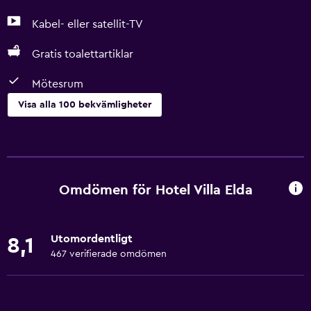
Kabel- eller satellit-TV
Gratis toalettartiklar
Mötesrum
Visa alla 100 bekvämligheter
Tillgänglighet och lämplighet
Hela enheten ligger på bottenvåningen
Hela enheten är rullstolsanpassad
Omdömen för Hotel Villa Elda
Allergivänligt
Allergivänlig kudde
Utomordentligt
8,1
Rökning förbjuden
467 verifierade omdömen
Nedsänkt vask
Fjäderfri kudde