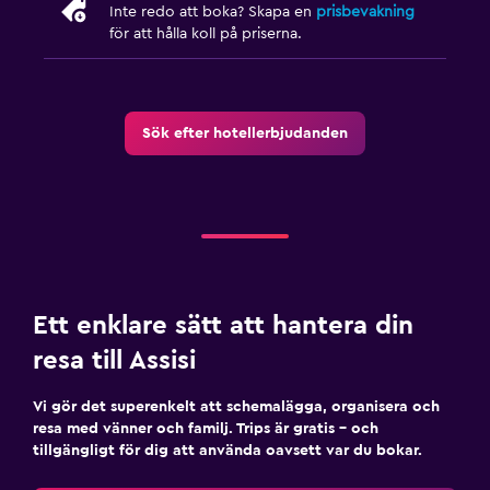
Frukost på rummet
Inte redo att boka? Skapa en
prisbevakning
för att hålla koll på priserna.
Saker att göra
Cykeluthyrning
Sök efter hotellerbjudanden
Sällskapsspel/pussel
Cykling
Matlagningsklasser
Vandring
Media och underhållning
Ett enklare sätt att hantera din
Flat-screen TV
resa till Assisi
Kabel- eller satellit-TV
Vi gör det superenkelt att schemalägga, organisera och
Delat lounge/TV-område
resa med vänner och familj. Trips är gratis – och
TV
tillgängligt för dig att använda oavsett var du bokar.