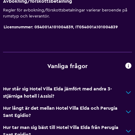
Avbokning/förskottsbetalning
Biluthyrning
Regler för avbokning/förskottsbetalningar varierar beroende på
Väckningsservice
rumstyp och leverantör.
Concierge-service
Licensnummer: 054001A101004839, IT054001A101004839
Mötesrum
Kollektivtrafiksbiljetter
Rumservice
Utflyktsdisk
Vanliga frågor
Nyckelåtkomst
Nyckelkortsåtkomst
Hur står sig Hotel Villa Elda jämfört med andra 3-
Privat incheckning/utcheckning
stjärniga hotell i Assisi?
Reception dygnet runt
Hur långt är det mellan Hotel Villa Elda och Perugia
Kassaskåp
Sant Egidio?
Hur tar man sig bäst till Hotel Villa Elda från Perugia
Grundläggande bekvämligheter
Sant Egidio?