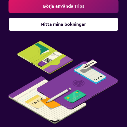
Utomhus
Börja använda Trips
Picknickområde
Trädgård
Hitta mina bokningar
Terrass/uteplats
Sovrum
Uttag nära sängen
Väckarklocka
Garderob eller klädkammare
Parkering och transport
Gratis parkering
Privat parkering
Arbetsyta