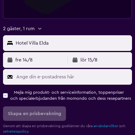
2 gäster, 1 rum
Hotel Villa Elda
fre 14/8
lör 15/8
Mejla mig produkt- och serviceinformation, toppenpriser
och specialerbjudanden från momondo och dess resepartners
Skapa en prisbevakning
Genom att skapa en prisbevakning godkänner du våra
användarvillkor
och
sekretesspolicy.