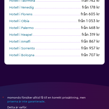
från 742 kr
Hotell i Taormina
från 178 kr
Hotell i Venedig
från 605 kr
Hotell i Florens
från 1 053 kr
Hotell i Olbia
från 468 kr
Hotell i Palermo
från 319 kr
Hotell i Neapel
från 867 kr
Hotell i Amalfi
från 957 kr
Hotell i Sorrento
från 707 kr
Hotell i Bologna
från 596 kr
Hotell i Cagliari
momondo försöker alltid få till en korrekt prissättning, men
*
priserna är inte garanterade
.
Detta är varför: