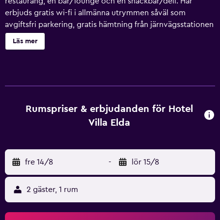
restaurang, en bar/lounge och en snackbar/deli. Här
erbjuds gratis wi-fi i allmänna utrymmen såväl som
avgiftsfri parkering, gratis hämtning från järnvägsstationen
och gratis mottagning. Gäster får även tillgång till
Läs mer
bekvämligheter som ett kafé, kaffe/te i allmänt utrymme
och conciergetjänster. Hotel Villa Elda erbjuder 59 rum
med minibar och värdeförvaringsskåp. Detta hotell i Assisi
erbjuder sina gäster gratis wi-fi. Badrummen har bidéer,
gratis toalettartiklar och hårtorkar. Skrivbord och telefon
finns. Städning sker dagligen. Fritidsaktiviteterna nedan
Rumspriser & erbjudanden för Hotel
finns antingen tillgängliga på plats eller i närheten. Avgifter
Villa Elda
kan tillkomma.
fre 14/8
-
lör 15/8
2 gäster, 1 rum