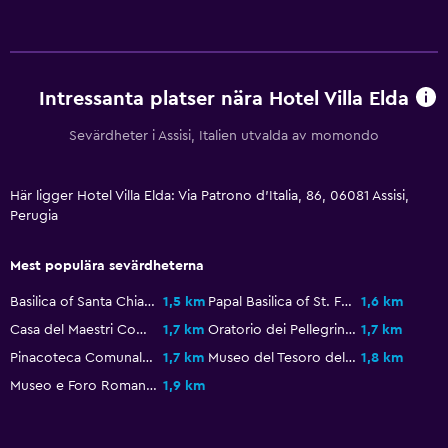
Utsikt över innergården
Sammanlänkade rum tillgängliga
Sevärdhetsutsikt
Intressanta platser nära Hotel Villa Elda
Skåp
Förvaring
Sevärdheter i Assisi, Italien utvalda av momondo
Utsikt över lugn gata
Här ligger Hotel Villa Elda: Via Patrono d'Italia, 86, 06081 Assisi,
Telefon
Perugia
Kakel/marmorgolv
Stadsutsikt
Mest populära sevärdheterna
Basilica of Santa Chiara
1,5 km
Papal Basilica of St. Francis of Assisi
1,6 km
Badrum
Casa del Maestri Comacini
1,7 km
Oratorio dei Pellegrini
1,7 km
Hårfön
Pinacoteca Comunale Palazzo Vallemani
1,7 km
Museo del Tesoro della basilica di San Francesco
1,8 km
Morgonrock
Museo e Foro Romano
1,9 km
Privat badrum
Badmössa