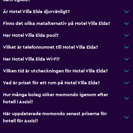
Internet
Är Hotel Villa Elda djurvänligt?
Brandsläckare
Gratis toalettartiklar
Finns det olika matalternativ på Hotel Villa Elda?
Brandvarnare
Har Hotel Villa Elda pool?
Värme
Vilket är telefonnumret till Hotel Villa Elda?
Luftkonditionering
Har Hotel Villa Elda Wi-Fi?
Gratis WiFi
Handdukar
Vilken tid är utcheckningen för Hotel Villa Elda?
Schampo
Vad är priset för ett rum på Hotel Villa Elda?
Kroppstvål
Hur många bolag söker momondo igenom efter
Papperskorgar
hotell i Assisi?
När uppdaterade momondo senast priserna för
Allmänt
hotell för Assisi?
Utsikt över trädgård