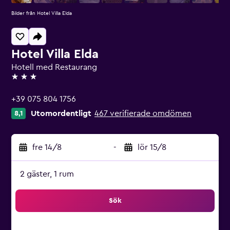
Bilder från Hotel Villa Elda
Hotel Villa Elda
Hotell med Restaurang
3 stjärnor
+39 075 804 1756
Utomordentligt
467 verifierade omdömen
8,1
fre 14/8
-
lör 15/8
2 gäster, 1 rum
Sök