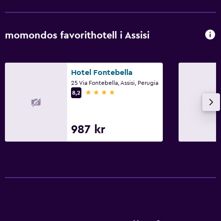
Bidé
Toalett
momondos favorithotell i Assisi
Toalettpapper
Walk-in-dusch
Hotel Fontebella
25 Via Fontebella, Assisi, Perugia
Familjevänligt
4 stjärnor
8,2
Barnvakt eller crèche
Barnsängar tillgängliga
987 kr
Böcker, Dvd:er, musik för barn
Barnmåltider
Barnvagnar
Inomhus lekområde
Utomhusleksaker för barn
Lekplats