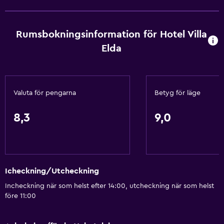
Rökningsområden
Privat ingång
Rumsbokningsinformation för Hotel Villa
Husdjur får medtagas vid förfrågan. Kostnader kan
tillkomma.
Elda
Handikappvänligt
Lättillgänglig dusch
Valuta för pengarna
Betyg för läge
Duschstol
Nås via hiss
8,3
9,0
Tillgänglig parkering
Anpassat bad
Toalett med stödhandtag
Icheckning/Utcheckning
Övre våningar nås med hiss
Incheckning när som helst efter 14:00, utcheckning när som helst
Övre våningar nås via trappor
före 11:00
Tjänster och bekvämligheter