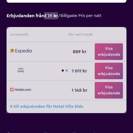
Erbjudanden från
889 kr
/
Billigaste Pris per natt
Leverantör
Per natt totalt
Visa
889 kr
erbjudande
Visa
1 011 kr
erbjudande
Visa
1 145 kr
erbjudande
5 till erbjudanden för Hotel Villa Elda