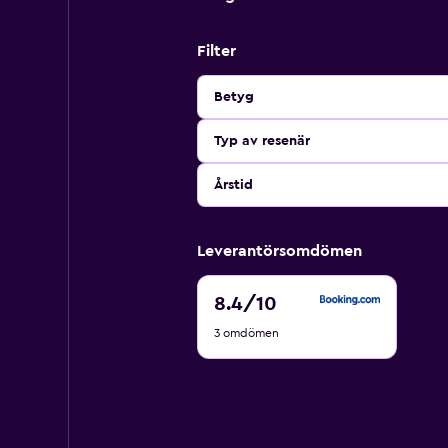
Filter
Betyg
Typ av resenär
Årstid
Leverantörsomdömen
8.4
8.4
/10
av
3 omdömen
10