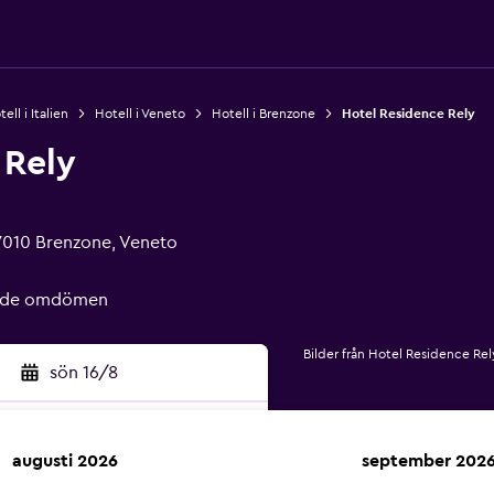
ell i Italien
Hotell i Veneto
Hotell i Brenzone
Hotel Residence Rely
 Rely
7010 Brenzone, Veneto
rade omdömen
Bilder från Hotel Residence Rel
sön 16/8
augusti 2026
september 202