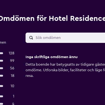
Omdömen för Hotel Residence
ömen
128
Inga skriftliga omdömen ännu
99
Detta boende har betygsatts av tidigare gäster, 
56
omdöme. Utforska bilder, faciliteter och läge f
18
resa.
10
1
4