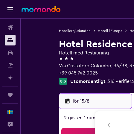
Flyg
Hotellerbjudanden
Hotell i Europa
Hot
Boende
Hotel Residence
Hyrbil
Hotell med Restaurang
3 stjärnor
Paketresor
Via Cristoforo Colombo, 36/38, 3
+39 045 742 0025
Planera med AI
Utomordentligt
316 verifie
8,3
Trips
lör 15/8
-
Svenska
2 gäster, 1 rum
Feedback