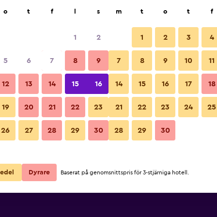
k
o
t
f
l
s
m
t
o
t
f
1
2
1
2
3
4
5
6
7
8
9
7
8
9
10
11
12
13
14
15
16
14
15
16
17
18
Visa priser
19
20
21
22
23
21
22
23
24
25
26
27
28
29
30
28
29
30
Visa priser
Visa priser
edel
Dyrare
Baserat på genomsnittspris för 3-stjärniga hotell.