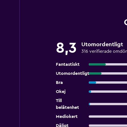
8,3
Utomordentligt
316 verifierade omd
Fantastiskt
Utomordentligt
Bra
Okej
Till
belåtenhet
Mediokert
Dåligt