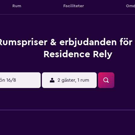
Rum
Faciliteter
Omd
Rumspriser & erbjudanden för
Residence Rely
ön 16/8
2 gäster, 1 rum