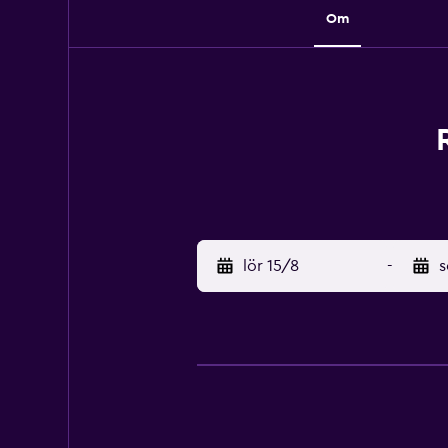
Om
lör 15/8
-
s