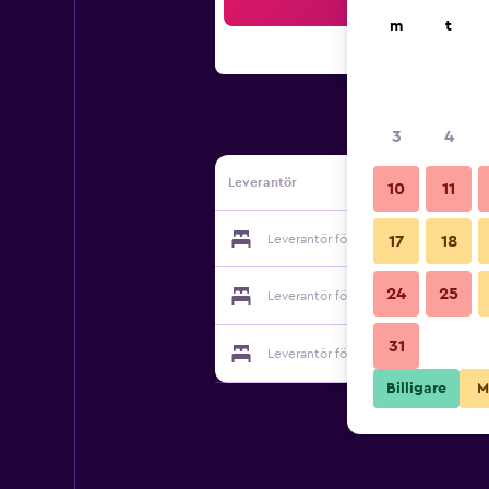
Sö
m
t
3
4
Leverantör
10
11
Leverantör för Hotel Residence Rely
17
18
24
25
Leverantör för Hotel Residence Rely
31
Leverantör för Hotel Residence Rely
Billigare
M