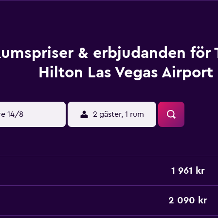
umspriser & erbjudanden för 
Hilton Las Vegas Airport
re 14/8
2 gäster, 1 rum
1 961 kr
2 090 kr