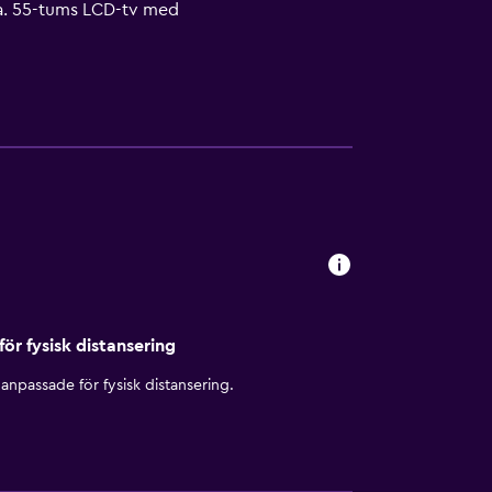
da. 55-tums LCD-tv med
rbjuder gratis fast internetuppkoppling och
 (restriktioner kan förekomma). Städning sker
för fysisk distansering
anpassade för fysisk distansering.