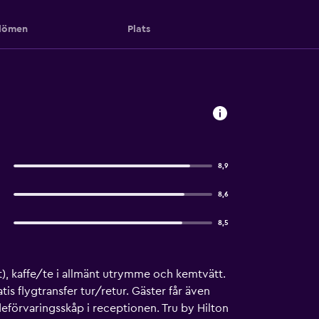
ömen
Plats
8,9
8,6
8,5
t), kaffe/te i allmänt utrymme och kemtvätt.
tis flygtransfer tur/retur. Gäster får även
eförvaringsskåp i receptionen. Tru by Hilton