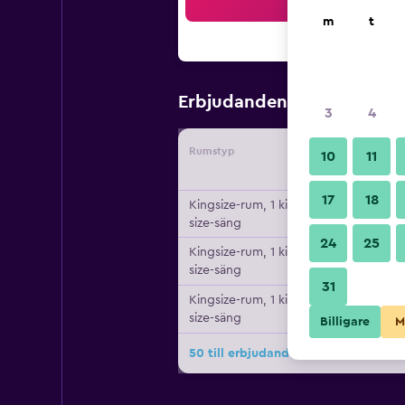
Sö
m
t
805 kr
Erbjudanden från
/
Bi
3
4
Rumstyp
Leverant
10
11
17
18
Kingsize-rum, 1 king
size-säng
24
25
Kingsize-rum, 1 king
size-säng
31
Kingsize-rum, 1 king
size-säng
Billigare
M
50 till erbjudanden för Tru by Hilton