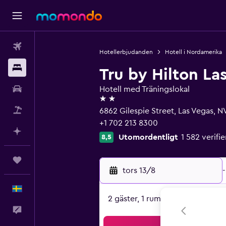
Flyg
Hotellerbjudanden
Hotell i Nordamerika
Boende
Tru by Hilton La
Hyrbil
Hotell med Träningslokal
2 stjärnor
Paketresor
6862 Gilespie Street, Las Vegas, N
+1 702 213 8300
Planera med AI
Utomordentligt
1 582 verif
8,5
Trips
tors 13/8
-
Svenska
2 gäster, 1 rum
Feedback