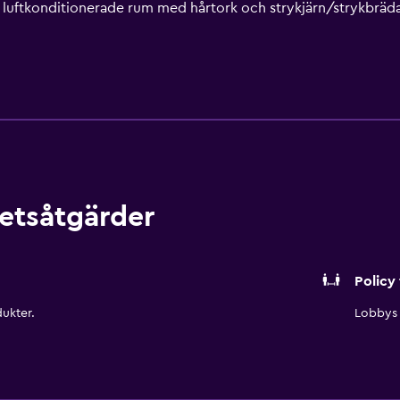
6 luftkonditionerade rum med hårtork och strykjärn/strykbrä
 dusch och gratis toalettartiklar. Detta hotell i Las Vegas e
bps. Boendet tillhandahåller telefon; gratis lokalsamtal ingår
nnat fitnesscenter (öppet dygnet runt).
etsåtgärder
Policy 
ukter.
Lobbys 