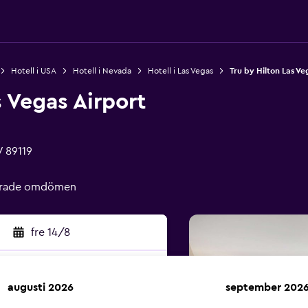
Hotell i USA
Hotell i Nevada
Hotell i Las Vegas
Tru by Hilton Las Ve
s Vegas Airport
V 89119
ierade omdömen
fre 14/8
augusti 2026
september 202