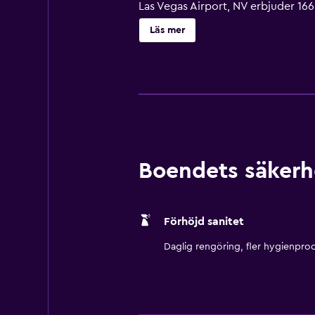
Las Vegas Airport, NV erbjuder 16
kabelpremiumkanaler. Badrummen har
Läs mer
wi-fi, med wi-fi-hastighet på 25+ M
dagligen. Detta hotell har bland a
Boendets säkerh
Förhöjd sanitet
Daglig rengöring, fler hygienprod