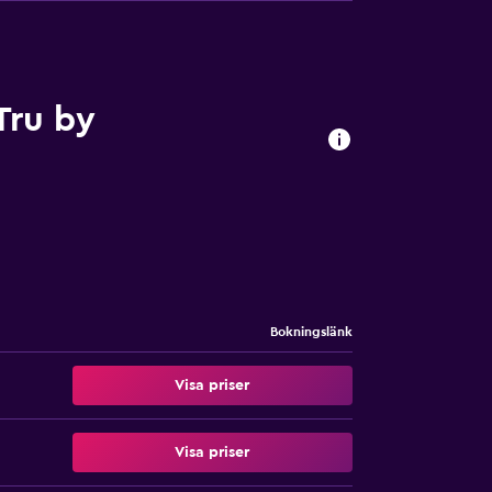
Tru by
Bokningslänk
Visa priser
Visa priser