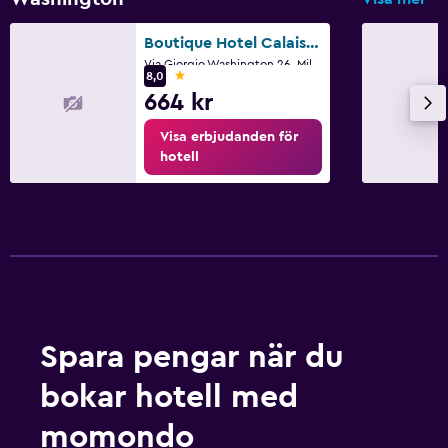
Boutique Hotel Calais Milano
Via Giorgio Washington,26, Milano, Milano
1 stjärna
8,0
664 kr
Visa erbjudanden för
hotell
Spara pengar när du
bokar hotell med
momondo