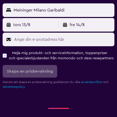
Meininger Milano Garibaldi
tors 13/8
fre 14/8
Mejla mig produkt- och serviceinformation, toppenpriser
och specialerbjudanden från momondo och dess resepartners
Skapa en prisbevakning
Genom att skapa en prisbevakning godkänner du våra
användarvillkor
och
sekretesspolicy.