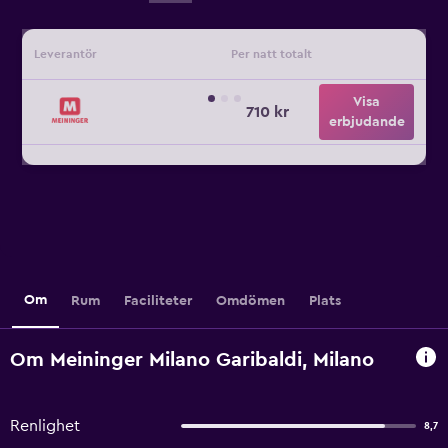
Leverantör
Per natt totalt
Visa
710 kr
erbjudande
Om
Rum
Faciliteter
Omdömen
Plats
Om Meininger Milano Garibaldi, Milano
Renlighet
8,7