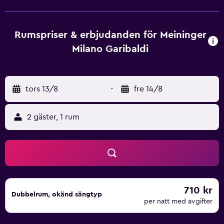
Slottet Sforzesco ligger 3,5 km från MEININGER Milano
Garibaldi och till distriktet Porta Nuova är det 10 minuters
bilresa. Flygplatsen Milano–Linate ligger 10 km från
Rumspriser & erbjudanden för Meininger
boendet.
Milano Garibaldi
tors 13/8
-
fre 14/8
2 gäster, 1 rum
710 kr
Dubbelrum, okänd sängtyp
per natt med avgifter