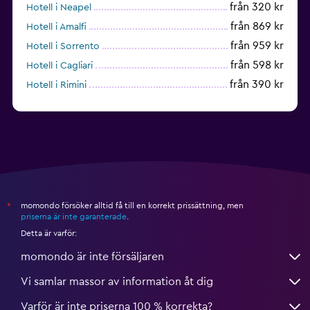
från 320 kr
Hotell i Neapel
från 869 kr
Hotell i Amalfi
från 959 kr
Hotell i Sorrento
från 598 kr
Hotell i Cagliari
från 390 kr
Hotell i Rimini
från 709 kr
Hotell i Bologna
momondo försöker alltid få till en korrekt prissättning, men
*
priserna är inte garanterade
.
Detta är varför:
momondo är inte försäljaren
Vi samlar massor av information åt dig
Varför är inte priserna 100 % korrekta?