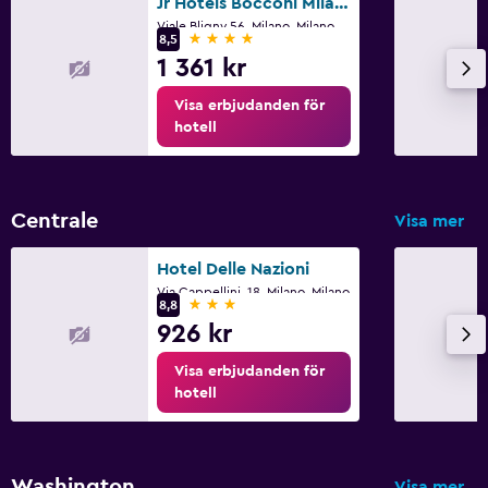
Jr Hotels Bocconi Milano
Viale Bligny 56, Milano, Milano
4 stjärnor
8,5
1 361 kr
Visa erbjudanden för
hotell
Centrale
Visa mer
Hotel Delle Nazioni
Via Cappellini, 18, Milano, Milano
3 stjärnor
8,8
926 kr
Visa erbjudanden för
hotell
Washington
Visa mer