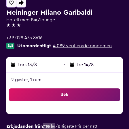
Meininger Milano Garibaldi
Hotell med Bar/lounge
3 stjärnor
+39 029 475 8616
Utomordentligt
4 089 verifierade omdömen
8,2
tors 13/8
-
fre 14/8
2 gäster, 1 rum
Sök
Erbjudanden från
710 kr
/
Billigaste Pris per natt