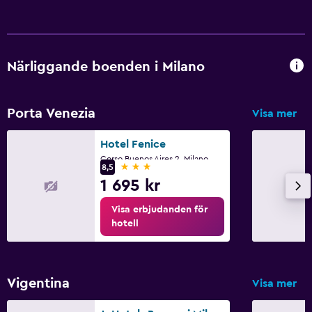
Närliggande boenden i Milano
Porta Venezia
Visa mer
Hotel Fenice
Corso Buenos Aires 2, Milano, Milano
3 stjärnor
8,5
1 695 kr
Visa erbjudanden för
hotell
Vigentina
Visa mer