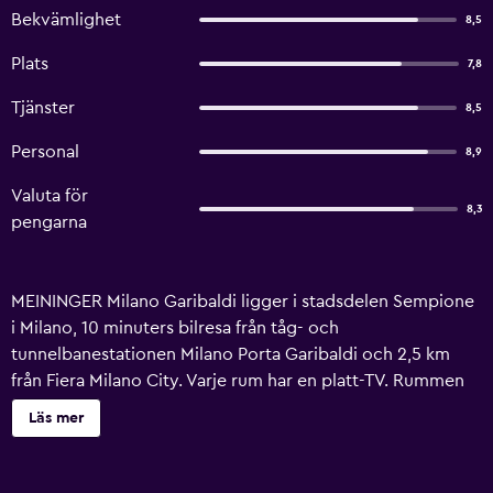
Bekvämlighet
8,5
Plats
7,8
Tjänster
8,5
Personal
8,9
Valuta för
8,3
pengarna
MEININGER Milano Garibaldi ligger i stadsdelen Sempione
i Milano, 10 minuters bilresa från tåg- och
tunnelbanestationen Milano Porta Garibaldi och 2,5 km
från Fiera Milano City. Varje rum har en platt-TV. Rummen
har eget badrum. Hårtork och gratis badprodukter ingår.
Läs mer
Alla rum har fin utsikt över staden. Receptionen är öppen
dygnet runt och du har tillgång till gemensamt kök på
plats. Varje morgon serveras en varierad frukostbuffé.